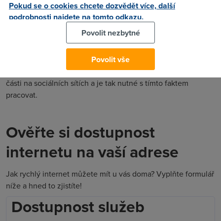
Pokud se o cookies chcete dozvědět více, další
Německý aktivista Markus Beckedahl pak vysvětlil, že
podrobnosti najdete na tomto odkazu.
výzkumy potvrzují návykové mechanismy, a proto je nutná
Povolit nezbytné
minimálně silnější regulace. Neměcko má podle něj ale
technický problém, neexistuje spolehlivý systém ověřování
věku a dětem stačí zadat jiné datum narození. Beckedahl
Povolit vše
zároveň upozornil, že život mladých se odehrává z velké
části na sociálních sítích a je tak nutné s tímto faktem
pracovat.
Ověřte si dostupnost
internetu na vaší adrese
Jak rychlý internet můžete mít u vás doma? Vyplňte formulář
níže a hned to zjistíte!
Dostupnost služeb