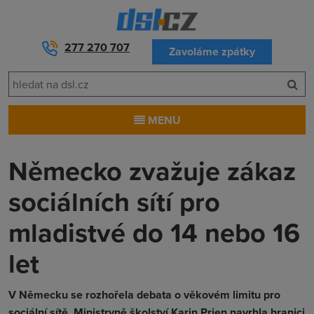
277 270 707
Zavoláme zpátky
MENU
Německo zvažuje zákaz
sociálních sítí pro
mladistvé do 14 nebo 16
let
V Německu se rozhořela debata o věkovém limitu pro
sociální sítě. Ministryně školství Karin Prien navrhla hranici