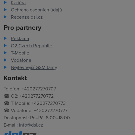
Kariéra
Ochrana osobních údajů
Recenze dsl.cz
Pro partnery
Reklama
O2 Czech Republic
T-Mobile
Vodafone
Nejlevnější GSM tarify
Kontakt
Telefon: +420277270707
☎ O2: +420277270772
☎ T-Mobile: +420277270773
☎ Vodafone: +420277270777
Dostupnost: Po–Pá: 8:00–18:00
E-mail:
info@dsl.cz