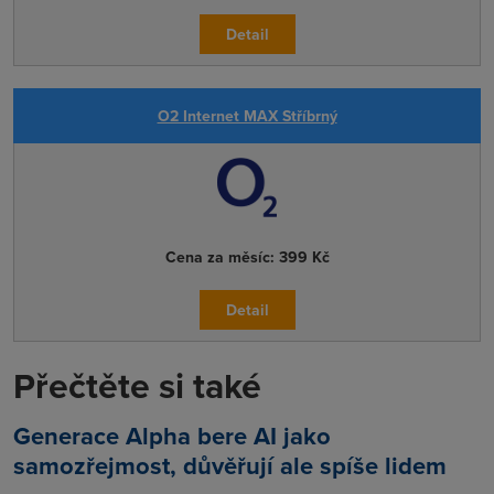
Detail
O2 Internet MAX Stříbrný
Cena za měsíc:
399 Kč
Detail
Přečtěte si také
Generace Alpha bere AI jako
samozřejmost, důvěřují ale spíše lidem