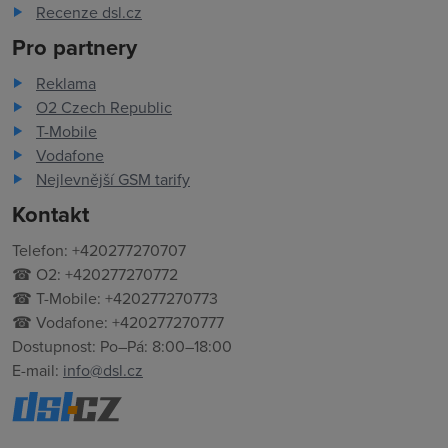
Recenze dsl.cz
Pro partnery
Reklama
O2 Czech Republic
T-Mobile
Vodafone
Nejlevnější GSM tarify
Kontakt
Telefon: +420277270707
☎ O2: +420277270772
☎ T-Mobile: +420277270773
☎ Vodafone: +420277270777
Dostupnost: Po–Pá: 8:00–18:00
E-mail:
info@dsl.cz