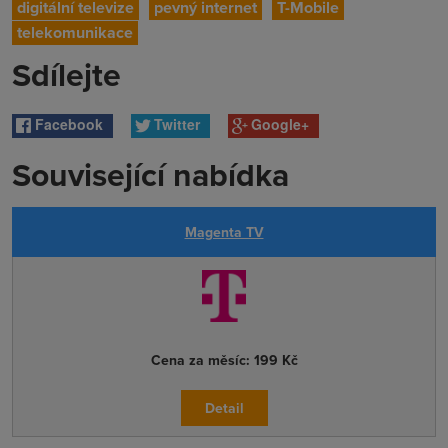
digitální televize
pevný internet
T-Mobile
telekomunikace
Sdílejte
Facebook
Twitter
Google+
Související nabídka
Magenta TV
Cena za měsíc:
199 Kč
Detail