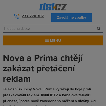
277 270 707
Zavoláme zpátky
MENU
Nova a Prima chtějí
zakázat přetáčení
reklam
Televizní skupiny Nova i Prima vyrážejí do boje proti
přeskakování reklam. Kvůli IPTV a kabelové televizi
přicházejí podle nově zavedeného měření o diváky. Od