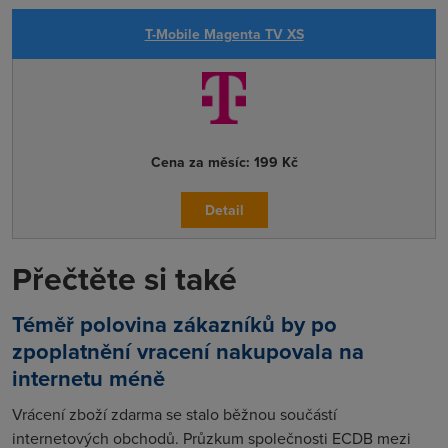
T-Mobile Magenta TV XS
Cena za měsíc:
199 Kč
Detail
Přečtěte si také
Téměř polovina zákazníků by po
zpoplatnění vracení nakupovala na
internetu méně
Vrácení zboží zdarma se stalo běžnou součástí
internetových obchodů. Průzkum společnosti ECDB mezi