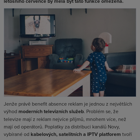
letošního července by měla být tato funkce omezená.
Jenže právě benefit absence reklam je jednou z největších
výhod
moderních televizních služeb
. Problém se, že
televize mají z reklam nejvíce příjmů, mnohem více, než
mají od operátorů. Poplatky za distribuci kanálů Novy,
vybírané od
kabelových, satelitních a IPTV platforem
tvoří