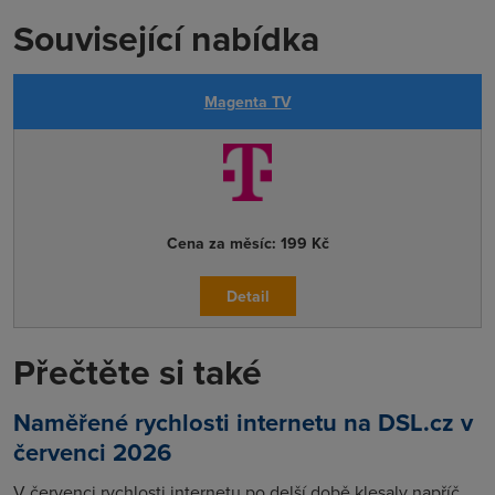
Související nabídka
Magenta TV
Cena za měsíc:
199 Kč
Detail
Přečtěte si také
Naměřené rychlosti internetu na DSL.cz v
červenci 2026
V červenci rychlosti internetu po delší době klesaly napříč