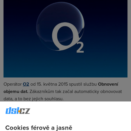
Operátor
O2
od 15. května 2015 spustil službu
Obnovení
objemu dat.
Zákazníkům tak začal automaticky obnovovat
data, a to bez jejich souhlasu.
“
Správního deliktu agresivní obchodní praktiky podle
zákona o ochraně spotřebitele se
O2
dopustilo tím, že všem
spotřebitelům s aktivovaným datovým tarifem automaticky
Cookies férově a jasně
a bez jejich aktivního souhlasu spustilo ke dni 15. května