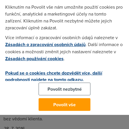
2015 službu Obnovení objemu dat. Na základě této změny
Kliknutím na Povolit vše nám umožníte použití cookies pro
pak lidem, kteří si iniciativně nevyžádanou službu sami
funkční, analytické a marketingové účely na tomto
zařízení. Kliknutím na Povolit nezbytné můžete jejich
nedeaktivovali, účtoval automaticky po vyčerpání
zpracování úplně zakázat.
základního datového balíčku cenu za zachování stávající
rychlosti datového připojení
,“ uvedl úřad na v
tiskové
Více informací o zpracování osobních údajů naleznete v
zprávě
.
Zásadách o zpracování osobních údajů
. Další informace o
cookies a možnosti změnit jejich nastavení naleznete v
O2
nesplnilo informační povinnost podle zákona o
Zásadách používání cookies
.
elektronických komunikací. Operátor neinformoval všechny
zákazníky se smlouvou na dobu určitou a nedal jim tak
Pokud se o cookies chcete dozvědět více, další
možnost nesouhlasit se změnou a odstoupit od smlouvy bez
podrobnosti najdete na tomto odkazu.
sankcí. Český telekomunikační úřad proto za tyto agresivní
obchodní praktiky udělil
O2
pokutu ve výši
4,5 milionu
Povolit nezbytné
korun
.
Povolit vše
Zároveň také úřad uložil společnosti povinnost změnit
smluvní podmínky tak, aby nezpoplatňovala obnovování dat
bez vědomí klienta.
28. 7. 2016