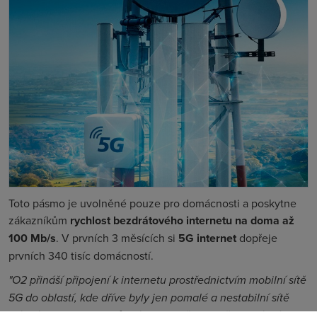
Toto pásmo je uvolněné pouze pro domácnosti a poskytne
zákazníkům
rychlost bezdrátového internetu na doma až
100 Mb/s
. V prvních 3 měsících si
5G internet
dopřeje
prvních 340 tisíc domácností.
"O2 přináší připojení k internetu prostřednictvím mobilní sítě
5G do oblastí, kde dříve byly jen pomalé a nestabilní sítě
místních poskytovatelů. Díky tomu, že pro připojení máme