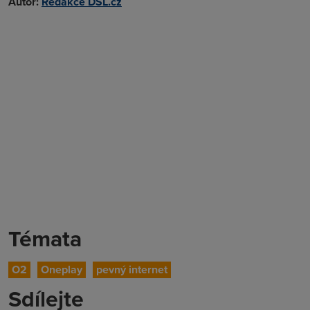
Autor:
Redakce DSL.cz
Témata
O2
Oneplay
pevný internet
Sdílejte