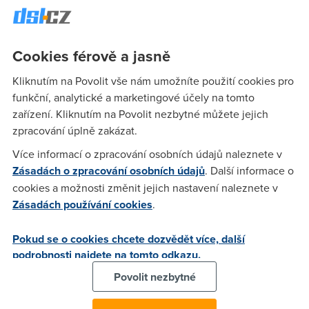
vyhrazenou samostatnou frekvenci, už zákazníkům
nehrozí
obvyklé problémy
jako pomalu nabíhající stránky a
sekající
se videa
ve večerních špičkách nebo při špatném počasí,"
Cookies férově a jasně
popisuje ředitel marketingu fixních služeb O2 Martin Čejka.
Kliknutím na Povolit vše nám umožníte použití cookies pro
O2 internet je dostupný po celé republice, tedy i na
funkční, analytické a marketingové účely na tomto
Olomoucku, Pardubicku, Budějovicku nebo Kutnohorsku, a
zařízení. Kliknutím na Povolit nezbytné můžete jejich
to i mimo velká města. Novou rychlost využijí rodiny z
zpracování úplně zakázat.
novostaveb, kde byste
telefonní přípojky
hledali marně. I
Více informací o zpracování osobních údajů naleznete v
tady si budou moct dopřát
HD internet a bezproblémové
Zásadách o zpracování osobních údajů
. Další informace o
sledování IPTV od O2
.
cookies a možnosti změnit jejich nastavení naleznete v
Ověřte si tedy
rychlost připojení
na našich stránkách a
Zásadách používání cookies
.
zjistěte, jestli je
rychlejší internet i u vás
.
Rychlost internetu u vás
Pokud se o cookies chcete dozvědět více, další
podrobnosti najdete na tomto odkazu.
doma
Povolit nezbytné
Pokud máte doma pomalý internet, prověřte, jestli na vaší