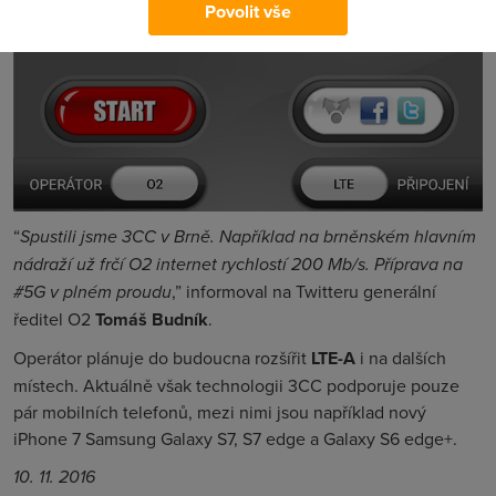
Povolit vše
“
Spustili jsme 3CC v Brně. Například na brněnském hlavním
nádraží už frčí O2 internet rychlostí 200 Mb/s. Příprava na
#5G v plném proudu
,” informoval na Twitteru generální
ředitel O2
Tomáš Budník
.
Operátor plánuje do budoucna rozšířit
LTE-A
i na dalších
místech. Aktuálně však technologii 3CC podporuje pouze
pár mobilních telefonů, mezi nimi jsou například nový
iPhone 7 Samsung Galaxy S7, S7 edge a Galaxy S6 edge+.
10. 11. 2016