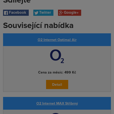
Facebook
Twitter
Google+
Související nabídka
O2 Internet Optimal Air
Cena za měsíc:
499 Kč
Detail
O2 Internet MAX Stříbrný