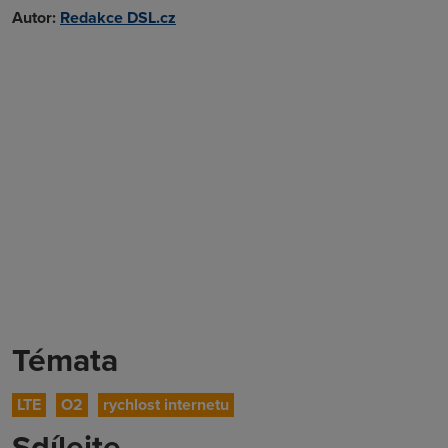
Autor:
Redakce DSL.cz
Témata
LTE
O2
rychlost internetu
Sdílejte