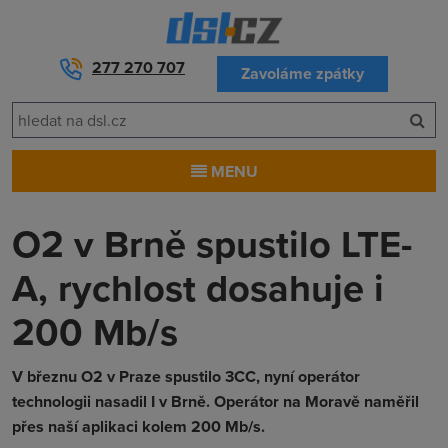
277 270 707
Zavoláme zpátky
MENU
O2 v Brně spustilo LTE-
A, rychlost dosahuje i
200 Mb/s
V březnu O2 v Praze spustilo 3CC, nyní operátor
technologii nasadil I v Brně. Operátor na Moravě naměřil
přes naší aplikaci kolem 200 Mb/s.