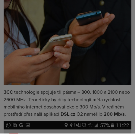
3CC
technologie spojuje tři pásma – 800, 1800 a 2100 nebo
2600 MHz. Teoreticky by díky technologii měla rychlost
mobilního internet dosahovat okolo 300 Mb/s. V reálném
prostředí přes naši aplikaci
DSL.cz
O2 naměřilo
200 Mb/s
.