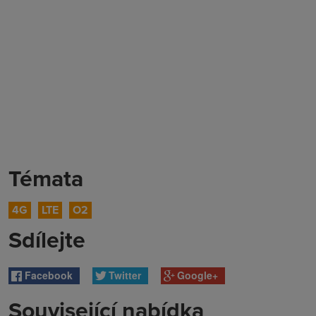
Témata
4G
LTE
O2
Sdílejte
Facebook
Twitter
Google+
Související nabídka