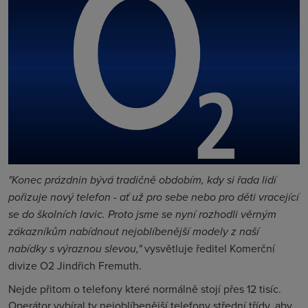
"Konec prázdnin bývá tradičně obdobím, kdy si řada lidí
pořizuje nový telefon - ať už pro sebe nebo pro děti vracející
se do školních lavic. Proto jsme se nyní rozhodli věrným
zákazníkům nabídnout nejoblíbenější modely z naší
nabídky s výraznou slevou,"
vysvětluje ředitel Komerční
divize O2 Jindřich Fremuth.
Nejde přitom o telefony které normálně stojí přes 12 tisíc.
Operátor vybíral ty nejoblíbenější telefony střední třídy, aby