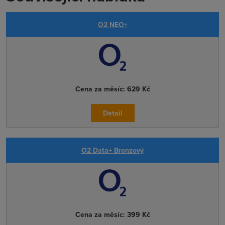
O2 NEO+
Cena za měsíc:
629 Kč
Detail
O2 Data+ Bronzový
Cena za měsíc:
399 Kč