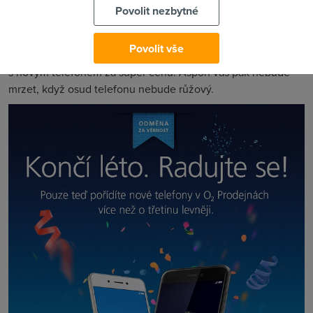
(2017)
Povolit nezbytné
O2 vám tak zpříjemní často
depresivní konec léta
. Děti
Povolit vše
můžete na druhý stupeň, střední nebo vysokou poslat
s novým telefonem za super cenu. Aspoň vás pak nebude
mrzet, když osud telefonu nebude růžový.