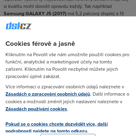
si kvalitu mohl dovolit opravdu každý. Tak například
Samsung GALAXY J5 (2017)
má 5,2 palcový displej a 13
megapixelový fotoaparát a podporu VoLTE (kvalitní volání
přes LTE). Pro ty, co se zamilovali do telefonů Huawei je tu
model
Huawei P9 lite 2017
s parádně moderním designem.
Cookies férově a jasně
Promo cena
Měsíční
Typ telefonu
Zvýhodnění
Kliknutím na Povolit vše nám umožníte použití cookies pro
tarifů Free a Kůl
splátka
funkční, analytické a marketingové účely na tomto
HUAWEI Nova
zařízení. Kliknutím na Povolit nezbytné můžete jejich
3 495 Kč
1 500 Kč
146 Kč
Smart
zpracování úplně zakázat.
Samsung
Více informací o zpracování osobních údajů naleznete v
GALAXY J5
3 995 Kč
3 000 Kč
167 Kč
Zásadách o zpracování osobních údajů
. Další informace o
(2017)
cookies a možnosti změnit jejich nastavení naleznete v
Zásadách používání cookies
.
HUAWEI P9
3 995 Kč
3 000 Kč
167 Kč
2017
Pokud se o cookies chcete dozvědět více, další
Samsung
podrobnosti najdete na tomto odkazu.
4 995 Kč
3 000 Kč
208 Kč
GALAXY A3