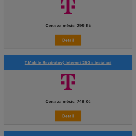
Cena za měsíc:
299 Kč
Detail
T-Mobile Bezdrátový internet 250 s instalací
Cena za měsíc:
749 Kč
Detail