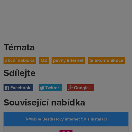
Témata
akční nabídka
O2
pevný internet
telekomunikace
Sdílejte
Facebook
Twitter
Google+
Související nabídka
T-Mobile Bezdrátový internet 50 s instalací