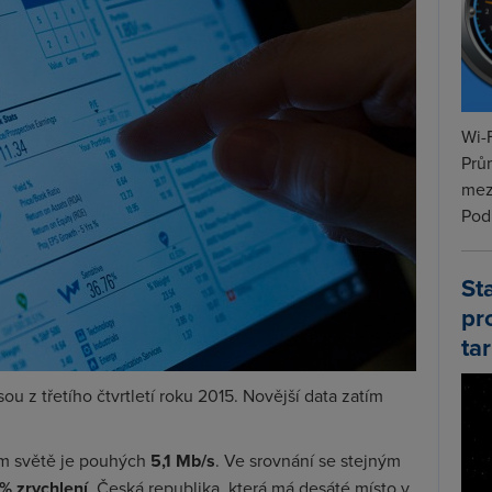
Wi-F
Prů
mez
Podí
St
pr
tar
sou z třetího čtvrtletí roku 2015. Novější data zatím
m světě je pouhých
5,1 Mb/s
. Ve srovnání se stejným
% zrychlení
. Česká republika, která má desáté místo v