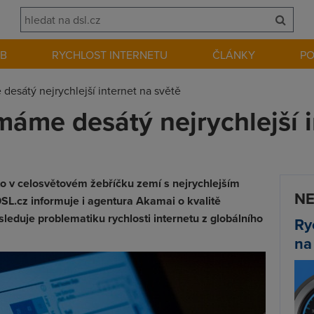
EB
RYCHLOST INTERNETU
ČLÁNKY
P
esátý nejrychlejší internet na světě
áme desátý nejrychlejší i
o v celosvětovém žebříčku zemí s nejrychlejším
NE
DSL.cz informuje i agentura Akamai o kvalitě
 sleduje problematiku rychlosti internetu z globálního
Ry
na