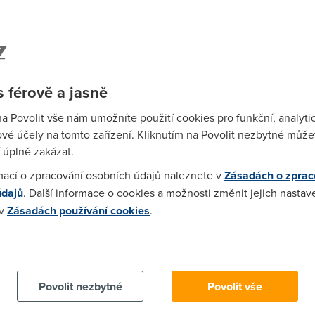
netu 14,5 Mb/s
., což je o
18 % více
než o rok dříve.
žní Korea s průměrem
20,5 Mb/s
, což je ale o 19 procent
e obsadily evropské státy v čele se Švédskem.
Spa
Time
 férově a jasně
Star
na Povolit vše nám umožníte použití cookies pro funkční, analyti
vé účely na tomto zařízení. Kliknutím na Povolit nezbytné můžet
Wh
 úplně zakázat.
už
mací o zpracování osobních údajů naleznete v
Zásadách o zprac
te
údajů
. Další informace o cookies a možnosti změnit jejich nastav
 v
Zásadách používání cookies
.
 cookies chcete dozvědět více, další podrobnosti najdete na t
Povolit nezbytné
Povolit vše