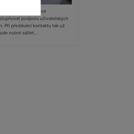
tsApp začal postupně
ístupňovat podporu uživatelských
. Při předávání kontaktu tak už
de nutné sdílet...