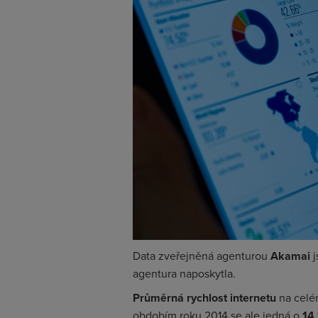
Data zveřejněná agenturou
Akamai
j
agentura naposkytla.
Průměrná rychlost internetu
na celé
obdobím roku 2014 se ale jedná o
14 