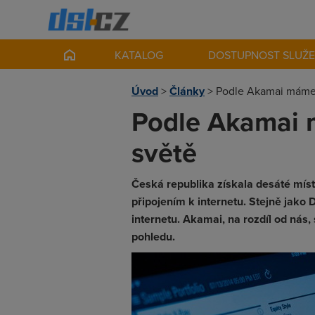
KATALOG
DOSTUPNOST SLUŽ
Úvod
>
Články
>
Podle Akamai máme d
Podle Akamai m
světě
Česká republika získala desáté míst
připojením k internetu. Stejně jako 
internetu. Akamai, na rozdíl od nás,
pohledu.