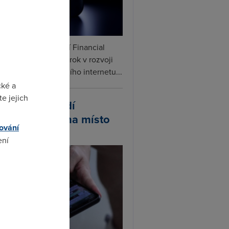
ceX podle informací Financial
s připravuje další krok v rozvoji
linku. Vedle satelitního internetu...
cké a
e jejich
atsApp zavádí
ivatelská jména místo
ování
lefonních čísel
ení
omto