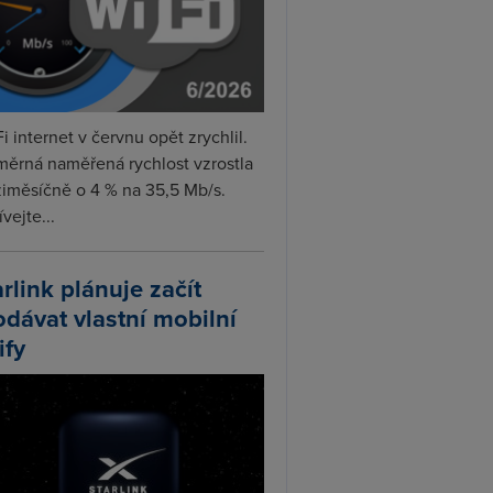
i internet v červnu opět zrychlil.
měrná naměřená rychlost vzrostla
iměsíčně o 4 % na 35,5 Mb/s.
vejte...
arlink plánuje začít
odávat vlastní mobilní
ify