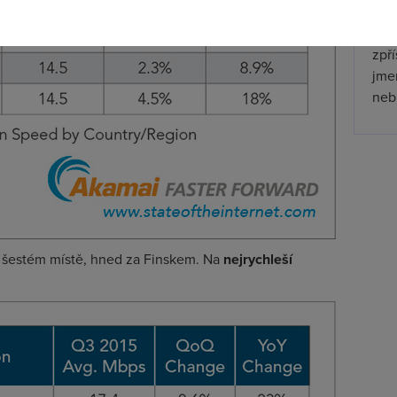
Wha
zpř
jmen
nebu
a šestém místě, hned za Finskem. Na
nejrychleší