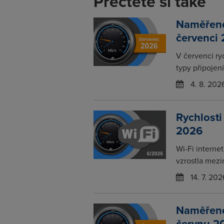
Přečtěte si také
Naměřené 
červenci
V červenci ry
typy připojení
4. 8. 202
Rychlosti
2026
Wi-Fi interne
vzrostla mezi
14. 7. 202
Naměřené 
červnu 2