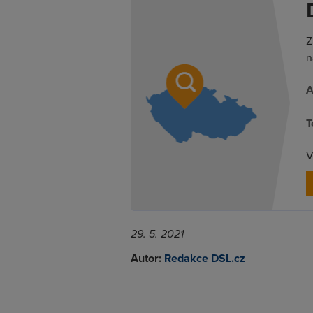
Z
n
A
T
V
29. 5. 2021
Autor:
Redakce DSL.cz