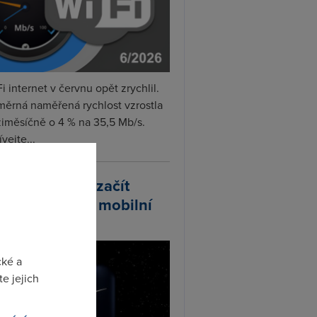
i internet v červnu opět zrychlil.
měrná naměřená rychlost vzrostla
iměsíčně o 4 % na 35,5 Mb/s.
vejte...
arlink plánuje začít
odávat vlastní mobilní
ify
cké a
e jejich