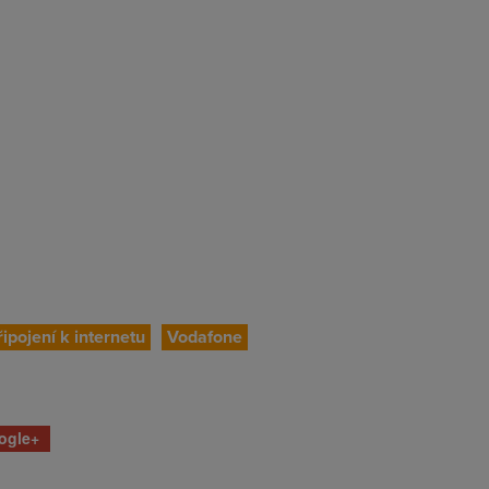
řipojení k internetu
Vodafone
ogle+