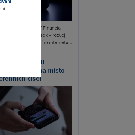
ování
ení
ceX podle informací Financial
omto
s připravuje další krok v rozvoji
linku. Vedle satelitního internetu...
atsApp zavádí
ivatelská jména místo
lefonních čísel