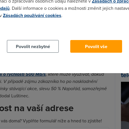
mací o zpracování osobních údajů naleznete v
Zásadách o zprac
á, že si zákazníci ještě pár měsíců počkají.
údajů
. Další informace o cookies a možnosti změnit jejich nastav
i modemů, je celosvětový. Kvůli tomu jsou čekací
 v
Zásadách používání cookies
.
 ohledem na aktuální stav objednávek počítáme s tím,
my znovu bez větších omezení nabízet od
Spa
 cookies chcete dozvědět více, další podrobnosti najdete na t
jLuštinec, mluvčí společnosti.
Time
Star
zákazníky, že o výhodnou cenu rozhodně nepřijdou.
Povolit nezbytné
Povolit vše
gigabitový internet s 50% slevou dostanou, jakmile
Wh
už
ou aktuální nabídku připojení 1 Gb/s přišli. Nabídneme
te
ní o rychlosti 500 Mb/s
, které může využívat, dokud
i. V případě zájmu zákazníka ho po naskladnění
ky stávající akce, slevu 50 % Napořád, samozřejmě
dodal Luštinec.
ost na vaší adrese
vás doma? Vyplňte formulář níže a hned to zjistíte!