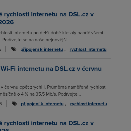
rychlosti internetu na DSL.cz v
 2026
chlosti internetu po delší době klesaly napříč všemi
. Podívejte se na naše nejnovější...
6
připojení k internetu
,
rychlost internetu
 Wi-Fi internetu na DSL.cz v červnu
t v červnu opět zrychlil. Průměrná naměřená rychlost
měsíčně o 4 % na 35,5 Mb/s. Podívejte...
6
připojení k internetu
,
rychlost internetu
rychlosti internetu na DSL.cz v
026