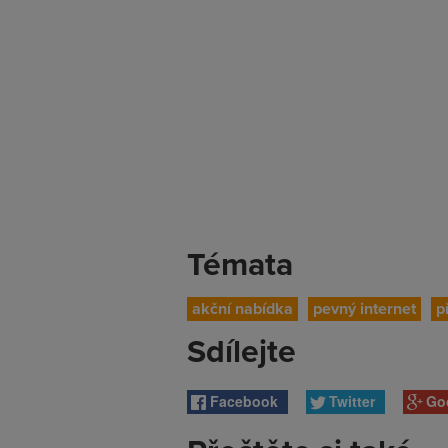
Témata
akční nabídka
pevný internet
p
Sdílejte
Facebook
Twitter
Go