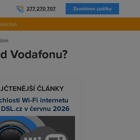
277 270 707
Zavoláme zpátky
ORADNA
dzim
i od Vodafonu?
JČTENĚJŠÍ ČLÁNKY
chlosti Wi-Fi internetu
 DSL.cz v červnu 2026