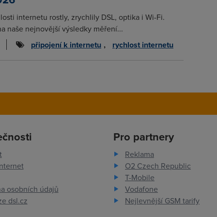
osti internetu rostly, zrychlily DSL, optika i Wi-Fi.
na naše nejnovější výsledky měření...
připojení k internetu
,
rychlost internetu
ečnosti
Pro partnery
t
Reklama
nternet
O2 Czech Republic
T-Mobile
a osobních údajů
Vodafone
e dsl.cz
Nejlevnější GSM tarify