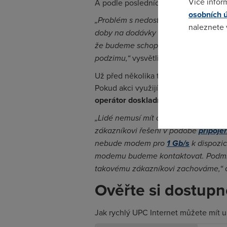
Více infor
A podle posledních informací to vypad
osobních 
„Problém s nedostatkem čipů, a tedy 
naleznete
doby na dodávky od výrobců delší. S
že budeme schopni gigabitové mode
Pokud se o
podzimu,“
vysvětlil pro Novinky Ondře
odkazu.
Už před několika týdny ale uklidnil 
Pokud akci využijí do konce května, 
operátor doskladní modemy
.
„Lidé nemusí mít obavy, že by o skvěl
zákazníkovi řešení v podobě
připoje
nebude modem pro
1 Gb/s
k dispozic
modemu budeme kontaktovat. Podmín
takovému zákazníkovi zachováme
,“
Ověřte si dostupn
Jak rychlý UPC Internet můžete mít u 