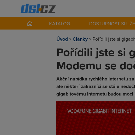
KATALOG
DOSTUPNOST SLUŽ
Úvod
>
Články
>
Pořídili jste si gi
Pořídili jste s
Modemu se doč
Akční nabídka rychlého internetu za
ale někteří zákazníci se stále nedo
gigabitovému internetu budou moci p