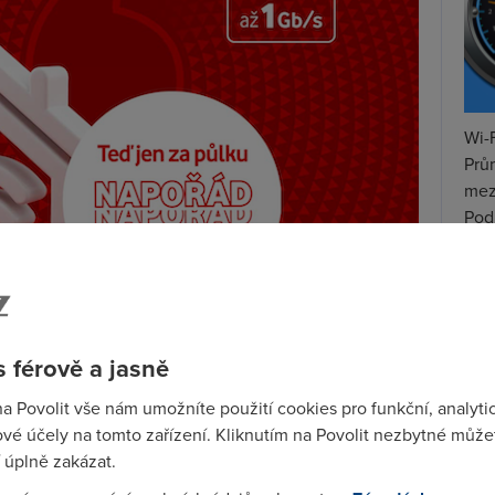
Wi-F
Prů
mez
Podí
St
pr
tar
 férově a jasně
i od Vodafonu pořídili
internet s rychlostí 1 Gb/s
, stále
ípojky.
na Povolit vše nám umožníte použití cookies pro funkční, analyti
vé účely na tomto zařízení. Kliknutím na Povolit nezbytné můžet
tkem modemů
, který je zapříčiněn
nedostupností čipů
 úplně zakázat.