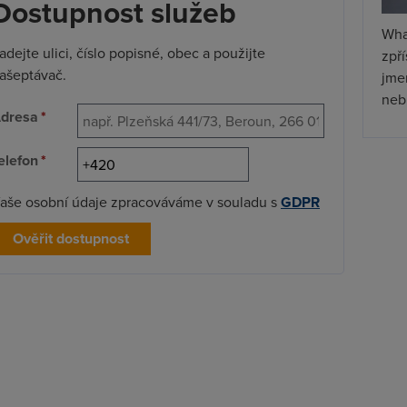
Dostupnost služeb
Wha
adejte ulici, číslo popisné, obec a použijte
zpř
ašeptávač.
jmen
nebu
dresa
*
elefon
*
aše osobní údaje zpracováváme v souladu s
GDPR
Ověřit dostupnost