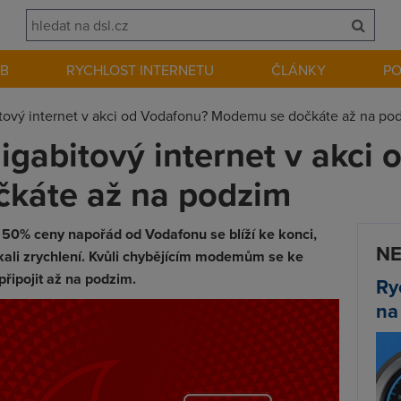
EB
RYCHLOST INTERNETU
ČLÁNKY
P
gabitový internet v akci od Vodafonu? Modemu se dočkáte až na po
i gigabitový internet v akc
káte až na podzim
 50% ceny napořád od Vodafonu se blíží ke konci,
NE
čkali zrychlení. Kvůli chybějícím modemům se ke
řipojit až na podzim.
Ry
na