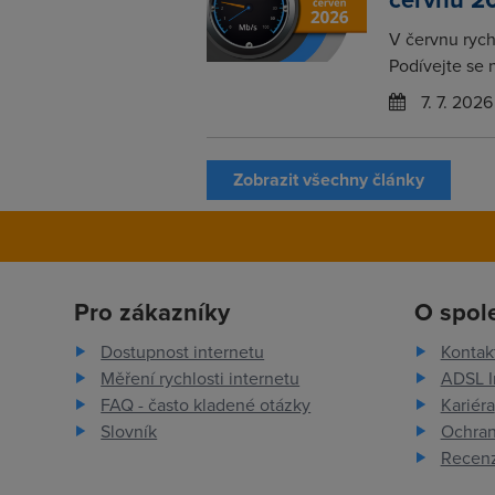
V červnu rychl
Podívejte se 
7. 7. 2026
Zobrazit všechny články
Pro zákazníky
O spol
Dostupnost internetu
Kontak
Měření rychlosti internetu
ADSL I
FAQ - často kladené otázky
Kariéra
Slovník
Ochran
Recenz