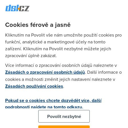
FORTUNA:LIGY, UEFA Ligy mistrů, tenisového okruhu WTA,
galavečerů MMA nebo hokejové extraligy,"
uvedla Dana
Tomášková, ředitelka O2 TV a digitálních služeb.
Cookies férově a jasně
Nový O2 TV pack aktivujete
Kliknutím na Povolit vše nám umožníte použití cookies pro
online
funkční, analytické a marketingové účely na tomto
zařízení. Kliknutím na Povolit nezbytné můžete jejich
Nový tarif
O2 TV HBO a Sport Pack
zahrnuje stanice HBO,
zpracování úplně zakázat.
HBO 2, HBO 3 i exkluzivní programy O2 TV Sport, O2 TV
Více informací o zpracování osobních údajů naleznete v
Fotbal, O2 TV Tenis a ČT sport. A pořídit si ho může kdokoliv
Zásadách o zpracování osobních údajů
. Další informace o
přímo na webu O2.
cookies a možnosti změnit jejich nastavení naleznete v
K aktivaci je nutné zadat a ověřit platební kartu. Operátor
Zásadách používání cookies
.
z ní strhne
1 Kč
, kterou vám následně vrátí. Po registraci
získáte jeden přístup, se kterým můžete sledovat pořady
Pokud se o cookies chcete dozvědět více, další
v televizi, na počítači nebo v aplikaci na mobilu a tabletu.
podrobnosti najdete na tomto odkazu.
Vyzkoušejte balíček zdarma
Povolit nezbytné
Službu si můžete zdarma aktivovat do
. Tarif se