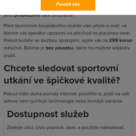
22. září
Povolit vše
automaticky obnovuje na 30 dní a do uvedeného data je
jeho
prodloužení
také bezplatné.
Před skončením bezplatného období vám přijde e-mail, ve
kterém vás operátor upozorní na přechod na placenou verzi.
Pokud budete se službou spokojeni, vyjde vás na
299 korun
měsíčně. Balíček je
bez závazku
, takže ho můžete kdykoliv
zrušit.
Chcete sledovat sportovní
utkání ve špičkové kvalitě?
Pokud máte doma pomalý internet, prověřte si, jestli na vaší
adrese není rychlejší technologie nebo levnější varianta:
Dostupnost služeb
Zadejte ulici, číslo popisné, obec a použijte našeptávač.