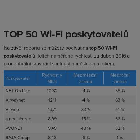
TOP 50 Wi-Fi poskytovatelů
Na závěr reportu se můžete podívat na
top 50 Wi-Fi
poskytovatelů
, jejich naměřené rychlosti za duben 2016 a
procentuální srovnání s minulým měsícem a rokem.
Rychlost v
Meziměsíční
Meziroční
Poskytovatel
Mb/s
změna
změna
NET On Line
10,32
-4 %
58 %
Airwaynet
12,11
-4 %
63 %
Airweb
13,71
23 %
41 %
a-net Liberec
8,99
-15 %
66 %
AVONET
9,49
-10 %
62 %
BAJA Group
8,48
-8 %
1 %