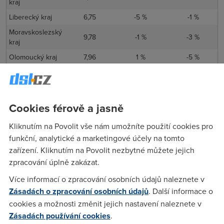
kraj
Liberecký kraj
6,75
-5 %
-1 %
Moravskoslezský
9,78
-1 %
-3 %
kraj
Olomoucký kraj
7,96
1 %
-5 %
Pardubický kraj
6,93
0 %
5 %
Plzeňský kraj
9,15
5 %
4 %
Středočeský kraj
10,83
6 %
25 %
Cookies férově a jasně
Ústecký kraj
8,48
5 %
29 %
Kliknutím na Povolit vše nám umožníte použití cookies pro
Zlínský kraj
9,48
2 %
1 %
funkční, analytické a marketingové účely na tomto
zařízení. Kliknutím na Povolit nezbytné můžete jejich
Je vidět, že nejrychleji se pomocí
Wi-Fi internetu
surfuje na
zpracování úplně zakázat.
Vysočině a v Jihočeském kraji. Špatně si nestojí ani Praha,
která se s rychlostí umístila na třetím místě.
Více informací o zpracování osobních údajů naleznete v
Zásadách o zpracování osobních údajů
. Další informace o
"
Ve srovnání s loňským dubnem zaznamenává největší skok
cookies a možnosti změnit jejich nastavení naleznete v
kraj Vysočina. Průměrná rychlost meziročně stoupla o
85
Zásadách používání cookies
.
%
," uvedla mluvčí serveru DSL.cz Jitka Ernestová.