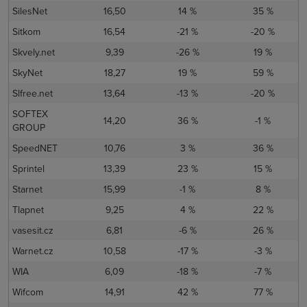
SilesNet
16,50
14 %
35 %
Sitkom
16,54
-21 %
-20 %
Skvely.net
9,39
-26 %
19 %
SkyNet
18,27
19 %
59 %
Slfree.net
13,64
-13 %
-20 %
SOFTEX
14,20
36 %
-1 %
GROUP
SpeedNET
10,76
3 %
36 %
Sprintel
13,39
23 %
15 %
Starnet
15,99
-1 %
8 %
Tlapnet
9,25
4 %
22 %
vasesit.cz
6,81
-6 %
26 %
Warnet.cz
10,58
-17 %
-3 %
WIA
6,09
-18 %
-7 %
Wifcom
14,91
42 %
77 %