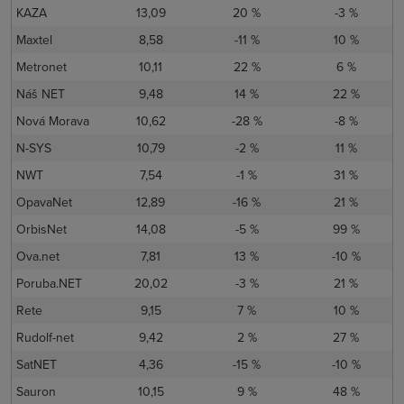
KAZA
13,09
20 %
-3 %
Maxtel
8,58
-11 %
10 %
Metronet
10,11
22 %
6 %
Náš NET
9,48
14 %
22 %
Nová Morava
10,62
-28 %
-8 %
N-SYS
10,79
-2 %
11 %
NWT
7,54
-1 %
31 %
OpavaNet
12,89
-16 %
21 %
OrbisNet
14,08
-5 %
99 %
Ova.net
7,81
13 %
-10 %
Poruba.NET
20,02
-3 %
21 %
Rete
9,15
7 %
10 %
Rudolf-net
9,42
2 %
27 %
SatNET
4,36
-15 %
-10 %
Sauron
10,15
9 %
48 %