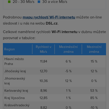
20 - 30 Mb/s
30 a více Mb/s
Podrobnou
mapu rychlostí Wi-Fi internetu
můžete on-line
sledovat i u nás na webu
DSL.cz
.
Celkové naměřené rychlosti
Wi-Fi internetu
v dubnu můžete
porovnat v tabulce:
Rychlost v
Meziměsíční
Meziroční
Region
Mb/s
změna
změna
Hlavní město
11,84
6 %
15 %
Praha
Jihočeský kraj
12,70
-5 %
12 %
Jihomoravský
10,36
12 %
0 %
kraj
Karlovarský kraj
8,96
1 %
53 %
Kraj Vysočina
12,85
1 %
85 %
Královéhradecký
8,82
0 %
-10 %