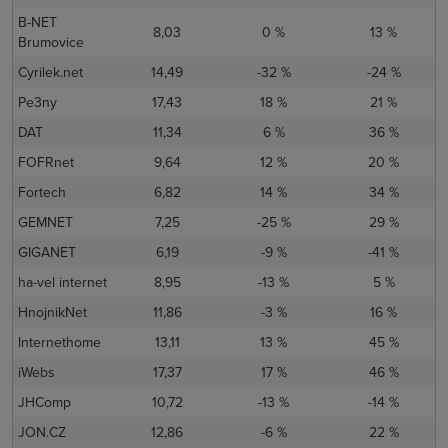
B-NET
8,03
0 %
13 %
Brumovice
Cyrilek.net
14,49
-32 %
-24 %
Pe3ny
17,43
18 %
21 %
DAT
11,34
6 %
36 %
FOFRnet
9,64
12 %
20 %
Fortech
6,82
14 %
34 %
GEMNET
7,25
-25 %
29 %
GIGANET
6,19
-9 %
-41 %
ha-vel internet
8,95
-13 %
5 %
HnojnikNet
11,86
-3 %
16 %
Internethome
13,11
13 %
45 %
iWebs
17,37
17 %
46 %
JHComp
10,72
-13 %
-14 %
JON.CZ
12,86
-6 %
22 %