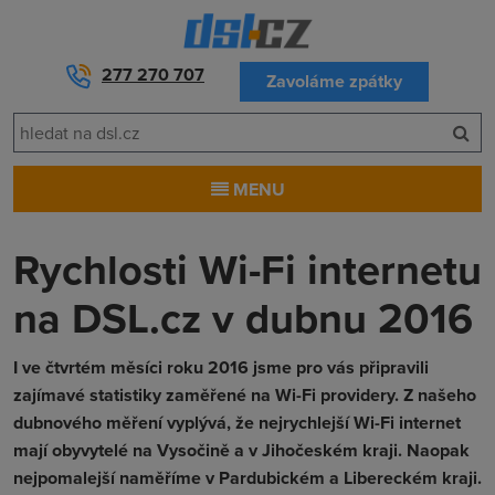
277 270 707
Zavoláme zpátky
MENU
Rychlosti Wi-Fi internetu
na DSL.cz v dubnu 2016
I ve čtvrtém měsíci roku 2016 jsme pro vás připravili
zajímavé statistiky zaměřené na Wi-Fi providery. Z našeho
dubnového měření vyplývá, že nejrychlejší Wi-Fi internet
mají obyvytelé na Vysočině a v Jihočeském kraji. Naopak
nejpomalejší naměříme v Pardubickém a Libereckém kraji.