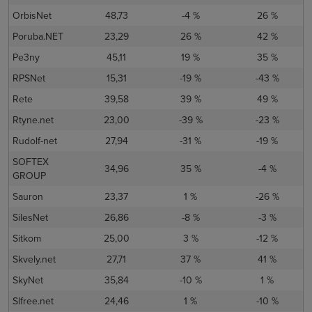
OrbisNet
48,73
-4 %
26 %
Poruba.NET
23,29
26 %
42 %
Pe3ny
45,11
19 %
35 %
RPSNet
15,31
-19 %
-43 %
Rete
39,58
39 %
49 %
Rtyne.net
23,00
-39 %
-23 %
Rudolf-net
27,94
-31 %
-19 %
SOFTEX
34,96
35 %
-4 %
GROUP
Sauron
23,37
1 %
-26 %
SilesNet
26,86
-8 %
-3 %
Sitkom
25,00
3 %
-12 %
Skvely.net
27,71
37 %
41 %
SkyNet
35,84
-10 %
1 %
Slfree.net
24,46
1 %
-10 %