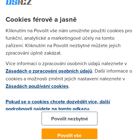
Olomoucký kraj
31,13
5 %
55 %
Cookies férově a jasně
Pardubický kraj
19,26
-52 %
-13 %
Plzeňský kraj
38,75
5 %
105 %
Kliknutím na Povolit vše nám umožníte použití cookies pro
Středočeský kraj
19,14
-8 %
-14 %
funkční, analytické a marketingové účely na tomto
zařízení. Kliknutím na Povolit nezbytné můžete jejich
Ústecký kraj
25,81
1 %
-20 %
zpracování úplně zakázat.
Zlínský kraj
12,02
-17 %
-29 %
Více informací o zpracování osobních údajů naleznete v
V prosinci jsme znovu zaznamenali nejvyšší rychlost v
Zásadách o zpracování osobních údajů
. Další informace o
Karlovarském kraji, který si polepšil o další
1 %
na
64,7
cookies a možnosti změnit jejich nastavení naleznete v
Mb/s
. Největší zrychlení jsme naměřili na Královéhradecku,
Zásadách používání cookies
.
které si polepšilo o
55 %
na
53,5 Mb/s
.
Největší pokles jsme pak zjistili na Pardubicku, které si
Pokud se o cookies chcete dozvědět více, další
pohoršilo o
52 %
na
19,3 Mb/s
. Vůbec nejnižší prosincovou
podrobnosti najdete na tomto odkazu.
rychlost ale měla Vysočina s pouhými
12,1 Mb/s
.
Povolit nezbytné
Povolit vše