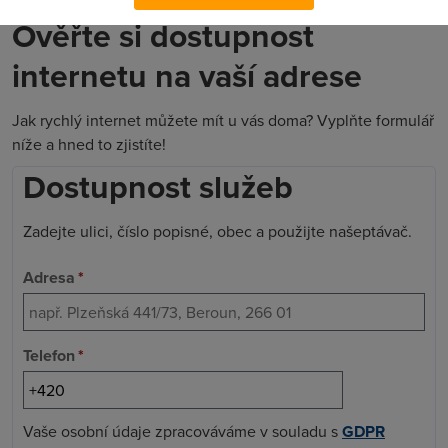
Ověřte si dostupnost
internetu na vaší adrese
Jak rychlý internet můžete mít u vás doma? Vyplňte formulář
níže a hned to zjistíte!
Dostupnost služeb
Zadejte ulici, číslo popisné, obec a použijte našeptávač.
Adresa
*
Telefon
*
Vaše osobní údaje zpracováváme v souladu s
GDPR