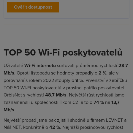
Ověřit dostupnost
TOP 50 Wi-Fi poskytovatelů
Uživatelé
Wi-Fi internetu
surfovali průměrnou rychlostí
28,7
Mb/s
. Oproti listopadu se hodnoty propadly o
2 %
, ale v
porovnání s rokem 2022 stouply o
9 %
. Prvenství v žebříčku
TOP 50 Wi-Fi poskytovatelů v prosinci patřilo poskytovateli
OrbisNet s rychlostí
48,7 Mb/s
. Největší růst rychlosti jsme
zaznamenali u společnosti Tkom CZ, a to o
74 %
na
13,7
Mb/s
.
Největší propad jsme pak zjistili shodně u firmem LEVNET a
Náš NET, konkrétně o
42 %
. Nejnižší prosincovou rychlost