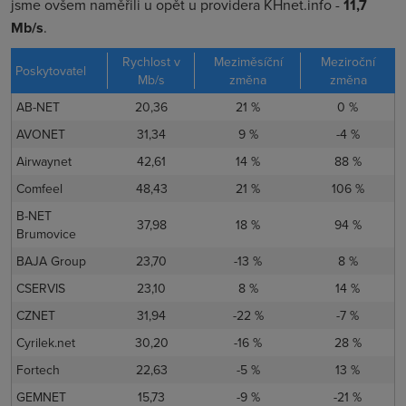
jsme ovšem naměřili u opět u providera KHnet.info -
11,7
Mb/s
.
Rychlost v
Meziměsíční
Meziroční
Poskytovatel
Mb/s
změna
změna
AB-NET
20,36
21 %
0 %
AVONET
31,34
9 %
-4 %
Airwaynet
42,61
14 %
88 %
Comfeel
48,43
21 %
106 %
B-NET
37,98
18 %
94 %
Brumovice
BAJA Group
23,70
-13 %
8 %
CSERVIS
23,10
8 %
14 %
CZNET
31,94
-22 %
-7 %
Cyrilek.net
30,20
-16 %
28 %
Fortech
22,63
-5 %
13 %
GEMNET
15,73
-9 %
-21 %