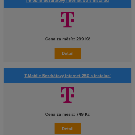
T-Mobile Bezdrátový internet 50 s instalací
Cena za měsíc:
299 Kč
Detail
T-Mobile Bezdrátový internet 250 s instalací
Cena za měsíc:
749 Kč
Detail