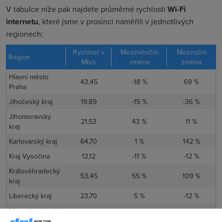
V tabulce níže pak najdete průměrné rychlosti
Wi-Fi
internetu
, které jsme v prosinci naměřili v jednotlivých
regionech:
Rychlost v
Meziměsíční
Meziroční
Region
Mb/s
změna
změna
Hlavní město
43,45
-18 %
69 %
Praha
Jihočeský kraj
19,89
-15 %
-36 %
Jihomoravský
21,53
43 %
11 %
kraj
Karlovarský kraj
64,70
1 %
142 %
Kraj Vysočina
12,12
-11 %
-12 %
Královéhradecký
53,45
55 %
109 %
kraj
Liberecký kraj
23,70
5 %
-12 %
Moravskoslezský
26,67
8 %
6 %
kraj