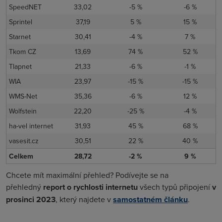
SpeedNET
33,02
-5 %
-6 %
Sprintel
37,19
5 %
15 %
Starnet
30,41
-4 %
7 %
Tkom CZ
13,69
74 %
52 %
Tlapnet
21,33
-6 %
-1 %
WIA
23,97
-15 %
-15 %
WMS-Net
35,36
-6 %
12 %
Wolfstein
22,20
-25 %
-4 %
ha-vel internet
31,93
45 %
68 %
vasesit.cz
30,51
22 %
40 %
Celkem
28,72
-2 %
9 %
Chcete mít maximální přehled? Podívejte se na
přehledný
report o rychlosti internetu
všech typů připojení
v
prosinci 2023
, který najdete v
samostatném článku
.