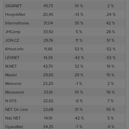
GIGANET
45,73
10 %
2 %
HnojnikNet
20,45
-13 %
-24 %
Internethome
31,04
35 %
42 %
JHComp
33,92
5 %
28 %
JON.CZ
29,76
11 %
51 %
KHnet.info
11,66
53 %
-52 %
LEVNET
14,39
-42 %
-53 %
M.NET
42,70
32 %
19 %
Maxtel
29,65
29 %
15 %
Metronet
23,20
-1 %
2 %
Moravanet
33,16
10 %
76 %
N-SYS
22,62
-6 %
7 %
NET On Line
22,68
31 %
55 %
Náš NET
14,19
-42 %
5 %
OpavaNet
34,25
-7 %
-9 %