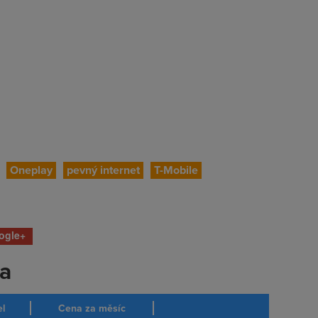
Oneplay
pevný internet
T-Mobile
ogle+
ka
el
Cena za měsíc