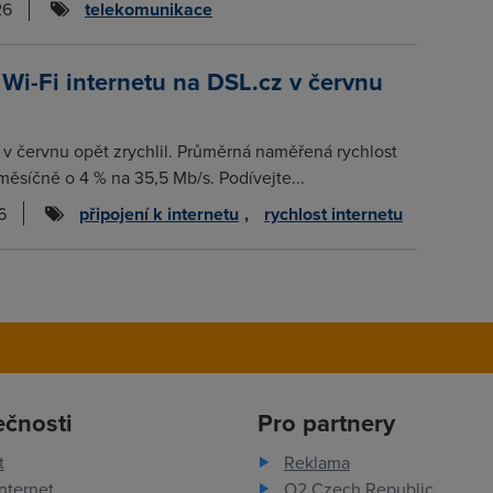
26
telekomunikace
 Wi-Fi internetu na DSL.cz v červnu
t v červnu opět zrychlil. Průměrná naměřená rychlost
měsíčně o 4 % na 35,5 Mb/s. Podívejte...
6
připojení k internetu
,
rychlost internetu
ečnosti
Pro partnery
t
Reklama
nternet
O2 Czech Republic