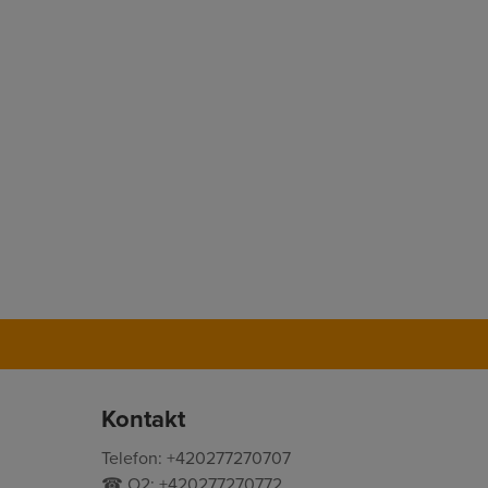
Kontakt
Telefon: +420277270707
☎ O2: +420277270772