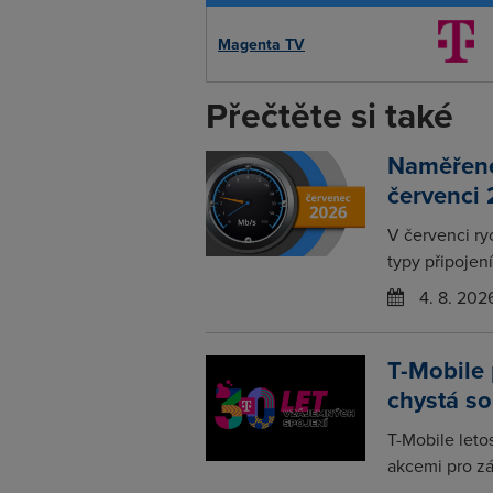
Magenta TV
Přečtěte si také
Naměřené 
červenci
V červenci ry
typy připojení
4. 8. 202
T-Mobile 
chystá so
T-Mobile leto
akcemi pro zá