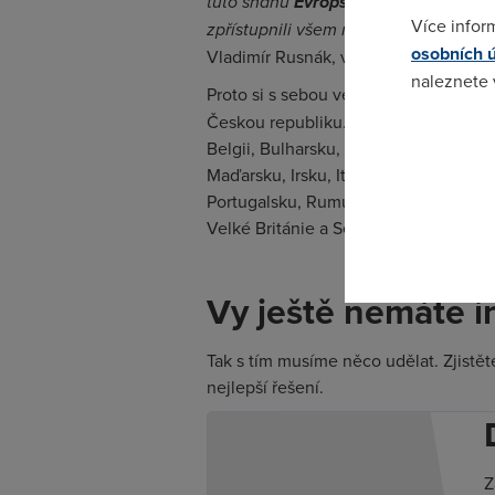
tuto snahu
Evropské unie
o otevření 
Více infor
zpřístupnili všem našim zákazníkům,
osobních 
Vladimír Rusnák, výkonný ředitel spo
naleznete
Proto si s sebou vezměte
internetov
Českou republiku. Kde televizi zapojí
Pokud se o
Belgii, Bulharsku, Chorvatsku, Kypru
odkazu.
Maďarsku, Irsku, Itálii, Litvě, Lotyš
Portugalsku, Rumunsku, Slovensku, S
Velké Británie a Severním Irsku.
Vy ještě nemáte i
Tak s tím musíme něco udělat. Zjistět
nejlepší řešení.
Z