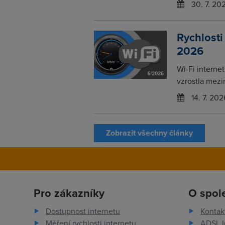
30. 7. 20
Rychlosti
2026
Wi-Fi interne
vzrostla mezi
14. 7. 202
Zobrazit všechny články
Pro zákazníky
O spol
Dostupnost internetu
Kontak
Měření rychlosti internetu
ADSL I