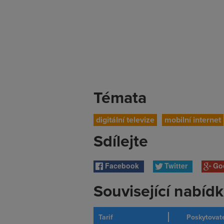
Témata
digitální televize
mobilní internet
Sdílejte
Facebook
Twitter
Go
Související nabíd
Tarif
Poskytovat