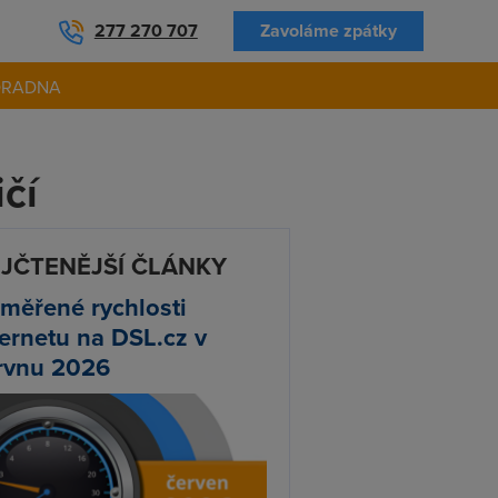
277 270 707
Zavoláme zpátky
ORADNA
ičí
JČTENĚJŠÍ ČLÁNKY
měřené rychlosti
ternetu na DSL.cz v
rvnu 2026