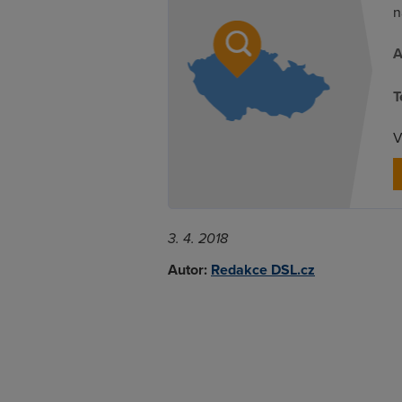
n
A
T
V
3. 4. 2018
Autor:
Redakce DSL.cz