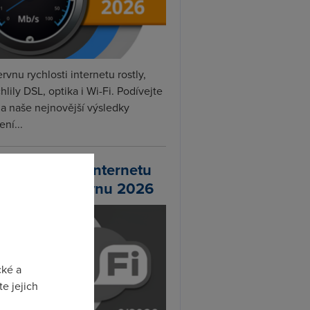
rvnu rychlosti internetu rostly,
hlily DSL, optika i Wi-Fi. Podívejte
na naše nejnovější výsledky
ní...
chlosti Wi-Fi internetu
 DSL.cz v červnu 2026
cké a
e jejich