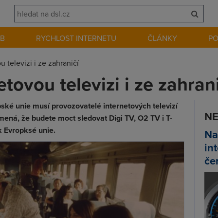
EB
RYCHLOST INTERNETU
ČLÁNKY
P
u televizi i ze zahraničí
etovou televizi i ze zahran
pské unie musí provozovatelé internetových televizí
NE
mená, že budete moct sledovat Digi TV, O2 TV i T-
k Evropksé unie.
Na
in
če