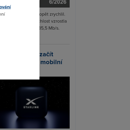
ování
ení
i internet v červnu opět zrychlil.
měrná naměřená rychlost vzrostla
iměsíčně o 4 % na 35,5 Mb/s.
vejte...
omto
arlink plánuje začít
odávat vlastní mobilní
ify