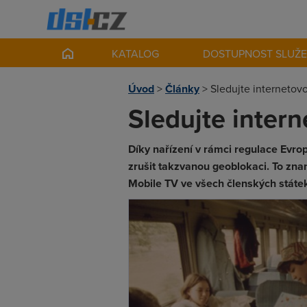
KATALOG
DOSTUPNOST SLUŽ
Úvod
>
Články
>
Sledujte internetovo
Sledujte intern
Díky nařízení v rámci regulace Evro
zrušit takzvanou geoblokaci. To zna
Mobile TV ve všech členských státe