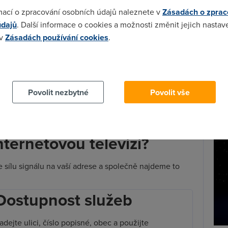
telekomunikačního trhu vítáme, a proto jsme ji ihned
mací o zpracování osobních údajů naleznete v
Zásadách o zprac
“
potvrzuje v tiskové zprávě na stránkách DIGI TV
údajů
. Další informace o cookies a možnosti změnit jejich nastav
Wi-F
lečnosti DIGI CZ.
Prů
 v
Zásadách používání cookies
.
ou TV
nebo
mobilní službu
na dovolenou i výlet mimo
mez
te, tam bude fungovat. Zprovozníte ji v Rakousku,
Podí
 cookies chcete dozvědět více, další podrobnosti najdete na t
, Dánsku, Estonsku, Finsku, Francii, Německu, Řecku,
sku, Lucembursku, Maltě, Nizozemsku, Polsku,
Povolit nezbytné
Povolit vše
St
lovinsku, Španělsku, Švédsku a Spojeném království
pr
tar
nternetovou televizi?
e sílu signálu na vaší adrese a společně najdeme to
Dostupnost služeb
adejte ulici, číslo popisné, obec a použijte