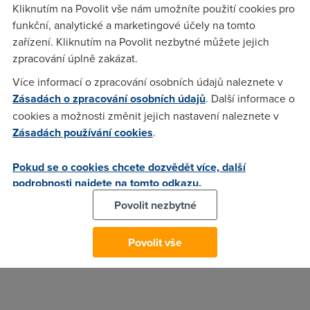
Kliknutím na Povolit vše nám umožníte použití cookies pro
dvěma kanály na B7 s 256QAM / 4 × 4 MIMO a jedním na B3
funkční, analytické a marketingové účely na tomto
s 256QAM / 2 × 2 MIMO konfigurací). Test se uskutečnil v
zařízení. Kliknutím na Povolit nezbytné můžete jejich
reálných podmínkách na Magio pláži v Bratislavě.
zpracování úplně zakázat.
“
Opět jsme posunuli možnosti naší sítě na další úroveň a po
Více informací o zpracování osobních údajů naleznete v
testech do 300 a 375 Mb/s jsme se posunuli výrazně vyšší -
Zásadách o zpracování osobních údajů
. Další informace o
až k rychlostem do 900 Mb/s. Tento významný krok ještě
cookies a možnosti změnit jejich nastavení naleznete v
více potvrzuje schopnost Slovak Telekomu posílit své
Zásadách používání cookies
.
postavení technologického lídra na slovenském trhu
, "uvedl
Branimir Marič
, výkonný ředitel pro technologie a sítě
Pokud se o cookies chcete dozvědět více, další
společnosti Slovak Telekom.
podrobnosti najdete na tomto odkazu.
Na testování se podíleli i společnosti
Qualcomm
a
Ericsson
.
Povolit nezbytné
Ericsson pro test dodal infrastrukturu.
12. 8. 2016
Povolit vše
Autor:
Redakce DSL.cz