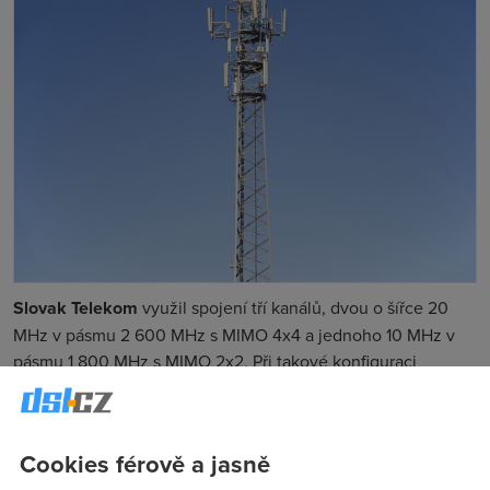
Slovak Telekom
využil spojení tří kanálů, dvou o šířce 20
MHz v pásmu 2 600 MHz s MIMO 4x4 a jednoho 10 MHz v
pásmu 1 800 MHz s MIMO 2x2. Při takové konfiguraci
umožňuje 20 MHz kanál dosahovat rychlosti 400 Mb/s a 10
MHz kanál 100 Mb/s, spolu všechny tři kanály tedy dosáhly
900 Mb/s
.
Cookies férově a jasně
Při testu byla aplikována schopnost 3x carrier aggregation (s