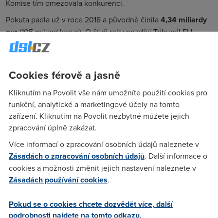
Komise tím omezovala konkurenci.
Pokuta padla už v roce 2018 a původně činila
4,34 miliardy
eur
(105 miliard korun). O čtyři roky později Tribunál EU
sankci mírně snížil na 4,1 miliardy eur (99,2 miliardy korun).
Google se obrátil ještě na nejvyšší soud, ani tam ale neuspěl.
„Odvolání společností Google a Alphabet proti rozsudku
Cookies férově a jasně
Tribunálu se zamítá, čímž se potvrzuje sankce uložená za
Kliknutím na Povolit vše nám umožníte použití cookies pro
zneužití dominantního postavení služby Google Search v
funkční, analytické a marketingové účely na tomto
souvislosti s operačním systémem Android,“
uvedl soud.
zařízení. Kliknutím na Povolit nezbytné můžete jejich
Google v reakci uvedl, že rozsudek podle něj dostatečně
zpracování úplně zakázat.
nebere v úvahu investice do Androidu ani to, že firma své
Více informací o zpracování osobních údajů naleznete v
smluvní podmínky změnila už po rozhodnutí Evropské
Zásadách o zpracování osobních údajů
. Další informace o
komise v roce 2018.
Na svém postoji ale nic nemění ani
cookies a možnosti změnit jejich nastavení naleznete v
soud
.
Zásadách používání cookies
.
Rozhodnutí může povzbudit další regulátory i firmy, které po
Googlu požadují náhradu škody. Evropská komise navíc proti
Pokud se o cookies chcete dozvědět více, další
společnosti vede
další antimonopolní řízení
, mimo jiné
podrobnosti najdete na tomto odkazu.