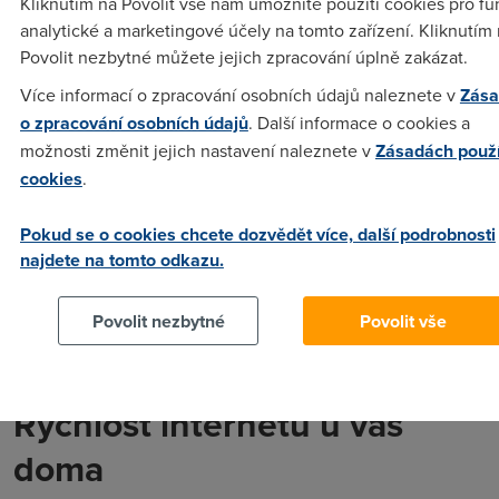
Kliknutím na Povolit vše nám umožníte použití cookies pro fu
Standardní
Akční
Standardní
Akční
Standardní
analytické a marketingové účely na tomto zařízení. Kliknutím
cena
cena
cena
cena
cena
Povolit nezbytné můžete jejich zpracování úplně zakázat.
20
299
199
Více informací o zpracování osobních údajů naleznete v
Zása
399 Kč
399 Kč
399 Kč
Mb/s
Kč
Kč
o zpracování osobních údajů
. Další informace o cookies a
možnosti změnit jejich nastavení naleznete v
Zásadách použ
50
299
299
cookies
.
499 Kč
499 Kč
499 Kč
Mb/s
Kč
Kč
Pokud se o cookies chcete dozvědět více, další podrobnosti
100
359
499
najdete na tomto odkazu.
599 Kč
599 Kč
599 Kč
Mb/s
Kč
Kč
Povolit nezbytné
Povolit vše
250
479
499
799 Kč
699 Kč
799 Kč
Mb/s
Kč
Kč
Rychlost internetu u vás
doma