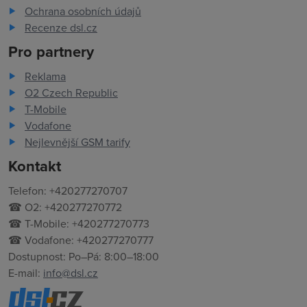
Ochrana osobních údajů
Recenze dsl.cz
Pro partnery
Reklama
O2 Czech Republic
T-Mobile
Vodafone
Nejlevnější GSM tarify
Kontakt
Telefon: +420277270707
☎ O2: +420277270772
☎ T-Mobile: +420277270773
☎ Vodafone: +420277270777
Dostupnost: Po–Pá: 8:00–18:00
E-mail:
info@dsl.cz