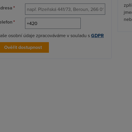
zpř
dresa
*
jmen
nebu
elefon
*
aše osobní údaje zpracováváme v souladu s
GDPR
Ověřit dostupnost