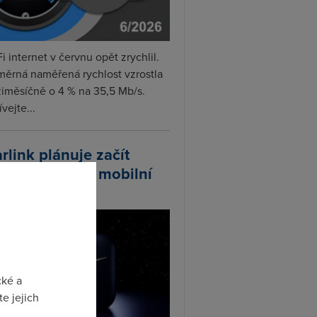
i internet v červnu opět zrychlil.
měrná naměřená rychlost vzrostla
iměsíčně o 4 % na 35,5 Mb/s.
vejte...
arlink plánuje začít
odávat vlastní mobilní
ify
cké a
e jejich