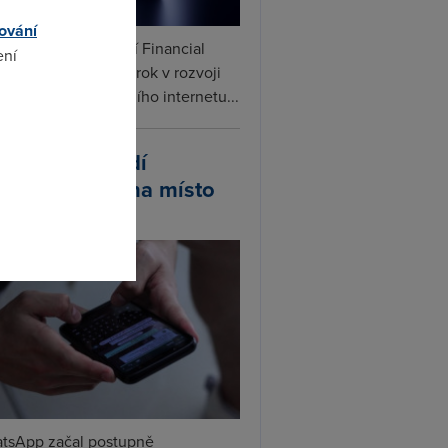
ování
ceX podle informací Financial
ení
s připravuje další krok v rozvoji
linku. Vedle satelitního internetu...
omto
atsApp zavádí
ivatelská jména místo
lefonních čísel
tsApp začal postupně