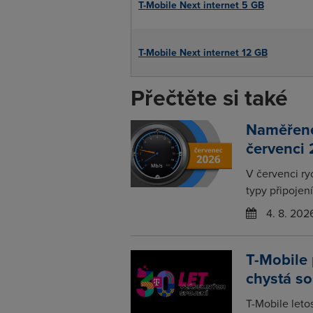
T-Mobile Next internet 5 GB
T-Mobile Next internet 12 GB
Přečtěte si také
Naměřené 
červenci
V červenci ry
typy připojení
4. 8. 202
T-Mobile 
chystá so
T-Mobile leto