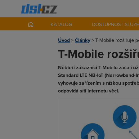
KATALOG
DOSTUPNOST SLUŽ
Úvod
>
Články
>
T-Mobile rozšiřuje po
T-Mobile rozšiřu
Někteří zákazníci T-Mobilu začali už 
Standard LTE NB-IoT (Narrowband-In
vyhovuje zařízením s nízkou spot
odpovídá síti Internetu věcí.