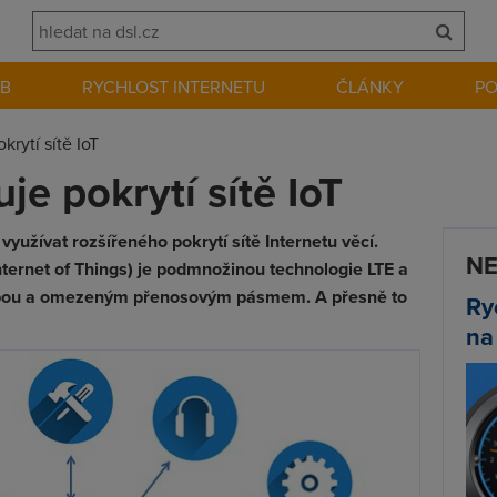
EB
RYCHLOST INTERNETU
ČLÁNKY
P
krytí sítě IoT
je pokrytí sítě IoT
využívat rozšířeného pokrytí sítě Internetu věcí.
NE
ternet of Things) je podmnožinou technologie LTE a
řebou a omezeným přenosovým pásmem. A přesně to
Ry
na