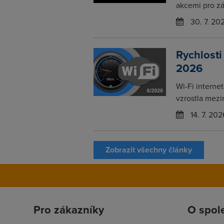
akcemi pro zá
30. 7. 20
Rychlosti
2026
Wi-Fi interne
vzrostla mezi
14. 7. 202
Zobrazit všechny články
Pro zákazníky
O spol