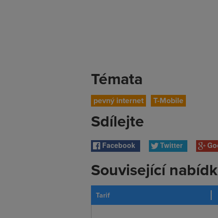
Témata
pevný internet
T-Mobile
Sdílejte
Facebook
Twitter
Go
Související nabíd
Tarif