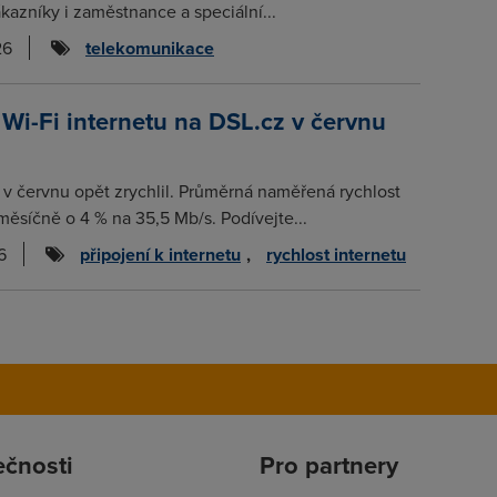
kazníky i zaměstnance a speciální...
26
telekomunikace
 Wi-Fi internetu na DSL.cz v červnu
t v červnu opět zrychlil. Průměrná naměřená rychlost
měsíčně o 4 % na 35,5 Mb/s. Podívejte...
6
připojení k internetu
,
rychlost internetu
ečnosti
Pro partnery