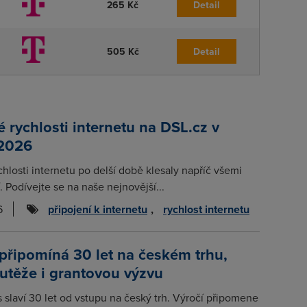
265 Kč
Detail
505 Kč
Detail
rychlosti internetu na DSL.cz v
 2026
chlosti internetu po delší době klesaly napříč všemi
. Podívejte se na naše nejnovější...
6
připojení k internetu
,
rychlost internetu
připomíná 30 let na českém trhu,
utěže i grantovou výzvu
s slaví 30 let od vstupu na český trh. Výročí připomene