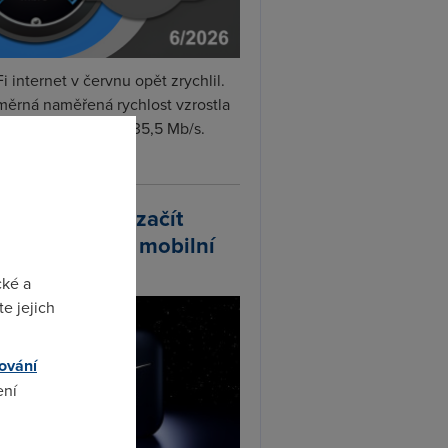
i internet v červnu opět zrychlil.
měrná naměřená rychlost vzrostla
iměsíčně o 4 % na 35,5 Mb/s.
vejte...
arlink plánuje začít
odávat vlastní mobilní
ify
cké a
e jejich
ování
ení