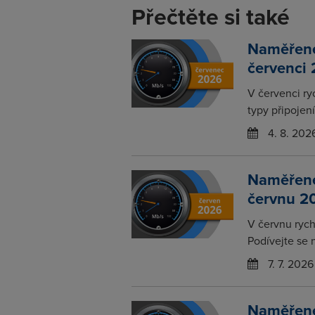
Přečtěte si také
Naměřené 
červenci
V červenci ry
typy připojení
4. 8. 202
Naměřené 
červnu 2
V červnu rychl
Podívejte se 
7. 7. 2026
Naměřené 