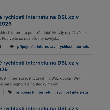
rychlosti internetu na DSL.cz v
 2026
chlosti internetu po delší době klesaly napříč všemi
. Podívejte se na naše nejnovější...
6
připojení k internetu
,
rychlost internetu
rychlosti internetu na DSL.cz v
026
osti internetu rostly, zrychlily DSL, optika i Wi-Fi.
na naše nejnovější výsledky měření...
připojení k internetu
,
rychlost internetu
rychlosti internetu na DSL.cz v