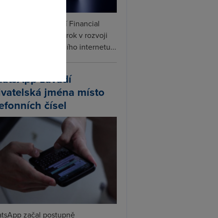
omto
ceX podle informací Financial
s připravuje další krok v rozvoji
linku. Vedle satelitního internetu...
atsApp zavádí
ivatelská jména místo
lefonních čísel
tsApp začal postupně