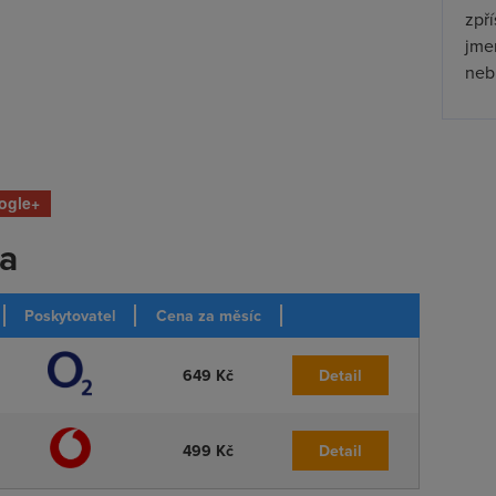
zpř
jmen
nebu
ogle+
ka
Poskytovatel
Cena za měsíc
649 Kč
Detail
499 Kč
Detail