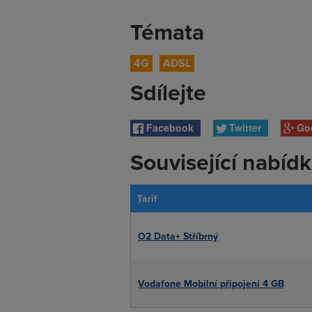
Témata
4G
ADSL
Sdílejte
Facebook
Twitter
Go
Související nabíd
Tarif
O2 Data+ Stříbrný
Vodafone Mobilní připojení 4 GB