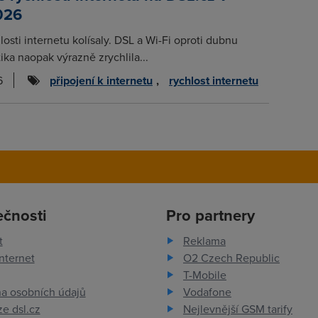
026
osti internetu kolísaly. DSL a Wi-Fi oproti dubnu
ika naopak výrazně zrychlila...
6
připojení k internetu
,
rychlost internetu
ečnosti
Pro partnery
t
Reklama
nternet
O2 Czech Republic
T-Mobile
a osobních údajů
Vodafone
e dsl.cz
Nejlevnější GSM tarify