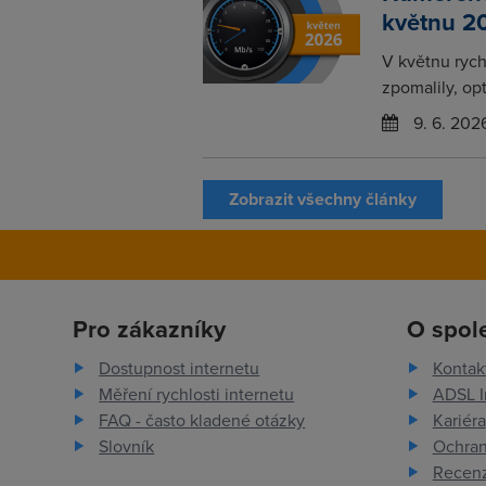
květnu 2
V květnu rychl
zpomalily, opt
9. 6. 202
Zobrazit všechny články
Pro zákazníky
O spol
Dostupnost internetu
Kontak
Měření rychlosti internetu
ADSL I
FAQ - často kladené otázky
Kariéra
Slovník
Ochran
Recenz