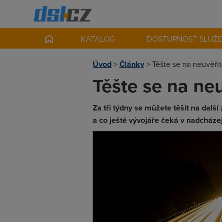
KATALOG
DOSTUPNOST SLUŽ
Úvod
>
Články
>
Těšte se na neuvěřit
Těšte se na neu
Za tři týdny se můžete těšit na dalš
a co ještě vývojáře čeká v nadcháze