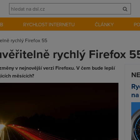
EB
RYCHLOST INTERNETU
ČLÁNKY
P
elně rychlý Firefox 55
věřitelně rychlý Firefox 5
í změny v nejnovější verzi Firefoxu. V čem bude lepší
NE
jících měsících?
Ry
na