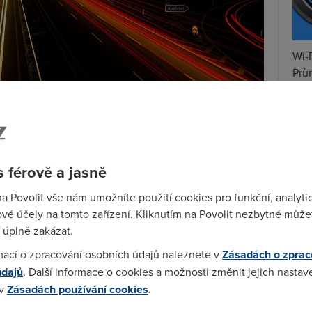
Wi-F
Prů
mez
Podí
St
pr
 férově a jasně
olik měsíců a už například rozdělila jeho
funkce do
tar
na Povolit vše nám umožníte použití cookies pro funkční, analyti
ykreslovacího jádra. Třešničkou na dortu by měl být i
vé účely na tomto zařízení. Kliknutím na Povolit nezbytné můžet
 úplně zakázat.
ychlosti načítání a potřebě operační paměti. Původní
mací o zpracování osobních údajů naleznete v
Zásadách o zprac
 Mozila snížila na víc než 4.
Firefox 55
už bez
údajů
. Další informace o cookies a možnosti změnit jejich nastav
za pouhých 15 sekund, což byl jakýsi netradiční test,
 v
Zásadách používání cookies
.
iňovaná paměť by se měla z hodnoty 2 GB, při kterých
t na pouhého půl gigabajtu.