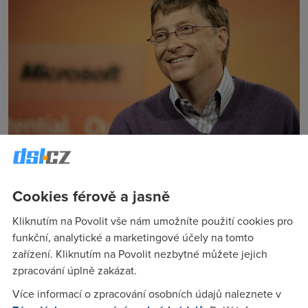
Přestože se chtěly telefony s redakčním systémem Windows
Cookies férově a jasně
rovnat mobilům s operačními systémy
Android a iOS
, na trhu
neprorazily. Microsoft koupil výrobu od Nokie v roce 2014,
Kliknutím na Povolit vše nám umožníte použití cookies pro
ale ani do roku 2016 se Windowsům nepodařilo v prodeji
funkční, analytické a marketingové účely na tomto
přesáhnout jedno procento.
zařízení. Kliknutím na Povolit nezbytné můžete jejich
Bill Gates
už taky přesedlal: “S telefonem, který mám jako
zpracování úplně zakázat.
poslední, jsem vlastně přešel na Androidse se poustou
Více informací o zpracování osobních údajů naleznete v
softwaru společnosti Microsoft,“ prozradil v rozhovoru pro