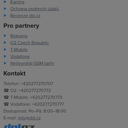
Kariéra
Ochrana osobních údajů
Recenze dsl.cz
Pro partnery
Reklama
O2 Czech Republic
T-Mobile
Vodafone
Nejlevnější GSM tarify
Kontakt
Telefon: +420277270707
☎ O2: +420277270772
☎ T-Mobile: +420277270773
☎ Vodafone: +420277270777
Dostupnost: Po–Pá: 8:00–18:00
E-mail:
info@dsl.cz