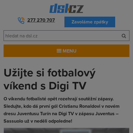
277 270 707
Zavoláme zpátky
MENU
Užijte si fotbalový
víkend s Digi TV
O víkendu fotbalisté opět rozehrají soutěžní zápasy.
Sledujte, kdo dá první gól Cristianu Ronaldovi v novém
dresu Juventusu Turín na Digi TV v zápasu Juventus –
Sassuolo už v neděli odpoledne!