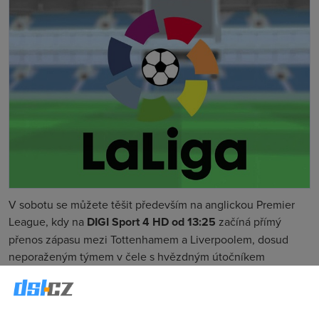
V sobotu se můžete těšit především na anglickou Premier
League, kdy na
DIGI Sport 4 HD od 13:25
začíná přímý
přenos zápasu mezi Tottenhamem a Liverpoolem, dosud
neporaženým týmem v čele s hvězdným útočníkem
Mohamedem Salahem
pod vedením německého trenéra
Jürgena Kloppa. OD 15:55 fotbaloví fanoušci zisí, jestli kouč
Arsenalu postaví do branky Petra Čecha nebo německého