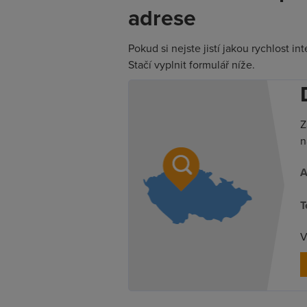
adrese
Pokud si nejste jistí jakou rychlost i
Stačí vyplnit formulář níže.
Z
n
A
T
V