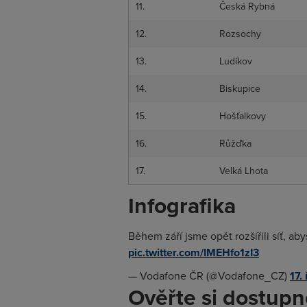
11.
Česká Rybná
12.
Rozsochy
13.
Ludíkov
14.
Biskupice
15.
Hošťalkovy
16.
Růžďka
17.
Velká Lhota
Infografika
Během září jsme opět rozšířili síť, aby
pic.twitter.com/IMEHfo1zI3
— Vodafone ČR (@Vodafone_CZ)
17.
Ověřte si dostupn