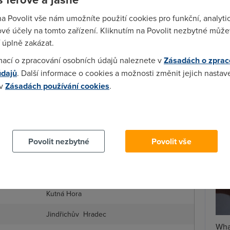
Okres
na Povolit vše nám umožníte použití cookies pro funkční, analyti
Spa
Cheb
vé účely na tomto zařízení. Kliknutím na Povolit nezbytné můžet
Time
 úplně zakázat.
Star
Plzeň - město
mací o zpracování osobních údajů naleznete v
Zásadách o zprac
Příbram
údajů
. Další informace o cookies a možnosti změnit jejich nastav
Wh
 v
Zásadách používání cookies
.
Benešov
už
te
 cookies chcete dozvědět více, další podrobnosti najdete na t
Benešov
Benešov
Povolit nezbytné
Povolit vše
Benešov
Mladá Boleslav
Kutná Hora
Jindřichův Hradec
Wha