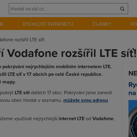
EB
RYCHLOST INTERNETU
ČLÁNKY
P
fone rozšířil LTE síť!
í Vodafone rozšířil LTE síť!
 pokrývání nejrychlejším mobilním internetem LTE.
NE
lil LTE síť v 17 obcích po celé České republice.
é mapy.
Ry
na
 pokrýt
LTE sítí
dalších 17 obcí. Pokrývání jsme zanesli
svou obec hledat v seznamu,
můžete svou adresu
žeme využívat nejrychlejší
internet LTE
od
Vodafone
.