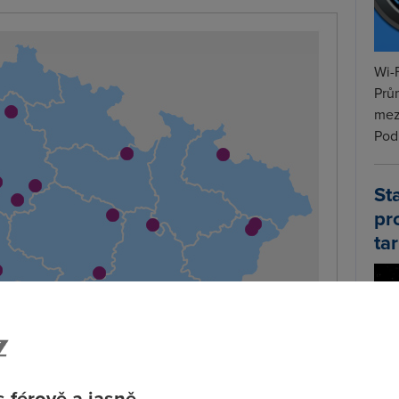
Wi-F
Prů
mez
Podí
St
pr
tar
 férově a jasně