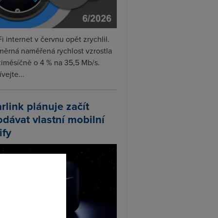
i internet v červnu opět zrychlil.
měrná naměřená rychlost vzrostla
iměsíčně o 4 % na 35,5 Mb/s.
vejte...
arlink plánuje začít
odávat vlastní mobilní
ify