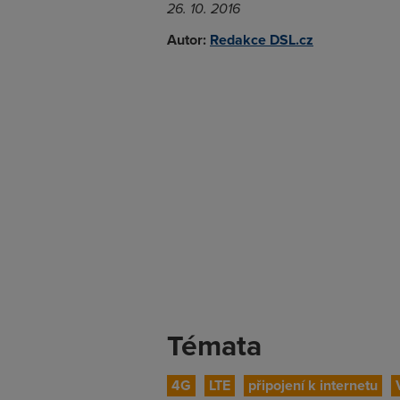
26. 10. 2016
Autor:
Redakce DSL.cz
Témata
4G
LTE
připojení k internetu