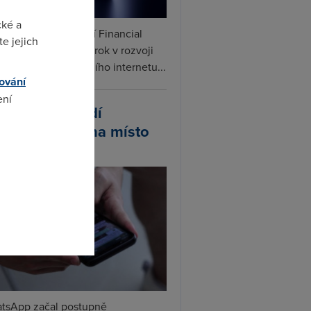
cké a
ceX podle informací Financial
e jejich
s připravuje další krok v rozvoji
linku. Vedle satelitního internetu...
ování
ení
atsApp zavádí
ivatelská jména místo
lefonních čísel
omto
tsApp začal postupně