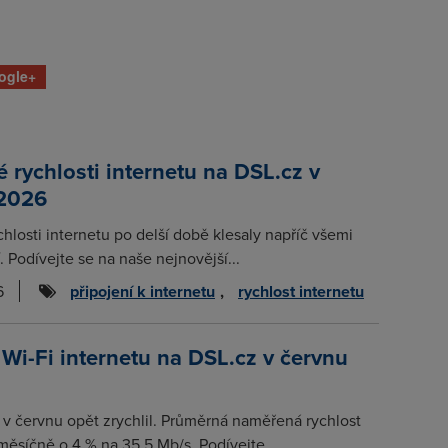
ogle+
rychlosti internetu na DSL.cz v
 2026
chlosti internetu po delší době klesaly napříč všemi
. Podívejte se na naše nejnovější...
6
připojení k internetu
,
rychlost internetu
 Wi-Fi internetu na DSL.cz v červnu
t v červnu opět zrychlil. Průměrná naměřená rychlost
měsíčně o 4 % na 35,5 Mb/s. Podívejte...