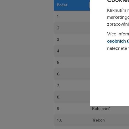
Počet
Obec
Kliknutím 
1.
Hazlov
marketingo
zpracování
2.
Kyšice
Více infor
3.
Kamenice
osobních 
naleznete
4.
Neveklov
Pokud se o
5.
Benešov
odkazu.
6.
Soběhrdy
7.
Kuňovice
8.
Kosmonosy
9.
Bohdaneč
10.
Třeboň