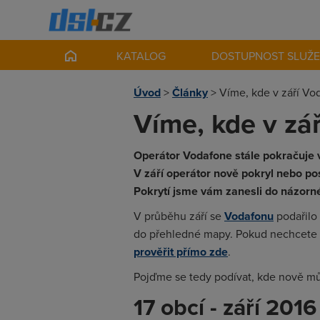
KATALOG
DOSTUPNOST SLUŽ
Úvod
>
Články
>
Víme, kde v září Voda
Víme, kde v zář
Operátor Vodafone stále pokračuje v
V září operátor nově pokryl nebo posí
Pokrytí jsme vám zanesli do názorn
V průběhu září se
Vodafonu
podařilo
do přehledné mapy. Pokud nechcete 
prověřit přímo zde
.
Pojďme se tedy podívat, kde nově mů
17 obcí - září 2016