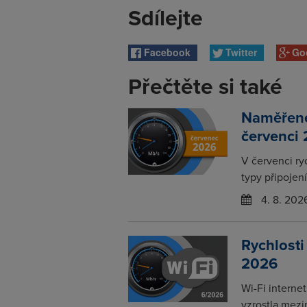
Sdílejte
Facebook
Twitter
Go
Přečtěte si také
Naměřené 
červenci
V červenci ry
typy připojení
4. 8. 202
Rychlosti
2026
Wi-Fi interne
vzrostla mezi