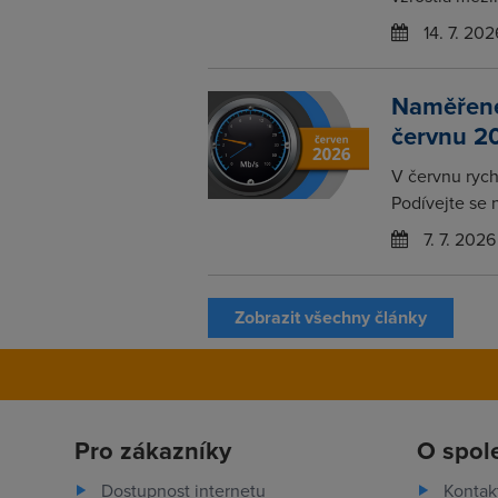
14. 7. 202
Naměřené 
červnu 2
V červnu rychl
Podívejte se 
7. 7. 2026
Zobrazit všechny články
Pro zákazníky
O spol
Dostupnost internetu
Kontak