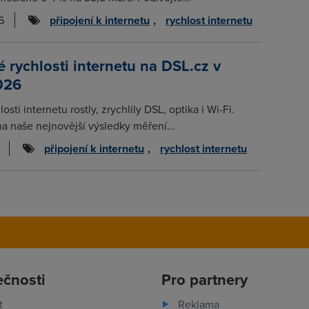
6
připojení k internetu
,
rychlost internetu
rychlosti internetu na DSL.cz v
026
osti internetu rostly, zrychlily DSL, optika i Wi-Fi.
na naše nejnovější výsledky měření...
připojení k internetu
,
rychlost internetu
ečnosti
Pro partnery
t
Reklama