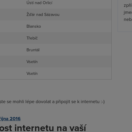
Ústí nad Orlicí
zpř
jmen
Žďár nad Sázavou
nebu
Blansko
Třebíč
Bruntál
Vsetín
Vsetín
ste se mohli lépe dovolat a připojit se k internetu :-)
 října 2016
ost internetu na vaší