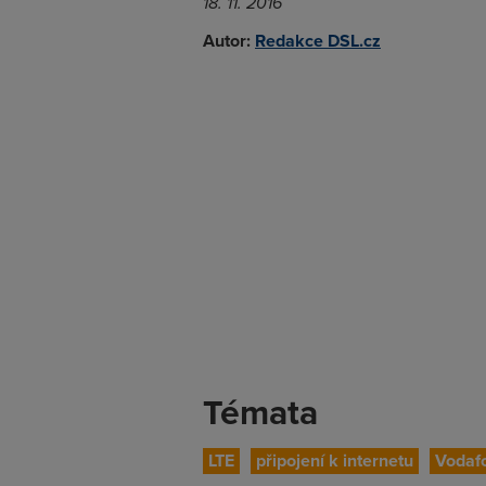
18. 11. 2016
Autor:
Redakce DSL.cz
Témata
LTE
připojení k internetu
Vodaf