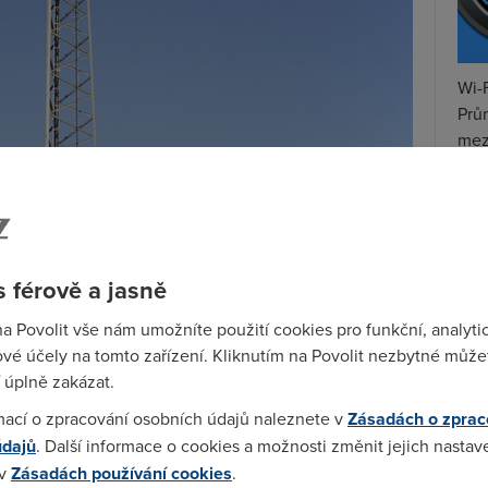
Wi-F
Prů
mez
Podí
St
pr
 férově a jasně
dafone
využívat v roce 2013, v té době se pásmo
tar
 LTE 900 MHz poběží jen na deseti vysílačích.
na Povolit vše nám umožníte použití cookies pro funkční, analyti
900 MHz z celkového počtu přibližně 4500 vysílačů.
vé účely na tomto zařízení. Kliknutím na Povolit nezbytné můžet
a konečný stav a nebudeme je rušit z důvodu
 úplně zakázat.
i, že i těchto 10 vysílačů má na sobě i vrstvu LTE
mací o zpracování osobních údajů naleznete v
Zásadách o zprac
é mluvčí společnosti Veronika Exnerová.
údajů
. Další informace o cookies a možnosti změnit jejich nastav
 v
Zásadách používání cookies
.