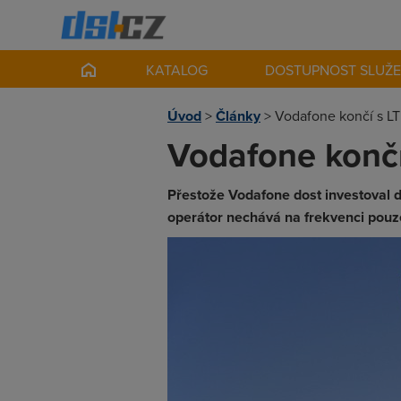
KATALOG
DOSTUPNOST SLUŽ
Úvod
>
Články
>
Vodafone končí s L
Vodafone končí
Přestože Vodafone dost investoval d
operátor nechává na frekvenci pouze