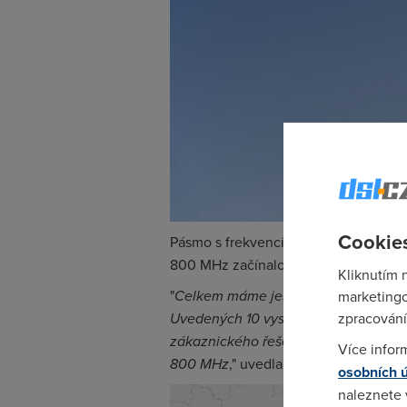
Cookies
Pásmo s frekvencí 900 MHz začal
Vo
800 MHz začínalo teprve dražit. Nyní
Kliknutím 
"
Celkem máme ještě 10 vysílačů LTE 
marketingo
Uvedených 10 vysílačů považujeme z
zpracování
zákaznického řešení pod nimi. Doplňuj
Více infor
800 MHz
," uvedla zástupkyně tiskov
osobních 
naleznete