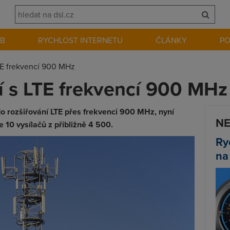
EB
RYCHLOST INTERNETU
ČLÁNKY
P
TE frekvencí 900 MHz
 s LTE frekvencí 900 MHz
o rozšiřování LTE přes frekvenci 900 MHz, nyní
NE
 10 vysílačů z přibližně 4 500.
Ry
na