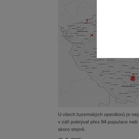
Pokud se o
odkazu.
U všech tuzemských operátorů je nej
v září pokrýval přes 94 populace naší
skoro stejně.