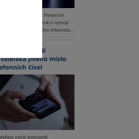
omto
ceX podle informací Financial
s připravuje další krok v rozvoji
linku. Vedle satelitního internetu...
atsApp zavádí
ivatelská jména místo
lefonních čísel
tsApp začal postupně