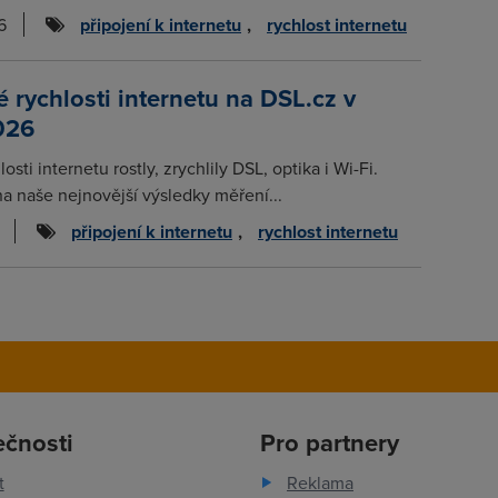
6
připojení k internetu
,
rychlost internetu
rychlosti internetu na DSL.cz v
026
osti internetu rostly, zrychlily DSL, optika i Wi-Fi.
na naše nejnovější výsledky měření...
připojení k internetu
,
rychlost internetu
ečnosti
Pro partnery
t
Reklama