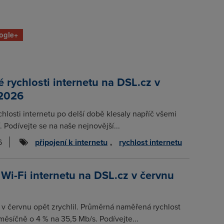
ogle+
rychlosti internetu na DSL.cz v
 2026
chlosti internetu po delší době klesaly napříč všemi
. Podívejte se na naše nejnovější...
6
připojení k internetu
,
rychlost internetu
 Wi-Fi internetu na DSL.cz v červnu
t v červnu opět zrychlil. Průměrná naměřená rychlost
měsíčně o 4 % na 35,5 Mb/s. Podívejte...