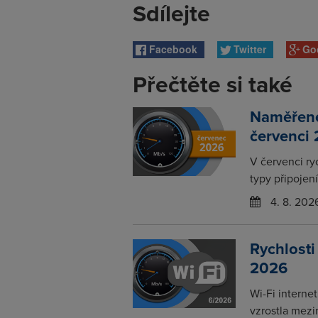
Sdílejte
Facebook
Twitter
Go
Přečtěte si také
Naměřené 
červenci
V červenci ry
typy připojení
4. 8. 202
Rychlosti
2026
Wi-Fi interne
vzrostla mezi