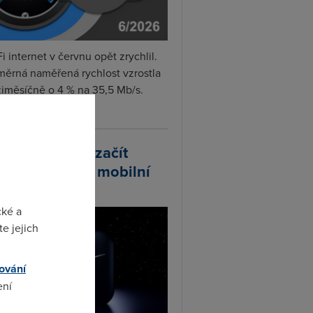
i internet v červnu opět zrychlil.
měrná naměřená rychlost vzrostla
iměsíčně o 4 % na 35,5 Mb/s.
vejte...
arlink plánuje začít
odávat vlastní mobilní
ify
cké a
e jejich
ování
ení