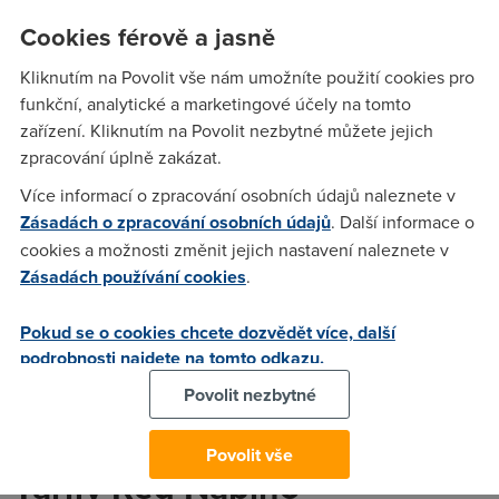
Vodafone
Red Naplno 5 GB
za 777 Kč. Na své si přijdou také
Cookies férově a jasně
zákazníci, pro které je zásadní velký objem dat a často
cestují do zahraničí. Těmto náročným klientům Vodafone
Kliknutím na Povolit vše nám umožníte použití cookies pro
přináší
Red Naplno 20 GB
za 1 777 Kč.
funkční, analytické a marketingové účely na tomto
zařízení. Kliknutím na Povolit nezbytné můžete jejich
"
Již v únoru tohoto roku jsme zákazníkům přinesli 40 GB dat
zpracování úplně zakázat.
v rámci unikátního rodinného tarifu
Red+40 GB
. Nyní
přinášíme pořádnou porci dat také jednotlivcům. Na
Více informací o zpracování osobních údajů naleznete v
zákazníky bude každý měsíc čekat dárek v podobě dalších
Zásadách o zpracování osobních údajů
. Další informace o
dat v aplikaci
Můj Vodafone
. Pro zákazníky využívající tarify
cookies a možnosti změnit jejich nastavení naleznete v
Red Naplno to budou 2 GB zdarma a pro zákazníky s
Zásadách používání cookies
.
tarifem Start 500 minut to bude 500 MB zdarma
,“ říká
Petr
Dvořák
, viceprezident pro nefiremní zákazníky, a dodává:
Pokud se o cookies chcete dozvědět více, další
"
Pro studenty navíc již téměř rok nabízíme neomezený
podrobnosti najdete na tomto odkazu.
tarif
#jetovtobě
s 10 GB za 499 Kč. S tarify Red Naplno
Povolit nezbytné
Vodafone doplnil svou nabídku, která teď uspokojí jak
studenty, rodiny, jednotlivce, tak i podnikatele
."
Povolit vše
Tarify Red Naplno