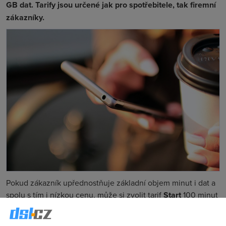
GB dat. Tarify jsou určené jak pro spotřebitele, tak firemní
zákazníky.
Pokud zákazník upřednostňuje základní objem minut i dat a
spolu s tím i nízkou cenu, může si zvolit tarif
Start
100 minut
za 277 Kč. Pro zákazníky, kteří vnímají neomezené volání a
SMS jako základ a očekávají vyšší objem dat, připravil