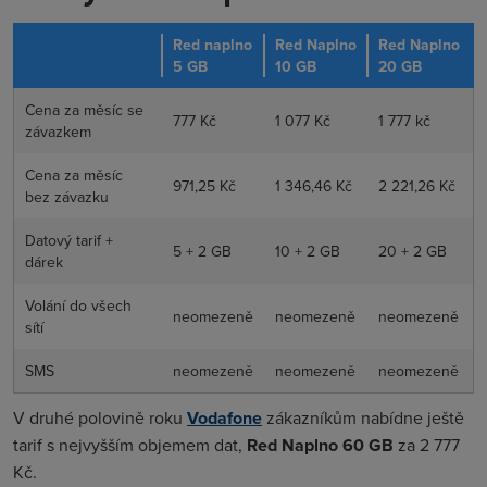
Red naplno
Red Naplno
Red Naplno
5 GB
10 GB
20 GB
Cena za měsíc se
777 Kč
1 077 Kč
1 777 kč
závazkem
Cena za měsíc
971,25 Kč
1 346,46 Kč
2 221,26 Kč
bez závazku
Datový tarif +
5 + 2 GB
10 + 2 GB
20 + 2 GB
dárek
Volání do všech
neomezeně
neomezeně
neomezeně
sítí
SMS
neomezeně
neomezeně
neomezeně
V druhé polovině roku
Vodafone
zákazníkům nabídne ještě
tarif s nejvyšším objemem dat,
Red Naplno 60 GB
za 2 777
Kč.