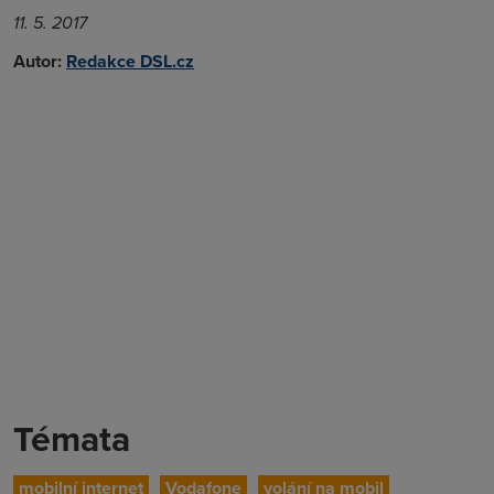
11. 5. 2017
Autor:
Redakce DSL.cz
Témata
mobilní internet
Vodafone
volání na mobil