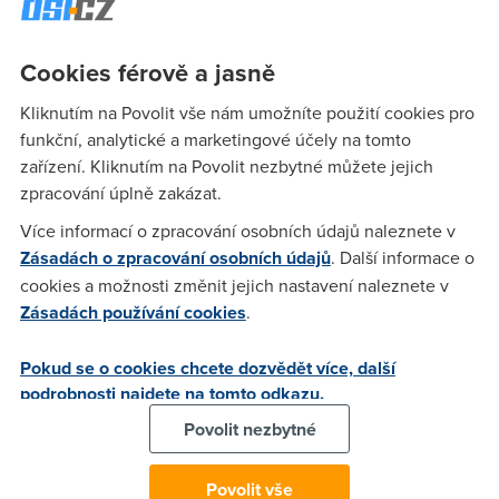
platforma pro rodiny. Je na místě připomenout, že skupina
Vodafone už je druhým největším poskytovatelem placené
Cookies férově a jasně
televize v Evropě,“
uvedl Quique Vivas, viceprezident
Vodafonu Czech Republic pro nefiremní zákazníky.
Kliknutím na Povolit vše nám umožníte použití cookies pro
funkční, analytické a marketingové účely na tomto
Pokud budete mít o toto předplatné zájem, můžete si vybrat
zařízení. Kliknutím na Povolit nezbytné můžete jejich
jednu ze 3 verzí, které americká společnost nabízí, a hradit
zpracování úplně zakázat.
ho
v rámci jedné faktury
s ostatními službami od Vodafonu.
Více informací o zpracování osobních údajů naleznete v
Na výběr jsou tyto varianty:
Zásadách o zpracování osobních údajů
. Další informace o
Basic za 199 Kč
– sledování na 1 zařízení v SD rozlišení
cookies a možnosti změnit jejich nastavení naleznete v
Standard za 259 Kč
– sledování na 2 zařízeních v HD
Zásadách používání cookies
.
rozlišení
Premium za 319 Kč
– sledování na 4 zařízeních ve 4K
Pokud se o cookies chcete dozvědět více, další
rozlišení
podrobnosti najdete na tomto odkazu.
Povolit nezbytné
Povolit vše