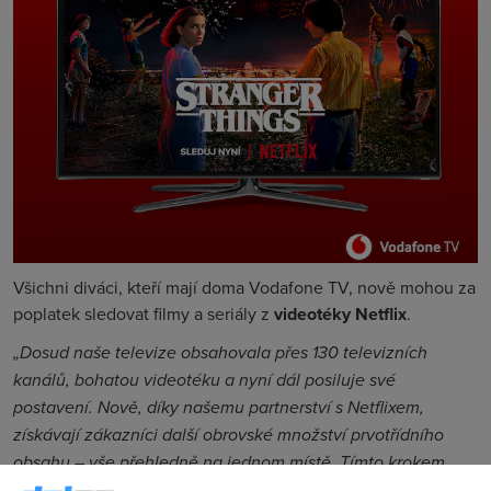
Všichni diváci, kteří mají doma Vodafone TV, nově mohou za
poplatek sledovat filmy a seriály z
videotéky Netflix
.
„Dosud naše televize obsahovala přes 130 televizních
kanálů, bohatou videotéku a nyní dál posiluje své
postavení. Nově, díky našemu partnerství s Netflixem,
získávají zákazníci další obrovské množství prvotřídního
obsahu – vše přehledně na jednom místě. Tímto krokem
Vodafone TV upevňuje své postavení jako nejlepší zábavní