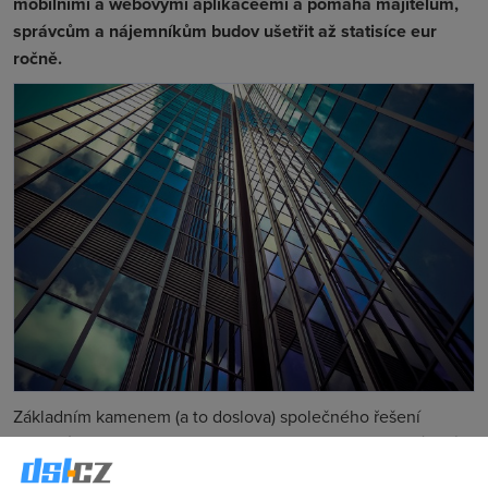
mobilními a webovými aplikaceemi a pomáhá majitelům,
správcům a nájemníkům budov ušetřit až statisíce eur
ročně.
Základním kamenem (a to doslova) společného řešení
Spaceti a Vodafonu
je tzv. "Smart Stone". Je to bezdrátové
zařízení s čistým oblým designem o rozměrech zhruba