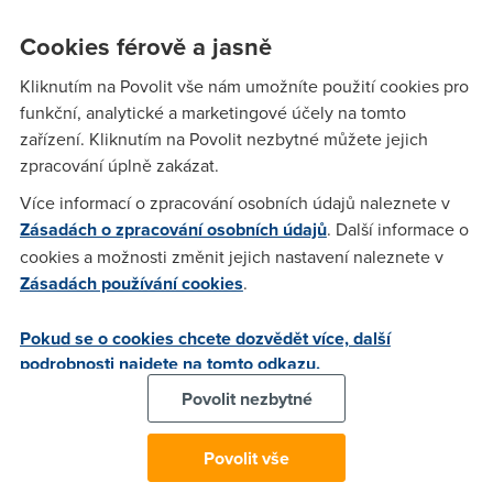
10x10cm.
Smart Stone
se dá nainstalovat do jakékoliv
budovy, kde se pak propojí s úzkopásmovou sítí
Vodafone
Cookies férově a jasně
NB-IoT
.
Kliknutím na Povolit vše nám umožníte použití cookies pro
Zařízení v síti internetu věcí spolu efektivně komunikují i
funkční, analytické a marketingové účely na tomto
přes stěny a stropy. Zásluhou malé energetické náročnosti
zařízení. Kliknutím na Povolit nezbytné můžete jejich
mají životnost okolo pěti let, a to i bez výměny baterie!
zpracování úplně zakázat.
Umožňují majitelům nebo správcům budov sledovat
teplotu,
Více informací o zpracování osobních údajů naleznete v
vlhkost, hladinu škodlivých látek ve vzduchu i zaplnění
Zásadách o zpracování osobních údajů
. Další informace o
lidmi
. Správa budov se tak stane mnohem efektivnější a
cookies a možnosti změnit jejich nastavení naleznete v
méně finančně náročná.
Zásadách používání cookies
.
"Vodafone představuje spolehlivého obchodního a
technologického partnera, který z hlediska našich
Pokud se o cookies chcete dozvědět více, další
technických potřeb – datové propustnosti, zabezpečení a
podrobnosti najdete na tomto odkazu.
škálovatelnosti – nabízí nejpokročilejší řešení. V této oblasti
Povolit nezbytné
navíc sdílíme stejnou vizi. Chceme
pomáhat firmám,
majitelům a developerům digitalizovat budovy
pomocí
Povolit vše
internetu věcí,“
komentuje spojení Milan Zíka, viceprezident
pro technologie Vodafonu a Max Verteltskyi CEO Spaceti.