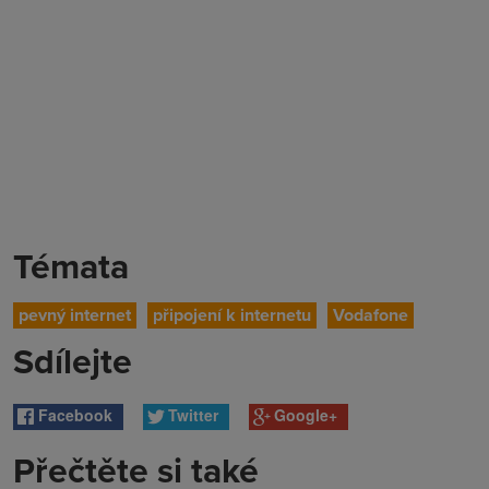
Témata
pevný internet
připojení k internetu
Vodafone
Sdílejte
Facebook
Twitter
Google+
Přečtěte si také