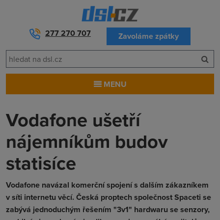
277 270 707
Zavoláme zpátky
MENU
Vodafone ušetří
nájemníkům budov
statisíce
Vodafone navázal komerční spojení s dalším zákazníkem
v síti internetu věcí. Česká proptech společnost Spaceti se
zabývá jednoduchým řešením "3v1" hardwaru se senzory,