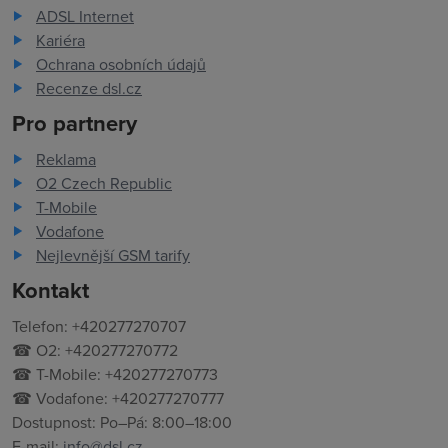
ADSL Internet
Kariéra
Ochrana osobních údajů
Recenze dsl.cz
Pro partnery
Reklama
O2 Czech Republic
T-Mobile
Vodafone
Nejlevnější GSM tarify
Kontakt
Telefon: +420277270707
☎ O2: +420277270772
☎ T-Mobile: +420277270773
☎ Vodafone: +420277270777
Dostupnost: Po–Pá: 8:00–18:00
E-mail:
info@dsl.cz