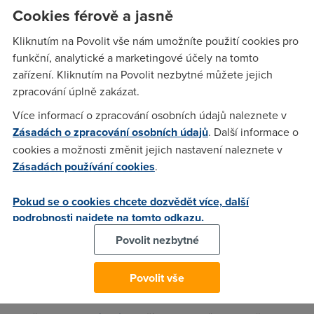
Cookies férově a jasně
roaming zruší. To v reálu znamená, že pokud s tabletem
nebo počítačem s datovou SIMkou od Vodafone překročíte
Kliknutím na Povolit vše nám umožníte použití cookies pro
hranice, SIMka prostě
přestane fungovat
. "Odstoupit od
funkční, analytické a marketingové účely na tomto
smlouvy mohli zákazníci do 11.6. Komunikovali jsme změny s
zařízení. Kliknutím na Povolit nezbytné můžete jejich
víc jak měsíčním předstihem ve vyúčtováních či SMS,"
zpracování úplně zakázat.
vysvětluje Veronika Exnerová, zástupkyně tiskové mluvčí
Více informací o zpracování osobních údajů naleznete v
Vodafonu. Ale nebojte se. Podmínka platí pouze a jedině pro
Zásadách o zpracování osobních údajů
. Další informace o
datové tarify, u hlasových můžete v zahraničí surfovat i volat
cookies a možnosti změnit jejich nastavení naleznete v
podle standardních podmínek.
Zásadách používání cookies
.
T-Mobile
na to šel jinak. Protože se kvůli roamingu rapidně
zvednou náklady, rozhodl se jít po firmách. Ty si totiž
Pokud se o cookies chcete dozvědět více, další
vyjednávají zvýhodněné podmínky, ke kterým se běžný
podrobnosti najdete na tomto odkazu.
smrtelník v podobě FO ani nepřiblíží. Operátor dal proto
Povolit nezbytné
podnikatelům na výběr: Buď si budete
roamovat v zahraničí
stejně jako doma a zaplatíte plnou pálku (což firmám zvedá
náklady ze stovek na tisíce), anebo budete
bez roamingu
,
Povolit vše
ale ponechají vám výhody, jak uvádí
MobilMania
.