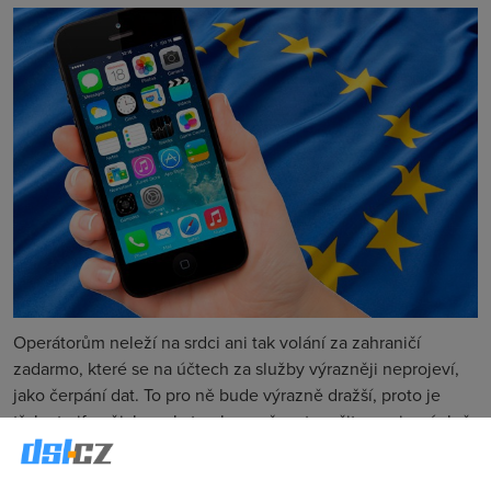
Operátorům neleží na srdci ani tak volání za zahraničí
zadarmo, které se na účtech za služby výrazněji neprojeví,
jako čerpání dat. To pro ně bude výrazně dražší, proto je
třeba tarify nějak osekat nebo možnost zrušit roaming úplně.
První možnosti se chytl
T-Mobile
, druhé
Vodafone
.
Operátor Vodafone
rozhodl, že čistě u datových SIM