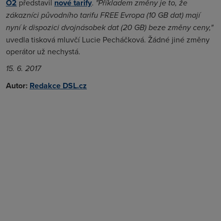
O2
představil
nové tarify
.
"Příkladem změny je to, že
zákazníci původního tarifu FREE Evropa (10 GB dat) mají
nyní k dispozici dvojnásobek dat (20 GB) beze změny ceny,"
uvedla tisková mluvčí Lucie Pecháčková. Žádné jiné změny
operátor už nechystá.
15. 6. 2017
Autor:
Redakce DSL.cz