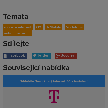
Témata
mobilní internet
O2
T-Mobile
Vodafone
volání na mobil
Sdílejte
Facebook
Twitter
Google+
Související nabídka
T-Mobile Bezdrátový internet 50 s instalací