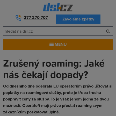
277 270 707
Zavoláme zpátky
MENU
Zrušený roaming: Jaké
nás čekají dopady?
Od dnešního dne odebrala EU operátorům právo účtovat si
poplatky na roamingové služby, proto je třeba trochu
poupravit ceny za služby. To je však jenom jedna ze dvou
možností. Operátoři mají právo přestat roaming svým
zákazníkům poskytovat úplně.