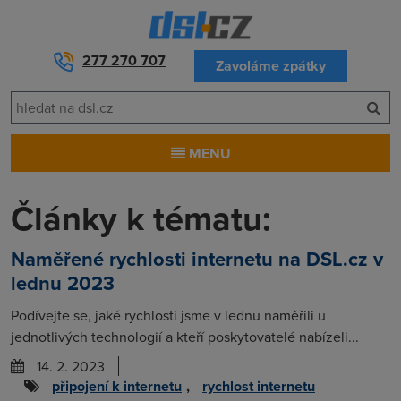
277 270 707
Zavoláme zpátky
MENU
Články k tématu:
Naměřené rychlosti internetu na DSL.cz v
lednu 2023
Podívejte se, jaké rychlosti jsme v lednu naměřili u
jednotlivých technologií a kteří poskytovatelé nabízeli...
14. 2. 2023
připojení k internetu
,
rychlost internetu