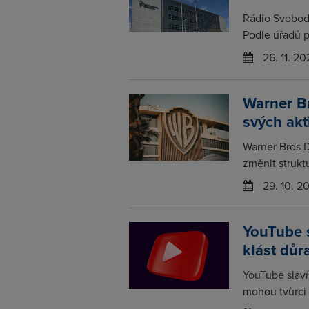
Rádio Svobodn
Podle úřadů p
26. 11. 20
Warner Br
svých akt
Warner Bros D
změnit struktu
29. 10. 2
YouTube s
klást důr
YouTube slaví
mohou tvůrci 