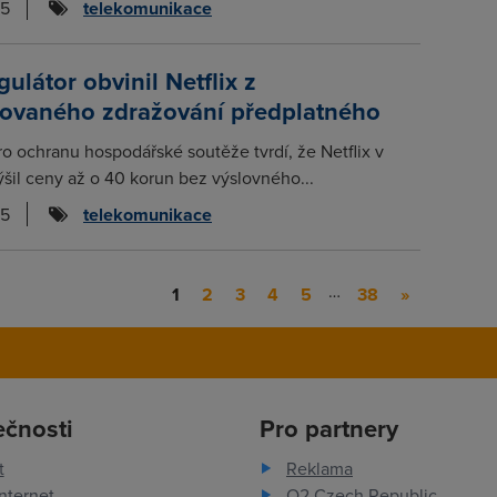
25
telekomunikace
gulátor obvinil Netflix z
zovaného zdražování předplatného
ro ochranu hospodářské soutěže tvrdí, že Netflix v
šil ceny až o 40 korun bez výslovného...
25
telekomunikace
…
1
2
3
4
5
38
»
ečnosti
Pro partnery
t
Reklama
nternet
O2 Czech Republic