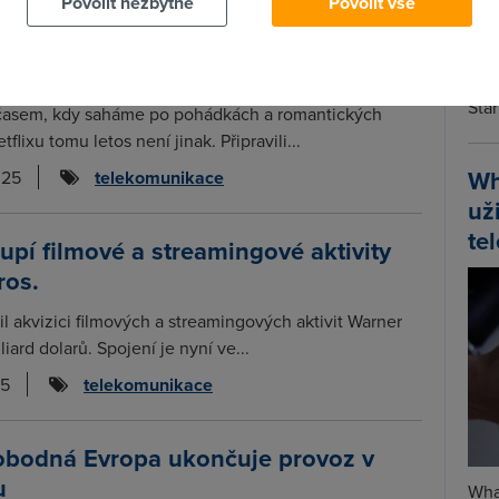
Povolit nezbytné
Povolit vše
 Netflixu 2025: 4 filmy, které vás
Spa
 do sváteční nálady
Time
Star
časem, kdy saháme po pohádkách a romantických
tflixu tomu letos není jinak. Připravili...
Wh
025
telekomunikace
už
te
oupí filmové a streamingové aktivity
ros.
il akvizici filmových a streamingových aktivit Warner
liard dolarů. Spojení je nyní ve...
25
telekomunikace
obodná Evropa ukončuje provoz v
u
Wha