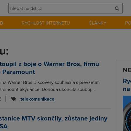
EB
RYCHLOST INTERNETU
ČLÁNKY
P
u:
stoupil z boje o Warner Bros, firmu
NE
 Paramount
Ry
ina Warner Bros Discovery souhlasila s převzetím
na
aramount Skydance. Dohoda ukončila souboj...
6
telekomunikace
tanice MTV skončily, zůstane jediný
USA