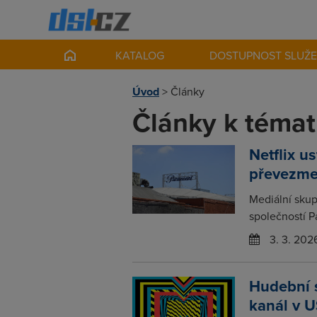
KATALOG
DOSTUPNOST SLUŽ
Úvod
>
Články
Články k témat
Netflix u
převezme
Mediální skup
společností P
3. 3. 202
Hudební s
kanál v 