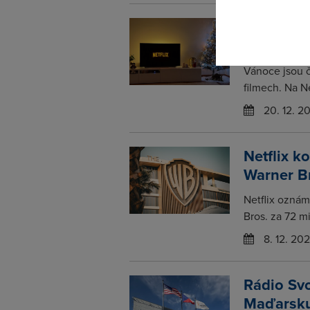
Vánoce na
dostanou
Vánoce jsou 
filmech. Na Ne
20. 12. 2
Netflix k
Warner B
Netflix oznám
Bros. za 72 mi
8. 12. 20
Rádio Sv
Maďarsk