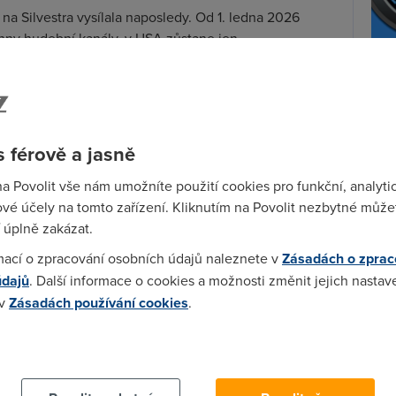
na Silvestra vysílala naposledy. Od 1. ledna 2026
hny hudební kanály, v USA zůstane jen...
telekomunikace
Wi-F
Prů
mez
pe zálohovat fotky a videa z Vánoc?
Podí
 férově a jasně
plné nezapomenutelných okamžiků. Podívejte se, jak
ečně zálohovat ve vašem zařízení nebo...
na Povolit vše nám umožníte použití cookies pro funkční, analyti
St
vé účely na tomto zařízení. Kliknutím na Povolit nezbytné můžet
telekomunikace
pr
 úplně zakázat.
tar
mací o zpracování osobních údajů naleznete v
Zásadách o zprac
 speciál 2025: Kde a kdy koukat na
údajů
. Další informace o cookies a možnosti změnit jejich nastav
 vánoční klasiku?
 v
Zásadách používání cookies
.
 posadíme k televizím a odstartuje každoroční maraton
ádek. V dnešním článku najdete...
 cookies chcete dozvědět více, další podrobnosti najdete na t
025
telekomunikace