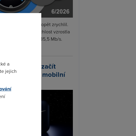
i internet v červnu opět zrychlil.
měrná naměřená rychlost vzrostla
iměsíčně o 4 % na 35,5 Mb/s.
vejte...
cké a
arlink plánuje začít
e jejich
odávat vlastní mobilní
ify
ování
ení
omto