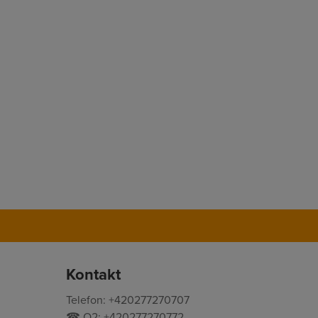
Kontakt
Telefon: +420277270707
☎ O2: +420277270772