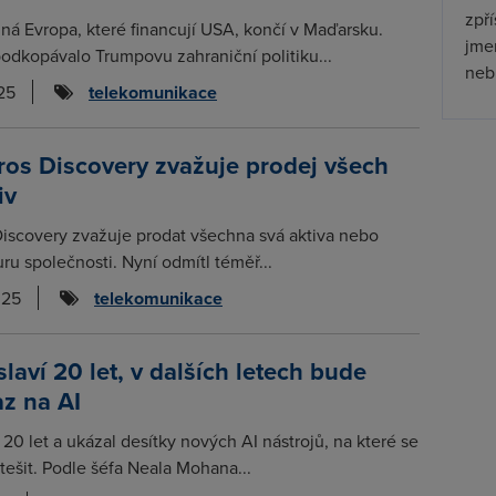
zpř
á Evropa, které financují USA, končí v Maďarsku.
jmen
odkopávalo Trumpovu zahraniční politiku...
nebu
25
telekomunikace
os Discovery zvažuje prodej všech
iv
iscovery zvažuje prodat všechna svá aktiva nebo
ru společnosti. Nyní odmítl téměř...
025
telekomunikace
laví 20 let, v dalších letech bude
az na AI
 20 let a ukázal desítky nových AI nástrojů, na které se
tešit. Podle šéfa Neala Mohana...