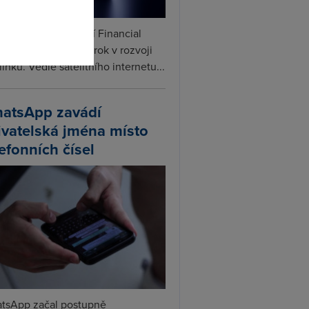
ceX podle informací Financial
s připravuje další krok v rozvoji
linku. Vedle satelitního internetu...
atsApp zavádí
ivatelská jména místo
lefonních čísel
tsApp začal postupně