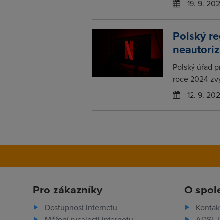
19. 9. 20
Polský re
neautori
Polský úřad p
roce 2024 zvý
12. 9. 20
Pro zákazníky
O spol
Dostupnost internetu
Kontak
Měření rychlosti internetu
ADSL I