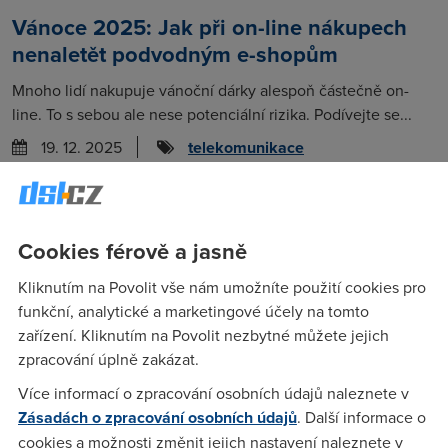
Vánoce 2025: Jak při on-line nákupech
nenaletět podvodným e-shopům
Mnoho lidí nakupuje vánoční dárky alespoň částečně on-
line. To s sebou ale nese potenciální rizika. Podívejte se...
19. 12. 2025
telekomunikace
V Británii budou na nebezpečných
silnicích testovat AI kamery
Cookies férově a jasně
V Británii nasadí na obchvatu v Somersetu AI kamery, které
Kliknutím na Povolit vše nám umožníte použití cookies pro
mají odhalovat nebezpečné chování řidičů. Jde o reakci na...
funkční, analytické a marketingové účely na tomto
29. 9. 2025
zařízení. Kliknutím na Povolit nezbytné můžete jejich
zpracování úplně zakázat.
Starlink na Ukrajině možná nahradí jiný
Více informací o zpracování osobních údajů naleznete v
Zásadách o zpracování osobních údajů
. Další informace o
poskytovatel satelitního internetu
cookies a možnosti změnit jejich nastavení naleznete v