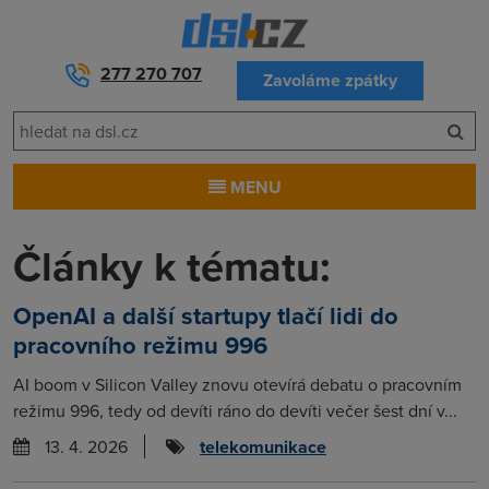
277 270 707
Zavoláme zpátky
MENU
Články k tématu:
OpenAI a další startupy tlačí lidi do
pracovního režimu 996
AI boom v Silicon Valley znovu otevírá debatu o pracovním
režimu 996, tedy od devíti ráno do devíti večer šest dní v...
13. 4. 2026
telekomunikace