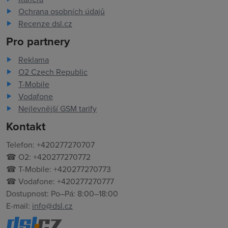
Ochrana osobních údajů
Recenze dsl.cz
Pro partnery
Reklama
O2 Czech Republic
T-Mobile
Vodafone
Nejlevnější GSM tarify
Kontakt
Telefon: +420277270707
☎ O2: +420277270772
☎ T-Mobile: +420277270773
☎ Vodafone: +420277270777
Dostupnost: Po–Pá: 8:00–18:00
E-mail:
info@dsl.cz