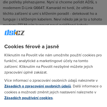
dle potřeby přehazujeme. Nyní si chceme pořídit ADSL s
modemem D-Link G664T. Kamarád mi tvrdí, že většina
těchto zařízení si umí s křížením poradit - detekovat ho a
funguje i s kříženým kabelem. Neví někdo jak je to u tohoto
modemu??? Musím kupovat nové nekřížené kabely,
případně je nechat předělat na nekřížené nebo ne?
Cookies férově a jasně
Anonym
(20.6.2006 08:46:30)
Kliknutím na Povolit vše nám umožníte použití cookies pro
Nemusis, dle specifikaci na ftp://ftp.dlink.de/datenblatt/DSL-
funkční, analytické a marketingové účely na tomto
G664t_datasheet_engl.pdf to umi detekovat cross kabel. Do
zařízení. Kliknutím na Povolit nezbytné můžete jejich
budoucna, jedna se o polozku Auto MIDI/MIDIX.
zpracování úplně zakázat.
Více informací o zpracování osobních údajů naleznete v
Anonym
(21.6.2006 07:41:00)
Zásadách o zpracování osobních údajů
. Další informace o
cookies a možnosti změnit jejich nastavení naleznete v
Některá zařízení si s tím bez problémů poradí, umí druh
Zásadách používání cookies
.
kabelu detekovat a jiná ne. Je to u každého typu jiné. Pokud
se nepletu, tak by se zapojením nic zkazit nemělo - buď to