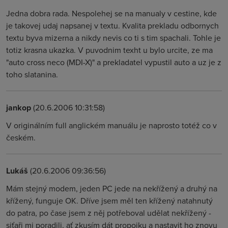
Jedna dobra rada. Nespolehej se na manualy v cestine, kde
je takovej udaj napsanej v textu. Kvalita prekladu odbornych
textu byva mizerna a nikdy nevis co ti s tim spachali. Tohle je
totiz krasna ukazka. V puvodnim texht u bylo urcite, ze ma
"auto cross neco (MDI-X)" a prekladatel vypustil auto a uz je z
toho slatanina.
jankop
(20.6.2006 10:31:58)
V originálním full anglickém manuálu je naprosto totéž co v
českém.
Lukáš
(20.6.2006 09:36:56)
Mám stejný modem, jeden PC jede na nekřížený a druhý na
křížený, funguje OK. Dříve jsem měl ten křížený natahnutý
do patra, po čase jsem z něj potřeboval udělat nekřížený -
siťaři mi poradili, ať zkusím dát propojku a nastavit ho znovu