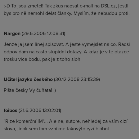
:-D To jsou zmetci! Tak zkus napsat e-mail na DSL.cz, jestli
bys pro ně nemohl dělat články. Myslím, že nebudou proti.
Nargon
(29.6.2006 12:08:31)
Jenze ja jsem linej spisovat. A jeste vymejslet na co. Radsi
odpovidam na casto stupidni dotazy. A kdyz je v te otazce
trosku vice bodu, pak je z toho sloh.
Učitel jazyka českého
(30.12.2008 23:15:39)
Pište česky Vy čuňata! :)
foibos
(21.6.2006 13:02:01)
"Rize komerční IM"... Ale ne, autore, nehledej za vším cizí
slova, jinak sem tam vznikne takovýto ryzí blábol.