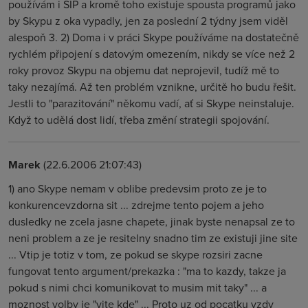
používám i SIP a kromě toho existuje spousta programů jako
by Skypu z oka vypadly, jen za poslední 2 týdny jsem viděl
alespoň 3. 2) Doma i v práci Skype používáme na dostatečně
rychlém připojení s datovým omezením, nikdy se více než 2
roky provoz Skypu na objemu dat neprojevil, tudíž mě to
taky nezajímá. Až ten problém vznikne, určitě ho budu řešit.
Jestli to "parazitování" někomu vadí, ať si Skype neinstaluje.
Když to udělá dost lidí, třeba změní strategii spojování.
Marek
(22.6.2006 21:07:43)
1) ano Skype nemam v oblibe predevsim proto ze je to
konkurencevzdorna sit ... zdrejme tento pojem a jeho
dusledky ne zcela jasne chapete, jinak byste nenapsal ze to
neni problem a ze je resitelny snadno tim ze existuji jine site
... Vtip je totiz v tom, ze pokud se skype rozsiri zacne
fungovat tento argument/prekazka : "ma to kazdy, takze ja
pokud s nimi chci komunikovat to musim mit taky" ... a
moznost volby je "vite kde" ... Proto uz od pocatku vzdy