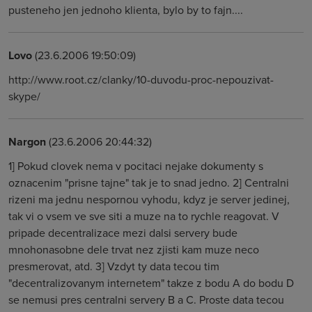
pusteneho jen jednoho klienta, bylo by to fajn....
Lovo
(23.6.2006 19:50:09)
http://www.root.cz/clanky/10-duvodu-proc-nepouzivat-
skype/
Nargon
(23.6.2006 20:44:32)
1] Pokud clovek nema v pocitaci nejake dokumenty s
oznacenim "prisne tajne" tak je to snad jedno. 2] Centralni
rizeni ma jednu nespornou vyhodu, kdyz je server jedinej,
tak vi o vsem ve sve siti a muze na to rychle reagovat. V
pripade decentralizace mezi dalsi servery bude
mnohonasobne dele trvat nez zjisti kam muze neco
presmerovat, atd. 3] Vzdyt ty data tecou tim
"decentralizovanym internetem" takze z bodu A do bodu D
se nemusi pres centralni servery B a C. Proste data tecou