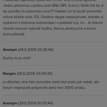
Jednu placenou a jednu pod GNU GPL licenci. Kolik lidi by si
asi poridilo tu placenou verzi?? Hadam ze to bude procento
velice blizke nule. P.S. Osobne skype nepouzivam, bohate si
vystacim s textovou komunikaci v podobe icq, irc... A hlavne
clovek nemusi vypinat hudbu, kterou posloucha a muze
komunikovat.
Anonym
(28.6.2006 22:26:46)
Kurňa, to je sloh!
Nargon
(28.6.2006 23:06:40)
jo dlouhej, sice tam puvodne melo byt jeste par radek, ale
forum nepripusti prispevek delsi nez 3000 znaku.
Anonym
(29.6.2006 10:05:44)