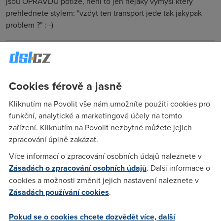
jsou OPRAVDU potize, neni to jen nejaky vymysl ktery
prehlednete stylem: "vzdyt ten transport jede tak jakypak
problem ?" :--)
Pet
(21.6.2006 12:11:09)
Opravdu nevím, čím u vás získal Skype tak špatnou pověst.
Cookies férově a jasně
U mě nahradil všechny dřívější IM, jeho funkčnost se nedá s
ostatními prakticky srovnávat (viz třeba výpadky ICQ). U
Kliknutím na Povolit vše nám umožníte použití cookies pro
rozhraní si můžete všechno nastavit, takže není problém
funkční, analytické a marketingové účely na tomto
obrázková tlačítka vypnout, tak je to čistě účelová aplikace
zařízení. Kliknutím na Povolit nezbytné můžete jejich
(z tohoto hlediska byly klienti ICQ 100x horší). A na rozdíl od
zpracování úplně zakázat.
ostatních klientů to bez problémů na všech počítačích chodí,
Více informací o zpracování osobních údajů naleznete v
hlasovou komunikaci jsem na jiných počítačích třeba s MSN
Zásadách o zpracování osobních údajů
. Další informace o
messangerem nerozchodil.
cookies a možnosti změnit jejich nastavení naleznete v
Zásadách používání cookies
.
Dundee
(21.6.2006 14:32:23)
Pokud se o cookies chcete dozvědět více, další
Cim? No treba tim ze je to uzavreny system vcetne