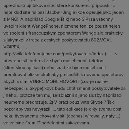
uprednostnuji takove site, ktere konkurenci pripousti ! ..
napriklad site na bazi Jabber+Jingle (kde operuje jako jeden
z MNOHA napriklad Google Talk) nebo SIP (za vsechny
uvadim klient WengoPhone, nicmene ten lze pouzit nejen
ve spojeni s francouzskym operatorem Wengo ale prakticky
s jakymkoliv treba z ceskych poskytovatelu 802.VOX ,
VOIPEX, ... ,
http://wiki.telefonujeme.com/poskytovatele/index ) ...... v
otevrene siti nehrozi ze bych musel menit telefon
(klientskou aplikaci) nebo snad ze bych musel zacit
premlouvat blizke okoli aby presedlali k novemu operatorovi
abych s nimi VUBEC MOHL HOVORIT (coz je realne
nebezpeci u Skype) kdyz budu chtit zmenit poskytovatele za
jineho , protoze ten muj se zblaznil a jeho sluzby napriklad
neumerne predrazuje. 2) V praci pouzivate Skype ? Tak
pozor aby vas nevyrazili ... tato aplikace je diky svemu dost
nekultivovanemu chovani v siti (obchazi wirewally, naty ...)
ve vetsine firem IT oddelenimi zakazovana.