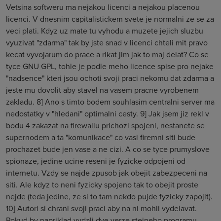
Vetsina softweru ma nejakou licenci a nejakou placenou
licenci. V dnesnim capitalistickem svete je normalni ze se za
veci plati. Kdyz uz mate tu vyhodu a muzete jejich sluzbu
vyuzivat "zdarma" tak by jste snad v licenci chteli mit pravo
kecat vyvojarum do prace a rikat jim jak to maj delat? Co se
tyce GNU GPL, tohle je podle meho licence spise pro nejake
"nadsence" kteri jsou ochoti svoji praci nekomu dat zdarma a
jeste mu dovolit aby stavel na vasem pracne vyrobenem
zakladu. 8] Ano s timto bodem souhlasim centralni server ma
nedostatky v "hledani" optimalni cesty. 9] Jak jsem jiz rekl v
bodu 4 zakazat na firewallu prichozi spojeni, nestanete se
supernodem a ta "komunikace" co vasi firemni siti bude
prochazet bude jen vase a ne cizi. A co se tyce prumyslove
spionaze, jedine ucine reseni je fyzicke odpojeni od
internetu. Vzdy se najde zpusob jak obejit zabezpeceni na
siti. Ale kdyz to neni fyzicky spojeno tak to obejit proste
nejde (teda jedine, ze si to tam nekdo pujde fyzicky zapojit).
10] Autori si chrani svoji praci aby na ni mohli vydelavat.
Pokud by napriklad vydali dve verze stejneho programu.