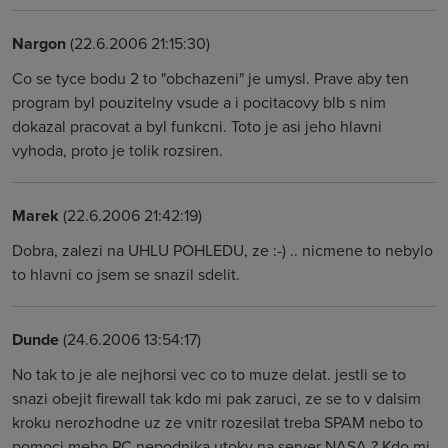
Nargon
(22.6.2006 21:15:30)
Co se tyce bodu 2 to "obchazeni" je umysl. Prave aby ten
program byl pouzitelny vsude a i pocitacovy blb s nim
dokazal pracovat a byl funkcni. Toto je asi jeho hlavni
vyhoda, proto je tolik rozsiren.
Marek
(22.6.2006 21:42:19)
Dobra, zalezi na UHLU POHLEDU, ze :-) .. nicmene to nebylo
to hlavni co jsem se snazil sdelit.
Dunde
(24.6.2006 13:54:17)
No tak to je ale nejhorsi vec co to muze delat. jestli se to
snazi obejit firewall tak kdo mi pak zaruci, ze se to v dalsim
kroku nerozhodne uz ze vnitr rozesilat treba SPAM nebo to
pomoci meho PC nepodnika utoky na server NASA ? Kdo mi