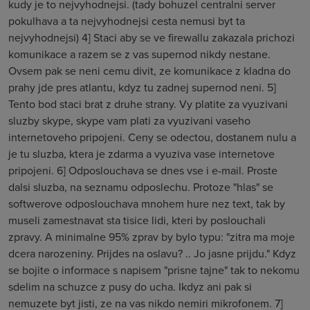
kudy je to nejvyhodnejsi. (tady bohuzel centralni server
pokulhava a ta nejvyhodnejsi cesta nemusi byt ta
nejvyhodnejsi) 4] Staci aby se ve firewallu zakazala prichozi
komunikace a razem se z vas supernod nikdy nestane.
Ovsem pak se neni cemu divit, ze komunikace z kladna do
prahy jde pres atlantu, kdyz tu zadnej supernod neni. 5]
Tento bod staci brat z druhe strany. Vy platite za vyuzivani
sluzby skype, skype vam plati za vyuzivani vaseho
internetoveho pripojeni. Ceny se odectou, dostanem nulu a
je tu sluzba, ktera je zdarma a vyuziva vase internetove
pripojeni. 6] Odposlouchava se dnes vse i e-mail. Proste
dalsi sluzba, na seznamu odposlechu. Protoze "hlas" se
softwerove odposlouchava mnohem hure nez text, tak by
museli zamestnavat sta tisice lidi, kteri by poslouchali
zpravy. A minimalne 95% zprav by bylo typu: "zitra ma moje
dcera narozeniny. Prijdes na oslavu? .. Jo jasne prijdu." Kdyz
se bojite o informace s napisem "prisne tajne" tak to nekomu
sdelim na schuzce z pusy do ucha. Ikdyz ani pak si
nemuzete byt jisti, ze na vas nikdo nemiri mikrofonem. 7]