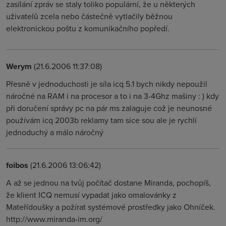
zasílání zpráv se staly toliko populární, že u některých
uživatelů zcela nebo částečně vytlačily běžnou
elektronickou poštu z komunikačního popředí.
Werym
(21.6.2006 11:37:08)
Přesně v jednoduchosti je síla icq 5.1 bych nikdy nepoužil
náročné na RAM i na procesor a to i na 3-4Ghz mašiny : ) kdy
při doručení správy pc na pár ms zalaguje což je neunosné
používám icq 2003b reklamy tam sice sou ale je rychlí
jednoduchý a málo náročný
foibos
(21.6.2006 13:06:42)
A až se jednou na tvůj počítač dostane Miranda, pochopíš,
že klient ICQ nemusí vypadat jako omalovánky z
Mateřídoušky a požírat systémové prostředky jako Ohníček.
http://www.miranda-im.org/