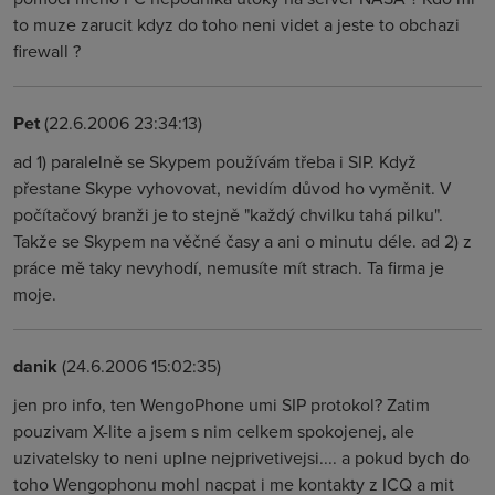
to muze zarucit kdyz do toho neni videt a jeste to obchazi
firewall ?
Pet
(22.6.2006 23:34:13)
ad 1) paralelně se Skypem používám třeba i SIP. Když
přestane Skype vyhovovat, nevidím důvod ho vyměnit. V
počítačový branži je to stejně "každý chvilku tahá pilku".
Takže se Skypem na věčné časy a ani o minutu déle. ad 2) z
práce mě taky nevyhodí, nemusíte mít strach. Ta firma je
moje.
danik
(24.6.2006 15:02:35)
jen pro info, ten WengoPhone umi SIP protokol? Zatim
pouzivam X-lite a jsem s nim celkem spokojenej, ale
uzivatelsky to neni uplne nejprivetivejsi.... a pokud bych do
toho Wengophonu mohl nacpat i me kontakty z ICQ a mit