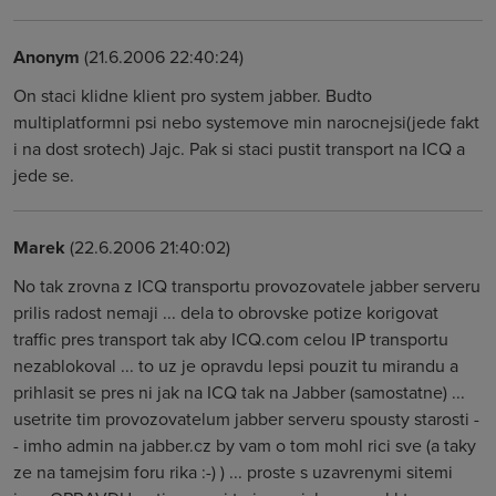
Anonym
(21.6.2006 22:40:24)
On staci klidne klient pro system jabber. Budto
multiplatformni psi nebo systemove min narocnejsi(jede fakt
i na dost srotech) Jajc. Pak si staci pustit transport na ICQ a
jede se.
Marek
(22.6.2006 21:40:02)
No tak zrovna z ICQ transportu provozovatele jabber serveru
prilis radost nemaji ... dela to obrovske potize korigovat
traffic pres transport tak aby ICQ.com celou IP transportu
nezablokoval ... to uz je opravdu lepsi pouzit tu mirandu a
prihlasit se pres ni jak na ICQ tak na Jabber (samostatne) ...
usetrite tim provozovatelum jabber serveru spousty starosti -
- imho admin na jabber.cz by vam o tom mohl rici sve (a taky
ze na tamejsim foru rika :-) ) ... proste s uzavrenymi sitemi