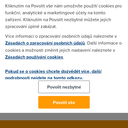
Kliknutím na Povolit vše nám umožníte použití cookies pro
Spousta zmen se udala v Telecomu :) od 1.7 si s Eurotelem
funkční, analytické a marketingové účely na tomto
budou rikat Telefónica O2 a mimojine podrazili
zařízení. Kliknutím na Povolit nezbytné můžete jejich
HomeStandard coz sem nevedel pac papirovou postu
zpracování úplně zakázat.
nedostavam a pak nove zase jde pouzivat HomeMINI pro
ADSL coz jeste pred mesicem neslo :)
Více informací o zpracování osobních údajů naleznete v
Zásadách o zpracování osobních údajů
. Další informace o
cookies a možnosti změnit jejich nastavení naleznete v
Zásadách používání cookies
.
Heady
(21.6.2006 17:38:30)
Ohledne zmen CP, je zde napsana hromada threadu.. btw..
Pokud se o cookies chcete dozvědět více, další
nazev je Telefonica O2 Czech republic ;-)
podrobnosti najdete na tomto odkazu.
Povolit nezbytné
Smajlflt
(21.6.2006 18:38:45)
sem si v euforii rozcileni nevsiml nekoho dalsiho :D
Povolit vše