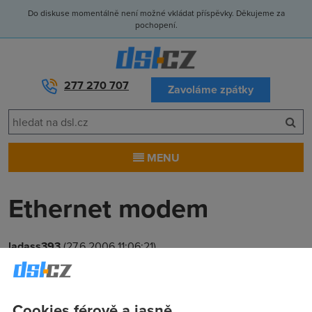
Do diskuse momentálně není možné vkládat příspěvky. Děkujeme za
pochopení.
277 270 707
Zavoláme zpátky
MENU
Ethernet modem
ladass393
(27.6.2006 11:06:21)
prodame modem ADSL ZyXEL 660H Ethernet
http://www.zyxel.cz/product/model.php?
indexcate=1079416273&indexcate1=1021877946&indexF cena
Cookies férově a jasně