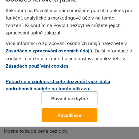
999,- pocitace@hradeknadnisou.com
Kliknutím na Povolit vše nám umožníte použití cookies pro
funkční, analytické a marketingové účely na tomto
zařízení. Kliknutím na Povolit nezbytné můžete jejich
Anonym
(27.6.2006 11:39:20)
zpracování úplně zakázat.
di do prdele s tou reklamou
Více informací o zpracování osobních údajů naleznete v
Zásadách o zpracování osobních údajů
. Další informace o
Anonym
(27.6.2006 12:33:59)
cookies a možnosti změnit jejich nastavení naleznete v
Zásadách používání cookies
.
Aaa, zase ten socialni ubozak
Pokud se o cookies chcete dozvědět více, další
podrobnosti najdete na tomto odkazu.
ladass393
(28.6.2006 12:13:39)
Povolit nezbytné
cena je slusna
Povolit vše
Nargon
(28.6.2006 13:57:43)
Mozna to bude cena bez dph