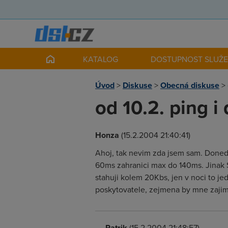
KATALOG
DOSTUPNOST SLUŽ
Úvod
>
Diskuse
>
Obecná diskuse
>
od 10.2. ping i
Honza
(15.2.2004 21:40:41)
Ahoj, tak nevim zda jsem sam. Doneda
60ms zahranici max do 140ms. Jinak 
stahuji kolem 20Kbs, jen v noci to je
poskytovatele, zejmena by mne zaji
Patrik
(15.2.2004 21:48:57)