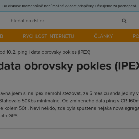
Do diskuse momentálně není možné vkládat příspěvky. Děkujeme za pochopení.
EB
RYCHLOST INTERNETU
ČLÁNKY
P
od 10.2. ping i data obrovsky pokles (IPEX)
 data obrovsky pokles (IPE
vna jsem si na Ipex nemohl stezovat, za 5 mesicu snda jediny v
Stahovalo 50Kbs minimalne. Od zmineneho data ping v CR 160ms 
de kolem 50ti. Nevi nekdo, zda byla spustena nejaka nova agrega
malo GPS.