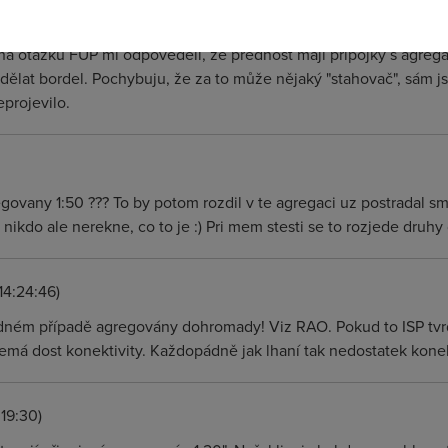
a, připojení 512/128 1:50. Od včerejška se k tomu navíc přidal pa
 na otázku FUP mi odpověděli, že přednost mají přípojky s agreg
dělat bordel. Pochybuju, že za to může nějaký "stahovač", sám 
projevilo.
egovany 1:50 ??? To by potom rozdil v te agregaci uz postradal s
ikdo ale nerekne, co to je :) Pri mem stesti se to rozjede druhy d
14:24:46)
ádném případě agregovány dohromady! Viz RAO. Pokud to ISP tvrd
má dost konektivity. Každopádně jak lhaní tak nedostatek konekti
19:30)