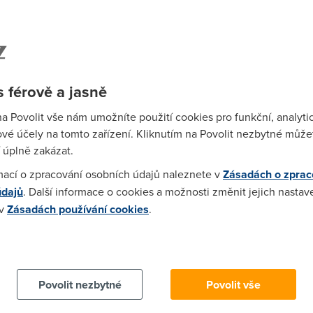
 něvěděl by ste mi vysvětlit co to je ta agregace? 50 uživatelů se 
totou je nás tak max 8 s ADSL, a od počátku února mám stejný děsi
 férově a jasně
.2.04 jsem pocítil při brouzdání, že to nějak nejede. Běžně jse
na Povolit vše nám umožníte použití cookies pro funkční, analyti
vé účely na tomto zařízení. Kliknutím na Povolit nezbytné můžet
 úplně zakázat.
mací o zpracování osobních údajů naleznete v
Zásadách o zprac
mu pohorel pri Enemy Territory CW, mel jsem ping 260 => jista sm
údajů
. Další informace o cookies a možnosti změnit jejich nastav
 ma Ipex, mel pingy 50 ms. Takze je to asi lokalni problem. fil htt
 v
Zásadách používání cookies
.
 cookies chcete dozvědět více, další podrobnosti najdete na t
od PEMACu a porad se mi smeje ze mi to pomaleji nez jemu :-( ac
Povolit nezbytné
Povolit vše