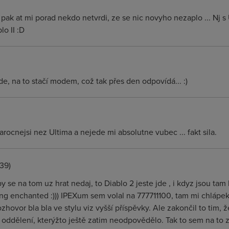
pak at mi porad nekdo netvrdi, ze se nic novyho nezaplo ... Nj s U
lo II :D
jde, na to stačí modem, což tak přes den odpovídá... :)
narocnejsi nez Ultima a nejede mi absolutne vubec ... fakt sila.
:39)
 se na tom uz hrat nedaj, to Diablo 2 jeste jde , i kdyz jsou tam 
g enchanted :))) IPEXum sem volal na 777711100, tam mi chlápek ř
zhovor bla bla ve stylu viz vyšší příspěvky. Ale zakončil to tim, ž
ddělení, kterýžto ještě zatim neodpovědělo. Tak to sem na to z