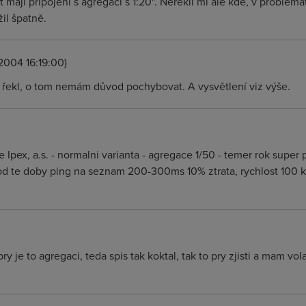
t mají připojení s agregací s 1:20". Neřekli mi ale kde, v probl
il špatně.
2004 16:19:00)
o řekl, o tom nemám důvod pochybovat. A vysvětlení viz výše.
Ipex, a.s. - normalni varianta - agregace 1/50 - temer rok super
d te doby ping na seznam 200-300ms 10% ztrata, rychlost 100 kps
e to agregaci, teda spis tak koktal, tak to pry zjisti a mam vola