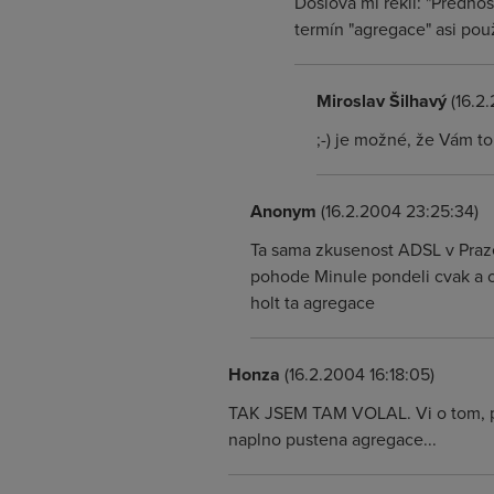
Doslova mi řekli: "Přednos
termín "agregace" asi použ
Miroslav Šilhavý
(16.2.
;-) je možné, že Vám t
Anonym
(16.2.2004 23:25:34)
Ta sama zkusenost ADSL v Praze 
pohode Minule pondeli cvak a o
holt ta agregace
Honza
(16.2.2004 16:18:05)
TAK JSEM TAM VOLAL. Vi o tom, pry j
naplno pustena agregace...