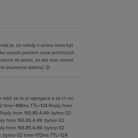
snad je, ze nekdy v unoru mela byt
take vyssim poctem nove prichozich
Nicmene mi prislo, ze ani moc nemel
icne prumerne stahnul :D
 rekli ze to je agregace a ze ct nic
32 time=188ms TTL=124 Reply from
Reply from 193.85.4.49: bytes=32
ly from 193.85.4.49: bytes=32
ly from 193.85.4.49: bytes=32
9: bytes=32 time=172ms TTL=124