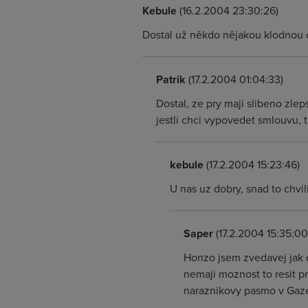
Kebule
(16.2.2004 23:30:26)
Dostal už někdo nějakou klodnou o
Patrik
(17.2.2004 01:04:33)
Dostal, ze pry maji slibeno zleps
jestli chci vypovedet smlouvu, ta
kebule
(17.2.2004 15:23:46)
U nas uz dobry, snad to chvili
Saper
(17.2.2004 15:35:00
Honzo jsem zvedavej jak d
nemaji moznost to resit pr
naraznikovy pasmo v Gaze