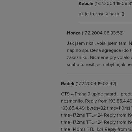
Kebule
(17.2.2004 19:08:31
uz je to zase v hazlu:((
Honza
(17.2.2004 08:33:52)
Jak jsem rikal, volal jsem tam.
naplno spustena agregace (do t
zakazniku. Nicmene pry volalo d
snahu to resit, ac nebyl nijak 
Radek
(17.2.2004 19:02:42)
GTS -- Praha 9 uplne naprd .. predt
nezmenilo. Reply from 193.85.4.4
193.85.4.49: bytes=32 time=110ms
time=172ms TTL=124 Reply from 19
time=172ms TTL=124 Reply from 19
time=140ms TTL=124 Reply from 19