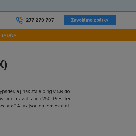
277 270 707
Zavoláme zpátky
ORADNA
X)
ypadek a jinak stale ping v CR do
min. a v zahranici 250. Pres den
ce atd? A jak jsou na tom ostatni