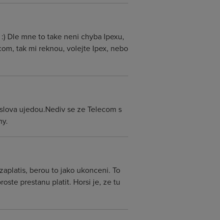
 :) Dle mne to take neni chyba Ipexu,
com, tak mi reknou, volejte Ipex, nebo
a)slova ujedou.Nediv se ze Telecom s
my.
aplatis, berou to jako ukonceni. To
ste prestanu platit. Horsi je, ze tu