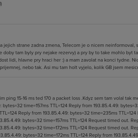
)
 Na jejich strane zadna zmena, Telecom je o nicem neinformoval, 
e doby tam byly pry nejake rezervy) a pry by to take mohlo byt 
ost lidi, hlavne pry hraci her :) a mam zavolat na konci tydne. 
neprijemnej, nebo tak. Asi mu tam holt vyjelo, kolik GB jsem mes
im ping 15-16 ms ted 170 a packet loss .Kdyz sem tam volal tak me
9: bytes=32 time=157ms TTL=124 Reply from 193.85.4.49: bytes=
 TTL=124 Reply from 193.85.4.49: bytes=32 time=235ms TTL=124 
3.85.4.49: bytes=32 time=157ms TTL=124 Request timed out. Rep
3.85.4.49: bytes=32 time=172ms TTL=124 Request timed out. Rep
3.85.4.49: bytes=32 time=172ms TTL=124 Reply from 193.85.4.4