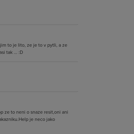
 to je lito, ze je to v pytli, a ze
i tak ... :D
 ze to neni o snaze resit,oni ani
 zakazniku.Help je neco jako