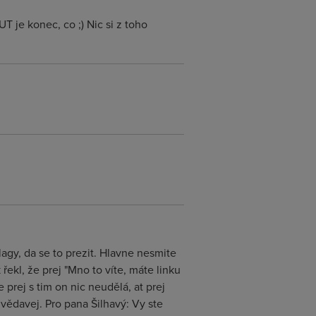
T je konec, co ;) Nic si z toho
lagy, da se to prezit. Hlavne nesmite
ekl, že prej "Mno to víte, máte linku
e prej s tim on nic neudělá, at prej
vědavej. Pro pana Šilhavý: Vy ste