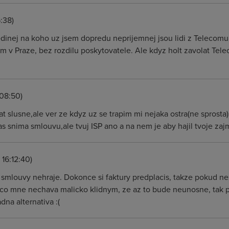
:38)
Jedinej na koho uz jsem dopredu neprijemnej jsou lidi z Telecomu
m v Praze, bez rozdilu poskytovatele. Ale kdyz holt zavolat Tele
:08:50)
t slusne,ale ver ze kdyz uz se trapim mi nejaka ostra(ne sprost
 snima smlouvu,ale tvuj ISP ano a na nem je aby hajil tvoje zaj
 16:12:40)
smlouvy nehraje. Dokonce si faktury predplacis, takze pokud nez
, co mne nechava malicko klidnym, ze az to bude neunosne, tak pro
dna alternativa :(