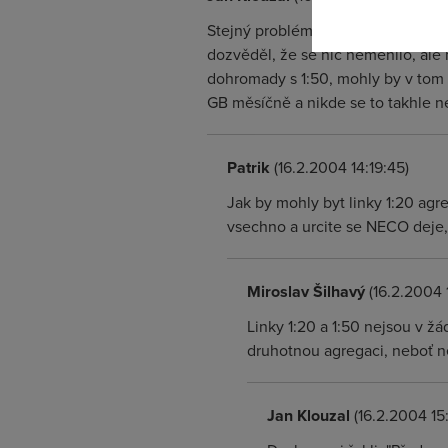
Stejný problém, také od 10.2., Prah
dozvěděl, že se nic neměnilo, ale
dohromady s 1:50, mohly by v tom 
GB měsíčně a nikde se to takhle ne
Patrik
(16.2.2004 14:19:45)
Jak by mohly byt linky 1:20 agr
vsechno a urcite se NECO deje, n
Miroslav Šilhavý
(16.2.2004 
Linky 1:20 a 1:50 nejsou v ž
druhotnou agregaci, neboť ne
Jan Klouzal
(16.2.2004 15: