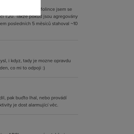
cket loss ~ 5%. Na infolince jsem se
aci 1:20. Takže pokud jsou agregovány
jsem posledních 5 měsíců stahoval ~10
mysl, i kdyz, tady je mozne opravdu
en, co mi to odpoji :)
il, pak buďto lhal, nebo provádí
vity je dost alarmující věc.