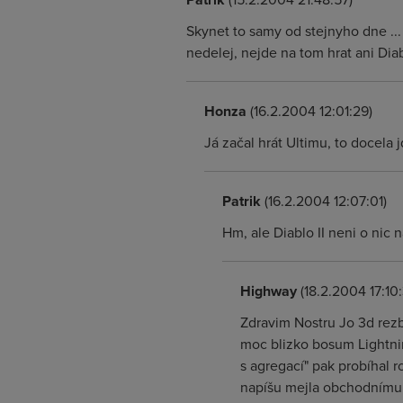
Skynet to samy od stejnyho dne ... 
nedelej, nejde na tom hrat ani Diab
Honza
(16.2.2004 12:01:29)
Já začal hrát Ultimu, to docela 
Patrik
(16.2.2004 12:07:01)
Hm, ale Diablo II neni o nic 
Highway
(18.2.2004 17:10
Zdravim Nostru Jo 3d rezby
moc blizko bosum Lightnin
s agregací" pak probíhal ro
napíšu mejla obchodnímu o