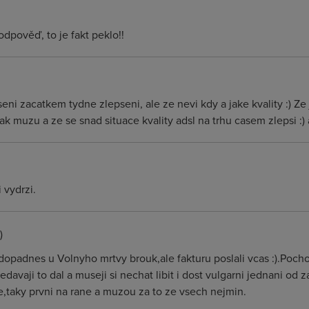
dpověď, to je fakt peklo!!
eni zacatkem tydne zlepseni, ale ze nevi kdy a jake kvality :) Ze jim
k muzu a ze se snad situace kvality adsl na trhu casem zlepsi :) as
 vydrzi.
)
opadnes u Volnyho mrtvy brouk,ale fakturu poslali vcas :).Pochop
edavaji to dal a museji si nechat libit i dost vulgarni jednani od
,taky prvni na rane a muzou za to ze vsech nejmin.