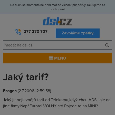
Do diskuse momentálně není možné vkládat příspěvky. Děkujeme za
pochopení.
277 270 707
Zavoláme zpátky
MENU
Jaký tarif?
Fosgen
(2.7.2006 12:59:58)
Jaký je nejlevnější tarif od Telekomu,když chcu ADSL,ale od
jiné firmy.Např.Eurotel,VOLNY atd.Pojede to na MINI?