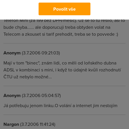
Anonym
(2.7.2006 23:05:00)
Povolit vše
me jede ADSL pres LLU (byvala Nextra) v soubehu s tarifem
Telefon Mini (za 199 bez DPH/mesic). Uz se to tu resilo, asi to
bude chyba...... ale doporucuji treba obtyden volat na
Telecom a zkouset si tarif prehodit, treba se to povvede :)
Anonym
(3.7.2006 09:21:03)
Mají v tom "binec", znám lidi, co měli od loňského dubna
ADSL v kombinaci s mini, i když to údajně kvůli rozhodnutí
ČTU už nebylo možné...
Anonym
(3.7.2006 05:04:57)
Já potřebuju jenom linku.O volání a internet jim nestojím
Nargon
(3.7.2006 11:41:24)