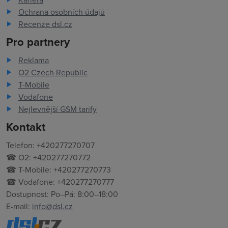
Ochrana osobních údajů
Recenze dsl.cz
Pro partnery
Reklama
O2 Czech Republic
T-Mobile
Vodafone
Nejlevnější GSM tarify
Kontakt
Telefon: +420277270707
☎ O2: +420277270772
☎ T-Mobile: +420277270773
☎ Vodafone: +420277270777
Dostupnost: Po–Pá: 8:00–18:00
E-mail:
info@dsl.cz