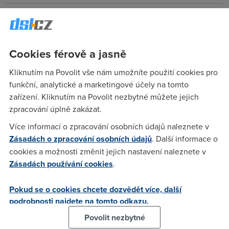
Anonym
(2.7.2006 15:05:09)
1.) Telecom a Eurotel jsou už jedna firma: Telefónica O2
Czech Republic 2.) Ty chceš Volného? To je celkem
Cookies férově a jasně
nešťastné rozhodnutí, budeš platit (a hodně) za nadlimitní
Kliknutím na Povolit vše nám umožníte použití cookies pro
data 3.) musíš mít minimálně Telefon Expres Mini za 356,- Kč
funkční, analytické a marketingové účely na tomto
s DPH (za každý případný hovor zaplatíš příplatek 5,95 Kč s
zařízení. Kliknutím na Povolit nezbytné můžete jejich
DPH)
zpracování úplně zakázat.
Více informací o zpracování osobních údajů naleznete v
Anonym
(2.7.2006 15:14:49)
Zásadách o zpracování osobních údajů
. Další informace o
takový tarif nemají napsaný.mají mini,standart a start
cookies a možnosti změnit jejich nastavení naleznete v
Zásadách používání cookies
.
Anonym
(2.7.2006 15:17:46)
Pokud se o cookies chcete dozvědět více, další
podrobnosti najdete na tomto odkazu.
jo už sem to našel
Povolit nezbytné