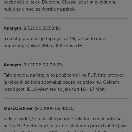
kdyby došlo, tak u Bluetone Classic jsou limity týdenní,
nulují se v noci ze čtvrtka na pátek.
Anonym
(8.7.2006 23:53:16)
a na http protokol je fup dyž tak 1M, tak se to moc
nepozoruje jako z 2M na 128 kbps u IE
Anonym
(9.7.2006 00:03:23)
Taky pravda, na http je to použitelné i ve FUP, http protokol
(a několik dalších) zpomalují pouze na polovinu. Celkem
rozdíl proti IE...Ovšem teď to jelo furt 1,6 - 1,7 Mbit.
Maxi.Cartmen
(9.7.2006 09:48:26)
tady je vydět,že to ta síť v pohodě zvládne a není potřeba
mít tu FUP, nebo když jo tak ne tak tvrdou pro uživatele jako