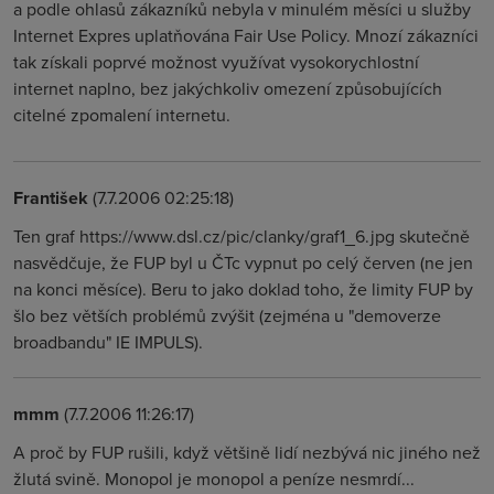
a podle ohlasů zákazníků nebyla v minulém měsíci u služby
Internet Expres uplatňována Fair Use Policy. Mnozí zákazníci
tak získali poprvé možnost využívat vysokorychlostní
internet naplno, bez jakýchkoliv omezení způsobujících
citelné zpomalení internetu.
František
(7.7.2006 02:25:18)
Ten graf https://www.dsl.cz/pic/clanky/graf1_6.jpg skutečně
nasvědčuje, že FUP byl u ČTc vypnut po celý červen (ne jen
na konci měsíce). Beru to jako doklad toho, že limity FUP by
šlo bez větších problémů zvýšit (zejména u "demoverze
broadbandu" IE IMPULS).
mmm
(7.7.2006 11:26:17)
A proč by FUP rušili, když většině lidí nezbývá nic jiného než
žlutá svině. Monopol je monopol a peníze nesmrdí...