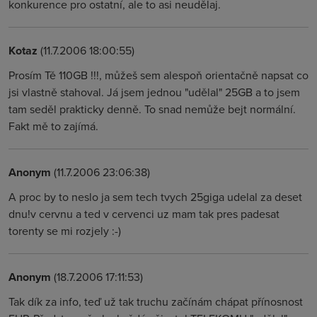
konkurence pro ostatní, ale to asi neudělaj.
Kotaz
(11.7.2006 18:00:55)
Prosím Tě 110GB !!!, můžeš sem alespoň orientačně napsat co
jsi vlastně stahoval. Já jsem jednou "udělal" 25GB a to jsem
tam seděl prakticky denně. To snad nemůže bejt normální.
Fakt mě to zajímá.
Anonym
(11.7.2006 23:06:38)
A proc by to neslo ja sem tech tvych 25giga udelal za deset
dnu!v cervnu a ted v cervenci uz mam tak pres padesat
torenty se mi rozjely :-)
Anonym
(18.7.2006 17:11:53)
Tak dík za info, teď už tak truchu začínám chápat přínosnost