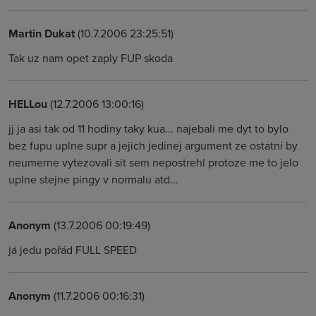
Martin Dukat
(10.7.2006 23:25:51)
Tak uz nam opet zaply FUP skoda
HELLou
(12.7.2006 13:00:16)
jj ja asi tak od 11 hodiny taky kua... najebali me dyt to bylo
bez fupu uplne supr a jejich jedinej argument ze ostatni by
neumerne vytezovali sit sem nepostrehl protoze me to jelo
uplne stejne pingy v normalu atd...
Anonym
(13.7.2006 00:19:49)
já jedu pořád FULL SPEED
Anonym
(11.7.2006 00:16:31)