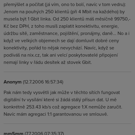
přemýšlet a počítat (já vím, ono to bolí, navíc v tom vedru):
Jenom na pouhých 250 klientů (při 4 Mbit na každého) by
musela být 1 Gbit linka. Od 250 klientů máš měsíčně 99750,-
Kč bez DPH, z toho musíš zaplatit konektivitu, energie,
údržbu sítě, zaměstnance, pojištění, pronájmy, daně... No a i
když ve velkých objemech se dají domluvit dobré ceny
konektivity, pořád to nějak nevychází. Navíc, když se
podíváš na nix.cz, tak ani velcí poskytovatelé připojení
nemají linky v řádu desítek až stovek Gbit.
Anonym
(12.7.2006 16:57:34)
Pak nám tedy vysvětli jak může v těchto sítích fungovat
digitální tv vysílání které si žádá stálý přísun dat. U mě
konkrétně 253.43 kb/s což agregace 1:X nemůže zaručit.
Navíc mám agregaci 1:1 garantovanou ve smlouvě.
mm5mm
(7.7.2006 07:35:37)