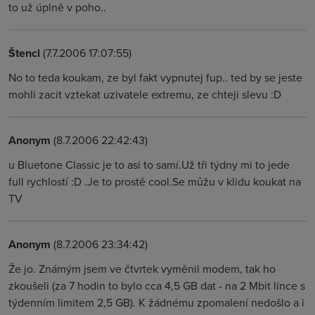
to už úplně v poho..
Štencl
(7.7.2006 17:07:55)
No to teda koukam, ze byl fakt vypnutej fup.. ted by se jeste
mohli zacit vztekat uzivatele extremu, ze chteji slevu :D
Anonym
(8.7.2006 22:42:43)
u Bluetone Classic je to asi to samí.Už tři týdny mi to jede
full rychlostí :D .Je to prostě cool.Se můžu v klidu koukat na
TV
Anonym
(8.7.2006 23:34:42)
Že jo. Známým jsem ve čtvrtek vyměnil modem, tak ho
zkoušeli (za 7 hodin to bylo cca 4,5 GB dat - na 2 Mbit lince s
týdenním limitem 2,5 GB). K žádnému zpomalení nedošlo a i