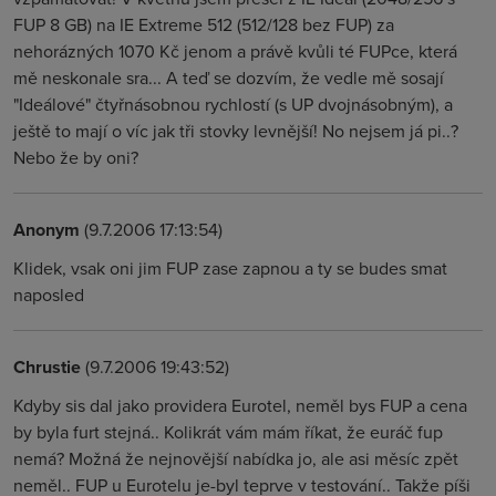
FUP 8 GB) na IE Extreme 512 (512/128 bez FUP) za
nehorázných 1070 Kč jenom a právě kvůli té FUPce, která
mě neskonale sra... A teď se dozvím, že vedle mě sosají
"Ideálové" čtyřnásobnou rychlostí (s UP dvojnásobným), a
ještě to mají o víc jak tři stovky levnější! No nejsem já pi..?
Nebo že by oni?
Anonym
(9.7.2006 17:13:54)
Klidek, vsak oni jim FUP zase zapnou a ty se budes smat
naposled
Chrustie
(9.7.2006 19:43:52)
Kdyby sis dal jako providera Eurotel, neměl bys FUP a cena
by byla furt stejná.. Kolikrát vám mám říkat, že euráč fup
nemá? Možná že nejnovější nabídka jo, ale asi měsíc zpět
neměl.. FUP u Eurotelu je-byl teprve v testování.. Takže píši