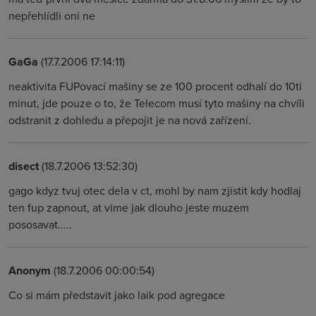
nepřehlídli oni ne
GaGa
(17.7.2006 17:14:11)
neaktivita FUPovací mašiny se ze 100 procent odhalí do 10ti
minut, jde pouze o to, že Telecom musí tyto mašiny na chvíli
odstranit z dohledu a přepojit je na nová zařízení.
disect
(18.7.2006 13:52:30)
gago kdyz tvuj otec dela v ct, mohl by nam zjistit kdy hodlaj
ten fup zapnout, at vime jak dlouho jeste muzem
pososavat.....
Anonym
(18.7.2006 00:00:54)
Co si mám představit jako laik pod agregace