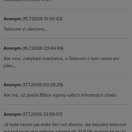
Anonym
(15.7.2006 13:50:42)
Telecom ví všechno...
Anonym
(16.7.2006 23:44:49)
Ale neví, zahýbám manželce, a Telecom o tom nemá ani
páru...
Anonym
(17.7.2006 00:29:29)
Ale má, už posílá BISce výpisy vašich milostných chatů.
Anonym
(17.7.2006 23:59:07)
Já teda nevim jak máte ten net dlouho, ale bejvalej telecom
má teď první dva měsíce zdarma do 31.8.06 myslim že by to