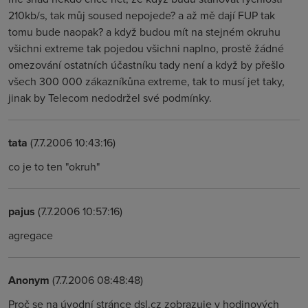
210kb/s, tak můj soused nepojede? a až mě dají FUP tak
tomu bude naopak? a když budou mít na stejném okruhu
všichni extreme tak pojedou všichni naplno, prostě žádné
omezování ostatních účastníku tady není a když by přešlo
všech 300 000 zákazníkůna extreme, tak to musí jet taky,
jinak by Telecom nedodržel své podmínky.
tata
(7.7.2006 10:43:16)
co je to ten "okruh"
pajus
(7.7.2006 10:57:16)
agregace
Anonym
(7.7.2006 08:48:48)
Proč se na úvodní stránce dsl.cz zobrazuje v hodinových