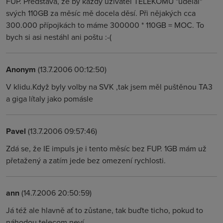
FUP. Představa, že by každý uživatel TELEKOMU "udělal"
svých 110GB za měsíc mě docela děsí. Při nějakých cca
300.000 přípojkách to máme 300000 * 110GB = MOC. To
bych si asi nestáhl ani poštu :-(
Anonym
(13.7.2006 00:12:50)
V klidu.Když byly volby na SVK ,tak jsem měl puštěnou TA3
a giga lítaly jako pomásle
Pavel
(13.7.2006 09:57:46)
Zdá se, že IE impuls je i tento měsíc bez FUP. 1GB mám už
přetažený a zatím jede bez omezení rychlosti.
ann
(14.7.2006 20:50:59)
Já též ale hlavně ať to zůstane, tak buďte ticho, pokud to
náhodou telecom neví...