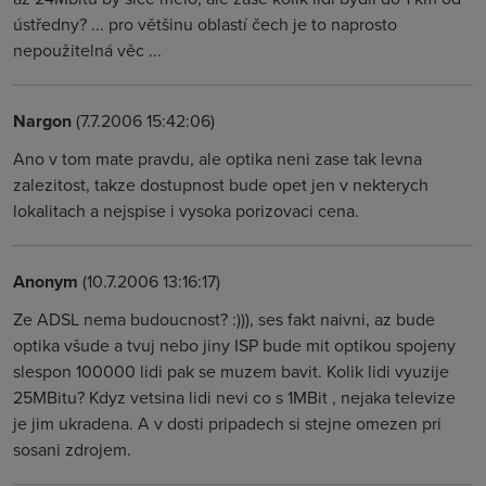
ústředny? ... pro většinu oblastí čech je to naprosto
nepoužitelná věc ...
Nargon
(7.7.2006 15:42:06)
Ano v tom mate pravdu, ale optika neni zase tak levna
zalezitost, takze dostupnost bude opet jen v nekterych
lokalitach a nejspise i vysoka porizovaci cena.
Anonym
(10.7.2006 13:16:17)
Ze ADSL nema budoucnost? :))), ses fakt naivni, az bude
optika všude a tvuj nebo jiny ISP bude mit optikou spojeny
slespon 100000 lidi pak se muzem bavit. Kolik lidi vyuzije
25MBitu? Kdyz vetsina lidi nevi co s 1MBit , nejaka televize
je jim ukradena. A v dosti pripadech si stejne omezen pri
sosani zdrojem.