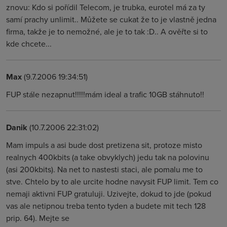
znovu: Kdo si pořídil Telecom, je trubka, eurotel má za ty
samí prachy unlimit.. Můžete se cukat že to je vlastně jedna
firma, takže je to nemožné, ale je to tak :D.. A ověřte si to
kde chcete...
Max
(9.7.2006 19:34:51)
FUP stále nezapnut!!!!!mám ideal a trafic 10GB stáhnuto!!
Danik
(10.7.2006 22:31:02)
Mam impuls a asi bude dost pretizena sit, protoze misto
realnych 400kbits (a take obvyklych) jedu tak na polovinu
(asi 200kbits). Na net to nastesti staci, ale pomalu me to
stve. Chtelo by to ale urcite hodne navysit FUP limit. Tem co
nemaji aktivni FUP gratuluji. Uzivejte, dokud to jde (pokud
vas ale netipnou treba tento tyden a budete mit tech 128
prip. 64). Mejte se