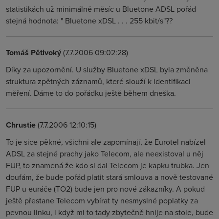
statistikách už minimálně měsíc u Bluetone ADSL pořád
stejná hodnota: " Bluetone xDSL . . . 255 kbit/s"??
Tomáš Pětivoký
(7.7.2006 09:02:28)
Díky za upozornění. U služby Bluetone xDSL byla změněna
struktura zpětných záznamů, které slouží k identifikaci
měření. Dáme to do pořádku ještě během dneška.
Chrustie
(7.7.2006 12:10:15)
To je sice pěkné, všichni ale zapomínají, že Eurotel nabízel
ADSL za stejné prachy jako Telecom, ale neexistoval u něj
FUP, to znamená že kdo si dal Telecom je kapku trubka. Jen
doufám, že bude pořád platit stará smlouva a nově testované
FUP u euráče (TO2) bude jen pro nové zákazníky. A pokud
ještě přestane Telecom vybírat ty nesmyslné poplatky za
pevnou linku, i když mi to tady zbytečně hnije na stole, bude