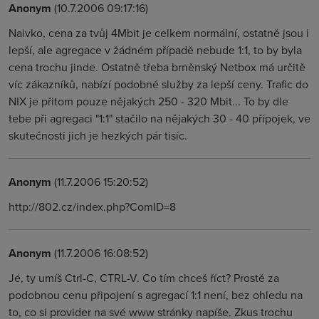
Anonym
(10.7.2006 09:17:16)
Naivko, cena za tvůj 4Mbit je celkem normální, ostatně jsou i
lepší, ale agregace v žádném případě nebude 1:1, to by byla
cena trochu jinde. Ostatně třeba brněnský Netbox má určitě
víc zákazníků, nabízí podobné služby za lepší ceny. Trafic do
NIX je přitom pouze nějakých 250 - 320 Mbit... To by dle
tebe při agregaci "1:1" stačilo na nějakých 30 - 40 přípojek, ve
skutečnosti jich je hezkých pár tisíc.
Anonym
(11.7.2006 15:20:52)
http://802.cz/index.php?ComID=8
Anonym
(11.7.2006 16:08:52)
Jé, ty umíš Ctrl-C, CTRL-V. Co tím chceš říct? Prostě za
podobnou cenu připojení s agregací 1:1 není, bez ohledu na
to, co si provider na své www stránky napíše. Zkus trochu