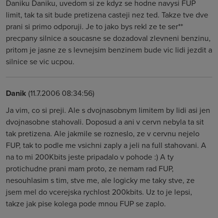
Daniku Daniku, uvedom si ze kdyz se hodne navysi FUP
limit, tak ta sit bude pretizena casteji nez ted. Takze tve dve
prani si primo odporuji. Je to jako bys rekl ze te ser**
precpany silnice a soucasne se dozadoval zlevneni benzinu,
pritom je jasne ze s levnejsim benzinem bude vic lidi jezdit a
silnice se vic ucpou.
Danik
(11.7.2006 08:34:56)
Ja vim, co si preji. Ale s dvojnasobnym limitem by lidi asi jen
dvojnasobne stahovali. Doposud a ani v cervn nebyla ta sit
tak pretizena. Ale jakmile se rozneslo, ze v cervnu nejelo
FUP, tak to podle me vsichni zaply a jeli na full stahovani. A
na to mi 200Kbits jeste pripadalo v pohode :) A ty
protichudne prani mam proto, ze nemam rad FUP,
nesouhlasim s tim, stve me, ale logicky me taky stve, ze
jsem mel do vcerejska rychlost 200kbits. Uz to je lepsi,
takze jak pise kolega pode mnou FUP se zaplo.