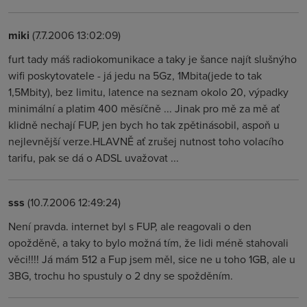
miki
(7.7.2006 13:02:09)
furt tady máš radiokomunikace a taky je šance najít slušnýho
wifi poskytovatele - já jedu na 5Gz, 1Mbita(jede to tak
1,5Mbity), bez limitu, latence na seznam okolo 20, výpadky
minimální a platim 400 měsíčně ... Jinak pro mě za mě ať
klidně nechají FUP, jen bych ho tak zpětinásobil, aspoň u
nejlevnější verze.HLAVNĚ ať zrušej nutnost toho volacího
tarifu, pak se dá o ADSL uvažovat ...
sss
(10.7.2006 12:49:24)
Není pravda. internet byl s FUP, ale reagovali o den
opožděně, a taky to bylo možná tím, že lidi méně stahovali
věci!!!! Já mám 512 a Fup jsem měl, sice ne u toho 1GB, ale u
3BG, trochu ho spustuly o 2 dny se spožděním.