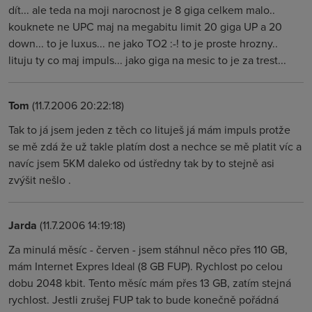
dít... ale teda na moji narocnost je 8 giga celkem malo..
kouknete ne UPC maj na megabitu limit 20 giga UP a 20
down... to je luxus... ne jako TO2 :-! to je proste hrozny..
lituju ty co maj impuls... jako giga na mesic to je za trest...
Tom
(11.7.2006 20:22:18)
Tak to já jsem jeden z těch co lituješ já mám impuls protže
se mě zdá že už takle platím dost a nechce se mě platit víc a
navíc jsem 5KM daleko od ústředny tak by to stejně asi
zvýšit nešlo .
Jarda
(11.7.2006 14:19:18)
Za minulá měsíc - červen - jsem stáhnul něco přes 110 GB,
mám Internet Expres Ideal (8 GB FUP). Rychlost po celou
dobu 2048 kbit. Tento měsíc mám přes 13 GB, zatím stejná
rychlost. Jestli zrušej FUP tak to bude konečně pořádná