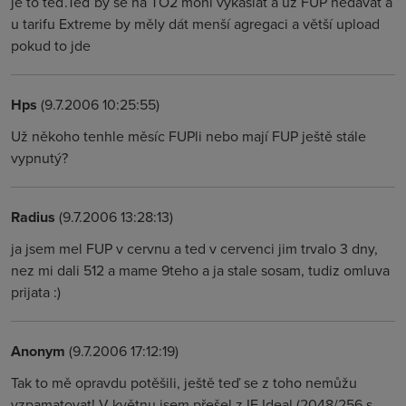
je to teď.Teď by se na TO2 mohl vykašlat a už FUP nedávat a
u tarifu Extreme by měly dát menší agregaci a větší upload
pokud to jde
Hps
(9.7.2006 10:25:55)
Už někoho tenhle měsíc FUPli nebo mají FUP ještě stále
vypnutý?
Radius
(9.7.2006 13:28:13)
ja jsem mel FUP v cervnu a ted v cervenci jim trvalo 3 dny,
nez mi dali 512 a mame 9teho a ja stale sosam, tudiz omluva
prijata :)
Anonym
(9.7.2006 17:12:19)
Tak to mě opravdu potěšili, ještě teď se z toho nemůžu
vzpamatovat! V květnu jsem přešel z IE Ideal (2048/256 s