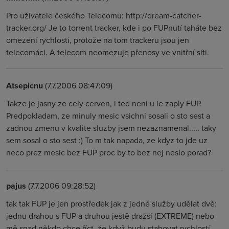
Pro uživatele českého Telecomu: http://dream-catcher-
tracker.org/ Je to torrent tracker, kde i po FUPnutí taháte bez
omezení rychlosti, protože na tom trackeru jsou jen
telecomáci. A telecom neomezuje přenosy ve vnitřní síti.
Atsepicnu
(7.7.2006 08:47:09)
Takze je jasny ze cely cerven, i ted neni u ie zaply FUP.
Predpokladam, ze minuly mesic vsichni sosali o sto sest a
zadnou zmenu v kvalite sluzby jsem nezaznamenal..... taky
sem sosal o sto sest :) To m tak napada, ze kdyz to jde uz
neco prez mesic bez FUP proc by to bez nej neslo porad?
pajus
(7.7.2006 09:28:52)
tak tak FUP je jen prostředek jak z jedné služby udělat dvě:
jednu drahou s FUP a druhou ještě dražší (EXTREME) nebo
mě snad někdo chce říct, že když budu stahovat rychlostí