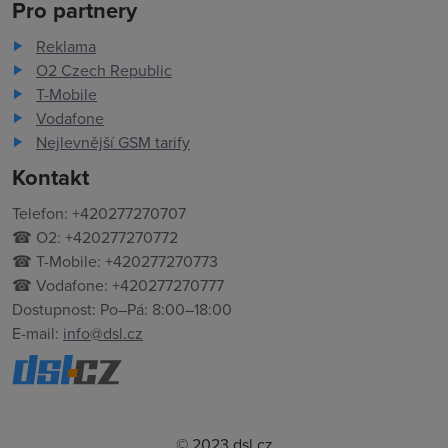
Pro partnery
Reklama
O2 Czech Republic
T-Mobile
Vodafone
Nejlevnější GSM tarify
Kontakt
Telefon: +420277270707
☎ O2: +420277270772
☎ T-Mobile: +420277270773
☎ Vodafone: +420277270777
Dostupnost: Po–Pá: 8:00–18:00
E-mail:
info@dsl.cz
© 2023 dsl.cz