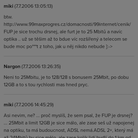
miki
(7.7.2006 13:05:13)
btw.
http://www.99maxprogres.cz/domacnosti/99internet/cenik/
FUP je sice trochu drsnej, ale furt je to 25 Mbitů a navíc
optika .. už se těšim až to bdue víc rozšířený a telecom se
bude moc po***t z toho, jak u něj nikdo nebude ]:->
Nargon
(7.7.2006 13:26:35)
Neni to 25Mbitu, je to 128/128 s bonusem 25Mbit, po dobu
12GB a to s tou rychlosti mas hned pryc.
miki
(7.7.2006 14:45:29)
Asi nevim, ne? ... proč myslíš, že sem psal, že FUP je drsnej?
... 25Mbit a limit 12GB je sice málo, ale zase seš už napojenej
na optiku, ta má budoucnost, ADSL nemá.ADSL 2+, který má
až 24Mbitů by sice mělo, ale zase kolik lidí bydlí do 1 km od