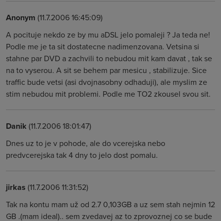
Anonym
(11.7.2006 16:45:09)
A pocituje nekdo ze by mu aDSL jelo pomaleji ? Ja teda ne!
Podle me je ta sit dostatecne nadimenzovana. Vetsina si
stahne par DVD a zachvili to nebudou mit kam davat , tak se
na to vyserou. A sit se behem par mesicu , stabilizuje. Sice
traffic bude vetsi (asi dvojnasobny odhaduji), ale myslim ze
stim nebudou mit problemi. Podle me TO2 zkousel svou sit.
Danik
(11.7.2006 18:01:47)
Dnes uz to je v pohode, ale do vcerejska nebo
predvcerejska tak 4 dny to jelo dost pomalu.
jirkas
(11.7.2006 11:31:52)
Tak na kontu mam už od 2.7 0,103GB a uz sem stah nejmin 12
GB .(mam ideal).. sem zvedavej az to zprovoznej co se bude