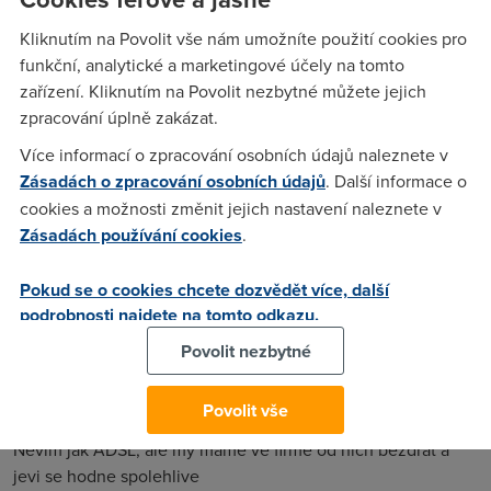
se da. Nechci nejlevnejsi pripojeni, ale chci pokud mozno
nejkvalitnejsi. Par korun rozdilu fakt nehraje roli a uz vubec
Kliknutím na Povolit vše nám umožníte použití cookies pro
ne nemerena data. Na Pemac jsem ruzne cetl vcelku jen
funkční, analytické a marketingové účely na tomto
kladne reference a navic se i specificky odlisuji od ostatnich.
zařízení. Kliknutím na Povolit nezbytné můžete jejich
Pokud mi tedy pujde jen o kvalitu, je to dobra volba ? Muj
zpracování úplně zakázat.
zakladni predpoklad (clenstvi v NIX) splnuji. Preprodejce
Více informací o zpracování osobních údajů naleznete v
konektivity GTS, ci nekoho jineho totiz nechci
Zásadách o zpracování osobních údajů
. Další informace o
cookies a možnosti změnit jejich nastavení naleznete v
Zásadách používání cookies
.
Saper
(17.2.2004 15:20:04)
Kdybych mohl bez nebezpeci zmenit ISP sel bych do
Pokud se o cookies chcete dozvědět více, další
Pemacu,nepatri sice mezi nejlevnejsi,ale v TUTO chvili se
podrobnosti najdete na tomto odkazu.
radi k tem spolehlivejsim.
Povolit nezbytné
Povolit vše
Anonym
(17.2.2004 21:48:34)
Nevim jak ADSL, ale my mame ve firme od nich bezdrat a
jevi se hodne spolehlive