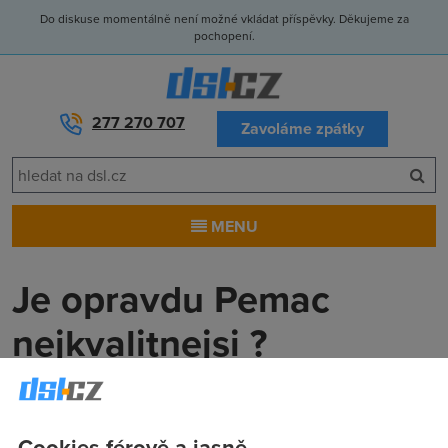
Do diskuse momentálně není možné vkládat příspěvky. Děkujeme za
pochopení.
277 270 707
Zavoláme zpátky
MENU
Je opravdu Pemac
nejkvalitnejsi ?
Jindra
(17.2.2004 13:23:08)
Zvazuji porizeni ADSL pripojeni a procitam tedy diskuze kde
Cookies férově a jasně