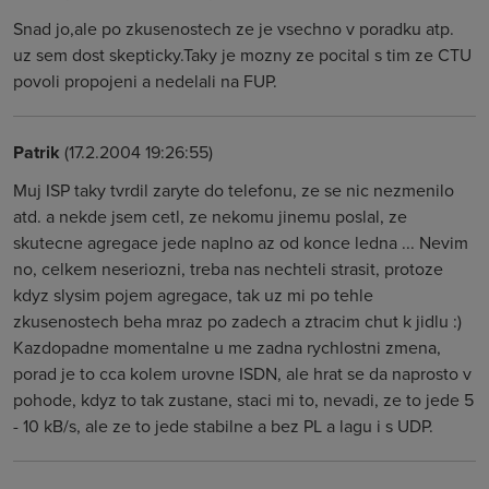
Snad jo,ale po zkusenostech ze je vsechno v poradku atp.
uz sem dost skepticky.Taky je mozny ze pocital s tim ze CTU
povoli propojeni a nedelali na FUP.
Patrik
(17.2.2004 19:26:55)
Muj ISP taky tvrdil zaryte do telefonu, ze se nic nezmenilo
atd. a nekde jsem cetl, ze nekomu jinemu poslal, ze
skutecne agregace jede naplno az od konce ledna ... Nevim
no, celkem neseriozni, treba nas nechteli strasit, protoze
kdyz slysim pojem agregace, tak uz mi po tehle
zkusenostech beha mraz po zadech a ztracim chut k jidlu :)
Kazdopadne momentalne u me zadna rychlostni zmena,
porad je to cca kolem urovne ISDN, ale hrat se da naprosto v
pohode, kdyz to tak zustane, staci mi to, nevadi, ze to jede 5
- 10 kB/s, ale ze to jede stabilne a bez PL a lagu i s UDP.