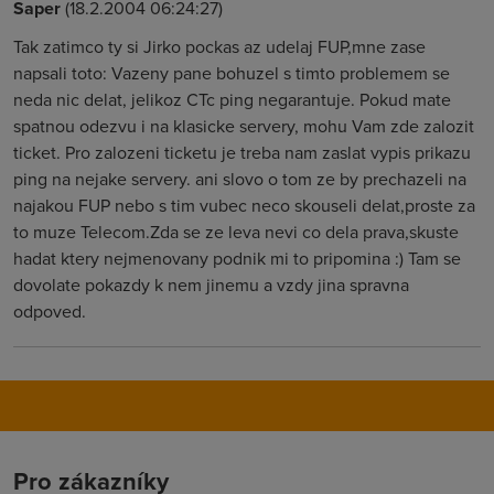
Saper
(18.2.2004 06:24:27)
Tak zatimco ty si Jirko pockas az udelaj FUP,mne zase
napsali toto: Vazeny pane bohuzel s timto problemem se
neda nic delat, jelikoz CTc ping negarantuje. Pokud mate
spatnou odezvu i na klasicke servery, mohu Vam zde zalozit
ticket. Pro zalozeni ticketu je treba nam zaslat vypis prikazu
ping na nejake servery. ani slovo o tom ze by prechazeli na
najakou FUP nebo s tim vubec neco skouseli delat,proste za
to muze Telecom.Zda se ze leva nevi co dela prava,skuste
hadat ktery nejmenovany podnik mi to pripomina :) Tam se
dovolate pokazdy k nem jinemu a vzdy jina spravna
odpoved.
Pro zákazníky