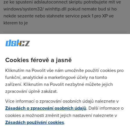
ze ke spusteni adslautoconnect skriptu potrebujete mit ve
windows/system32/ winhttp.dll pokud nemate bud si ho
nekde sezente nebo stahnete service pack 1 pro XP ve
kterem to je
mike
(31.7.2003 17:05:53)
NEXTRA v onom skriptu nezastupuje jmeno poskytovatele,
Cookies férově a jasně
ale je to jmeno kterym mate pojmenovano vytacene VPN (ci
jine)pripojeni pro spojeni s modemem v polozce Network
Kliknutím na Povolit vše nám umožníte použití cookies pro
connections
funkční, analytické a marketingové účely na tomto
zařízení. Kliknutím na Povolit nezbytné můžete jejich
zpracování úplně zakázat.
mike
(1.8.2003 09:57:14)
Více informací o zpracování osobních údajů naleznete v
Vyse uvedeny postup s pouzitim login skriptu v profilu
Zásadách o zpracování osobních údajů
. Další informace o
vlastne vubec nefunguje. (Moje blbost pri testovani).
cookies a možnosti změnit jejich nastavení naleznete v
login.cmd je treba mirne upravit a nakopirovat do slozky
Zásadách používání cookies
.
Startup(Po spuštění) a adslautoconnect.js do c:\ @Echo Off
Call rasdial NEXTRA 524243351 524243351 Call