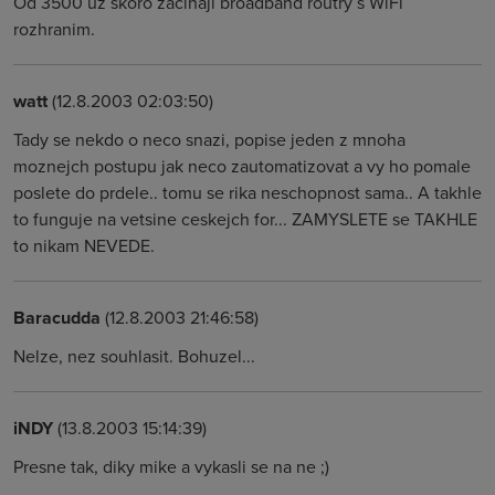
Od 3500 uz skoro zacinaji broadband routry s WiFi
rozhranim.
watt
(12.8.2003 02:03:50)
Tady se nekdo o neco snazi, popise jeden z mnoha
moznejch postupu jak neco zautomatizovat a vy ho pomale
poslete do prdele.. tomu se rika neschopnost sama.. A takhle
to funguje na vetsine ceskejch for... ZAMYSLETE se TAKHLE
to nikam NEVEDE.
Baracudda
(12.8.2003 21:46:58)
Nelze, nez souhlasit. Bohuzel...
iNDY
(13.8.2003 15:14:39)
Presne tak, diky mike a vykasli se na ne ;)