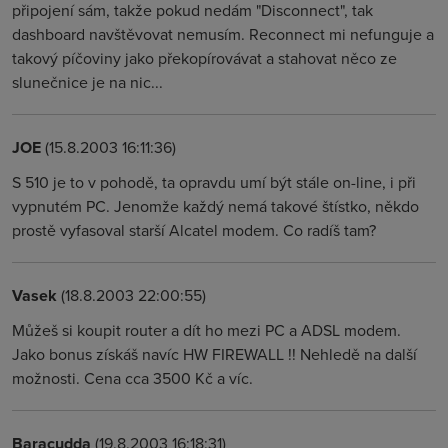
připojení sám, takže pokud nedám "Disconnect", tak
dashboard navštěvovat nemusím. Reconnect mi nefunguje a
takový píčoviny jako překopírovávat a stahovat něco ze
slunečnice je na nic...
JOE
(15.8.2003 16:11:36)
S 510 je to v pohodě, ta opravdu umí být stále on-line, i při
vypnutém PC. Jenomže každý nemá takové štístko, někdo
prostě vyfasoval starší Alcatel modem. Co radíš tam?
Vasek
(18.8.2003 22:00:55)
Můžeš si koupit router a dít ho mezi PC a ADSL modem.
Jako bonus získáš navíc HW FIREWALL !! Nehledě na další
možnosti. Cena cca 3500 Kč a víc.
Baracudda
(19.8.2003 16:18:31)