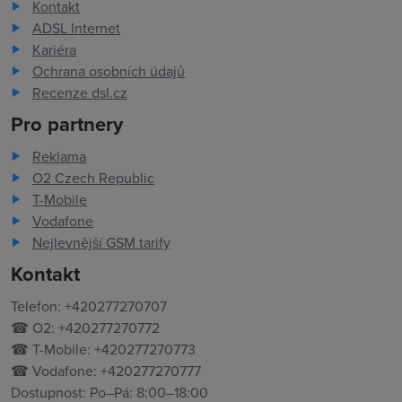
Kontakt
ADSL Internet
Kariéra
Ochrana osobních údajů
Recenze dsl.cz
Pro partnery
Reklama
O2 Czech Republic
T-Mobile
Vodafone
Nejlevnější GSM tarify
Kontakt
Telefon: +420277270707
☎ O2: +420277270772
☎ T-Mobile: +420277270773
☎ Vodafone: +420277270777
Dostupnost: Po–Pá: 8:00–18:00