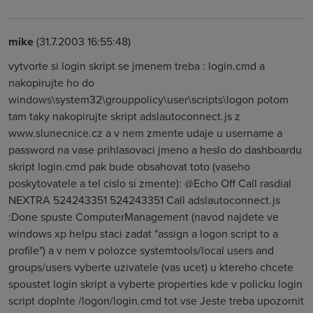
mike
(31.7.2003 16:55:48)
vytvorte si login skript se jmenem treba : login.cmd a
nakopirujte ho do
windows\system32\grouppolicy\user\scripts\logon potom
tam taky nakopirujte skript adslautoconnect.js z
www.slunecnice.cz a v nem zmente udaje u username a
password na vase prihlasovaci jmeno a heslo do dashboardu
skript login.cmd pak bude obsahovat toto (vaseho
poskytovatele a tel cislo si zmente): @Echo Off Call rasdial
NEXTRA 524243351 524243351 Call adslautoconnect.js
:Done spuste ComputerManagement (navod najdete ve
windows xp helpu staci zadat "assign a logon script to a
profile") a v nem v polozce systemtools/local users and
groups/users vyberte uzivatele (vas ucet) u ktereho chcete
spoustet login skript a vyberte properties kde v policku login
script doplnte /logon/login.cmd tot vse Jeste treba upozornit