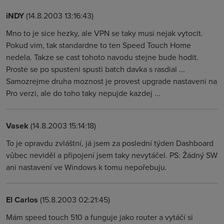
iNDY
(14.8.2003 13:16:43)
Mno to je sice hezky, ale VPN se taky musi nejak vytocit.
Pokud vim, tak standardne to ten Speed Touch Home
nedela. Takze se cast tohoto navodu stejne bude hodit.
Proste se po spusteni spusti batch davka s rasdial ...
Samozrejme druha moznost je provest upgrade nastaveni na
Pro verzi, ale do toho taky nepujde kazdej ...
Vasek
(14.8.2003 15:14:18)
To je opravdu zvláštní, já jsem za poslední týden Dashboard
vůbec neviděl a připojení jsem taky nevytáčel. PS: Žádný SW
ani nastavení ve Windows k tomu nepořebuju.
El Carlos
(15.8.2003 02:21:45)
Mám speed touch 510 a funguje jako router a vytáčí si