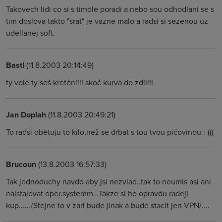
Takovech lidi co si s timdle poradi a nebo sou odhodlani se s
tim doslova takto "srat" je vazne malo a radsi si sezenou uz
udellanej soft.
Bastl
(11.8.2003 20:14:49)
ty vole ty seš kretén!!!! skoč kurva do zdi!!!!
Jan Doplah
(11.8.2003 20:49:21)
To radši obětuju to kilo,než se drbat s tou tvou pičovinou :-(((
Brucoun
(13.8.2003 16:57:33)
Tak jednoduchy navdo aby jsi nezvlad..tak to neumis asi ani
naistalovat oper.systemm...Takze si ho opravdu radeji
kup....../Stejne to v zari bude jinak a bude stacit jen VPN/....