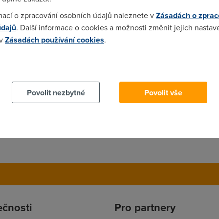
mací o zpracování osobních údajů naleznete v
Zásadách o zprac
údajů
. Další informace o cookies a možnosti změnit jejich nastav
 v
Zásadách používání cookies
.
 cookies chcete dozvědět více, další podrobnosti najdete na t
Povolit nezbytné
Povolit vše
ečnosti
Pro partnery