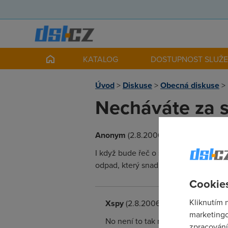
KATALOG
DOSTUPNOST SLUŽ
Úvod
>
Diskuse
>
Obecná diskuse
>
Necháváte za 
Anonym
(2.8.2006 00:00:00)
I když bude řeč o smetí, nebude se to 
odpad, který snad každý z nás někdy v
Cookies
Kliknutím 
Xspy
(2.8.2006 19:18:33)
marketingo
No není to tak nejhorší . Jen škoda 
zpracování