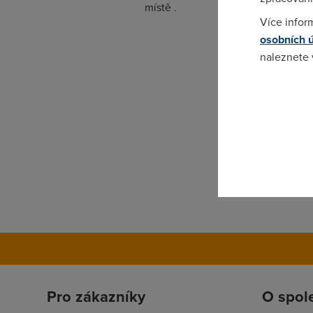
místě .
Více infor
osobních 
naleznete
Pokud se o
odkazu.
Pro zákazníky
O spol