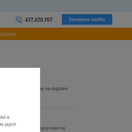
277 270 707
Zavoláme zpátky
ORADNA
Tentokrát se zaměříme na digitální
cké a
e jejich
řejníte to :/ . Ale schýza není na