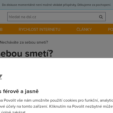
Do diskuse momentálně není možné vkládat příspěvky. Děkujeme za pochopení.
EB
RYCHLOST INTERNETU
ČLÁNKY
P
Necháváte za sebou smetí?
sebou smetí?
týkat recyklace materiálů, resp. klasické otázky „kam s ní(m)?“. 
ytvořil a věnoval ho světu na Internetu.
 férově a jasně
na Povolit vše nám umožníte použití cookies pro funkční, analyti
vé účely na tomto zařízení. Kliknutím na Povolit nezbytné můžet
, že víc lidí navštíví různé diskuze než když něco vytvoříte a zve
 úplně zakázat.