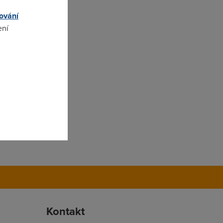
ování
ení
omto
Kontakt