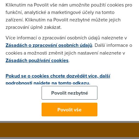
Start. Nabidli mi prechod na nektery z tarifu s pausalem. Ani
Kliknutím na Povolit vše nám umožníte použití cookies pro
jeden mi vsak nevzhovuje a tak chci ADSL zrusit. Chci se
funkční, analytické a marketingové účely na tomto
zeptat, musim davat vypoved, nebo staci kdyz jsem jim
zařízení. Kliknutím na Povolit nezbytné můžete jejich
napsal, ze zadnou z nabizenych variant nechci a od 1.9. uz
zpracování úplně zakázat.
nechci byt jejich zakaznikem. Oni to fikane poslali 1.8. takze
Více informací o zpracování osobních údajů naleznete v
vypoved by bezela od 1.9 a ja bych musel min. jeden mesic
Zásadách o zpracování osobních údajů
. Další informace o
platit pausal..... co myslite?
cookies a možnosti změnit jejich nastavení naleznete v
Zásadách používání cookies
.
Anonym
(3.8.2006 01:24:00)
Pokud se o cookies chcete dozvědět více, další
dle zakona mas pri "vyraznem zhorseni sluzeb" (a to zruseni
podrobnosti najdete na tomto odkazu.
sluzby a nuceni nove sluzby s drazsim pausalem je) moznost
Povolit nezbytné
ukoncit slubu okamzite bez vypovedi...... ale asi bych jim to
pro jistotu napsal
Povolit vše