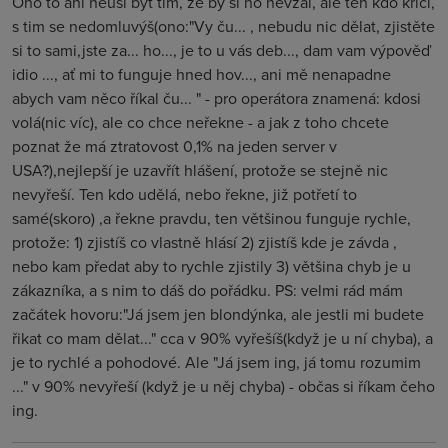
Ono to ani neusí být tim, že by si ho nevzal, ale ten kdo křičí,
s tim se nedomluvýš(ono:"Vy ču... , nebudu nic dělat, zjistěte
si to sami,jste za... ho..., je to u vás deb..., dam vam výpověď
idio ..., ať mi to funguje hned hov..., ani mě nenapadne
abych vam něco říkal ču... " - pro operátora znamená: kdosi
volá(nic víc), ale co chce neřekne - a jak z toho chcete
poznat že má ztratovost 0,1% na jeden server v
USA?),nejlepší je uzavřít hlášení, protože se stejně nic
nevyřeší. Ten kdo udělá, nebo řekne, již potřetí to
samé(skoro) ,a řekne pravdu, ten většinou funguje rychle,
protože: 1) zjistíš co vlastně hlásí 2) zjistíš kde je závda ,
nebo kam předat aby to rychle zjistily 3) většina chyb je u
zákazníka, a s nim to dáš do pořádku. PS: velmi rád mám
začátek hovoru:"Já jsem jen blondýnka, ale jestli mi budete
řikat co mam dělat..." cca v 90% vyřešíš(když je u ní chyba), a
je to rychlé a pohodové. Ale "Já jsem ing, já tomu rozumim
..." v 90% nevyřeší (když je u něj chyba) - občas si říkam čeho
ing.