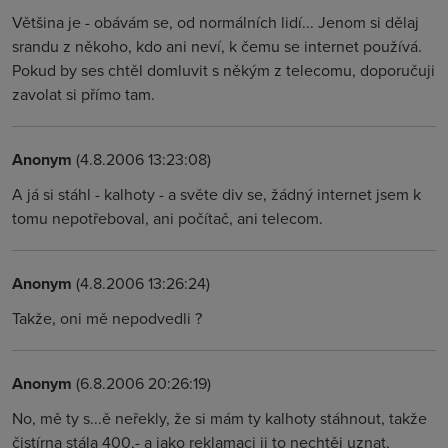
Většina je - obávám se, od normálních lidí... Jenom si dělaj
srandu z někoho, kdo ani neví, k čemu se internet používá.
Pokud by ses chtěl domluvit s někým z telecomu, doporučuji
zavolat si přímo tam.
Anonym
(4.8.2006 13:23:08)
A já si stáhl - kalhoty - a světe div se, žádný internet jsem k
tomu nepotřeboval, ani počítač, ani telecom.
Anonym
(4.8.2006 13:26:24)
Takže, oni mě nepodvedli ?
Anonym
(6.8.2006 20:26:19)
No, mě ty s...ě neřekly, že si mám ty kalhoty stáhnout, takže
čistírna stála 400,- a jako reklamaci ji to nechtěj uznat,