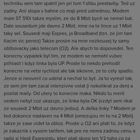
techniku sem tam spatril jen pri tom 1 slibu prestavby. Ted uz
zadny. Ani stopa v bahne co maji pred ustrednou. Modem
mam ST 510i takze myslim, ze do 8 Mbit bych se nemel bat.
Dale sousedum jde davno 2 Mbit, mne na te lince uz 1 Mbit
taky sel. Sousedi maji Expres, ja Broadband (tzn. ze jim tam
tlacim vic penez) Takze prosim na mne nezkousej ty samy
oblbovacky jako telecom (O2). Ale abych to dopovedel. Ten
konecny vypadek byl tim, ze modem se nemohl vubec
prihlasit i kdyz linka byla UP. Proste to nekdo prehodil
konecne na vetsi rychlost ale tak sikovne, ze to cely spadlo.
Jenze si neoveril co udelal a nechal to byt. Ja to vyresil tak,
ze sem jim tam zacal intenzivne volat (i nekolikrat za den) a
posilat maily. Od utery to konecne maka. Nikdo tu merit
vedeni nebyl coz ukazuje, ze linka byla OK (vzdyt sem rikal
ze sousedi 2 Mbit uz davno jedou). A delka linky ? Modem je
ted dokonce nastaven na 4 Mbit (omezujou mi to na 2 Mbit)
takze je zase videt ta obloz. Proste u O2 ani plati to, ze kdyz
je zakaznik s vyssim tarifem, tak pro ne nema zadnou cenu a
radsi si hledi Expresistu, kteri plati skoro jen 1/2 toho co za