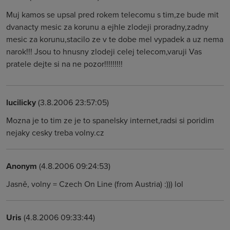
Muj kamos se upsal pred rokem telecomu s tim,ze bude mit
dvanacty mesic za korunu a ejhle zlodeji proradny,zadny
mesic za korunu,stacilo ze v te dobe mel vypadek a uz nema
narok!!! Jsou to hnusny zlodeji celej telecom,varuji Vas
pratele dejte si na ne pozor!!!!!!!!!
lucilicky
(3.8.2006 23:57:05)
Mozna je to tim ze je to spanelsky internet,radsi si poridim
nejaky cesky treba volny.cz
Anonym
(4.8.2006 09:24:53)
Jasně, volny = Czech On Line (from Austria) :))) lol
Uris
(4.8.2006 09:33:44)