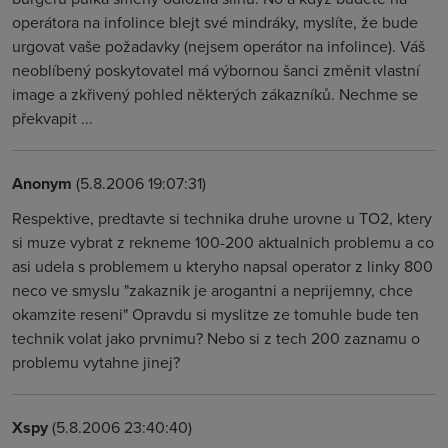
operátora na infolince blejt své mindráky, myslíte, že bude
urgovat vaše požadavky (nejsem operátor na infolince). Váš
neoblíbený poskytovatel má výbornou šanci změnit vlastní
image a zkřivený pohled některých zákazníků. Nechme se
překvapit ...
Anonym
(5.8.2006 19:07:31)
Respektive, predtavte si technika druhe urovne u TO2, ktery
si muze vybrat z rekneme 100-200 aktualnich problemu a co
asi udela s problemem u kteryho napsal operator z linky 800
neco ve smyslu "zakaznik je arogantni a neprijemny, chce
okamzite reseni" Opravdu si myslitze ze tomuhle bude ten
technik volat jako prvnimu? Nebo si z tech 200 zaznamu o
problemu vytahne jinej?
Xspy
(5.8.2006 23:40:40)