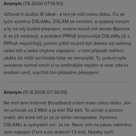
Anonym
(7.8.2006 07:19:50)
Učtoval ti službu IE Ideal - a ten jsi měl celou dobu. Co se
tyče vyměny DSLAMu, DSLAM se nemění, a vystavý novým
a ty na něj budeš přepojen, ovšem musíš mít annex B(annex
A se již nestavý), a protokol PPPoE (nejnovější DSLAMy již s
PPPoA nepočítají), potom ještě mužeš být daleko od ustřeny,
nebo mít u sebe chybne zapojení - v tom případě měření
ukáže že nižší rychlost(a tobe se nenavýší). Tj. pokud vyše
uvedene nemaš nech si to změnit(ale nejdriv si over zda to
modem umí), urychlíš tim připadne přepojení.
Anonym
(10.8.2006 07:36:05)
Ne mel sem Internet Broadband a tem mam celou dobu. Jen
mi uctovali za 2 Mbit a ja mel 512 kbit. To uznali a penize
vratili, ale kolik lidi je ze je tohle nenapadne. Vymenu
DSLAMu si vymysleli oni. Ja ne. Navic vim na jakou ustrednu
sem napojen (1 km a po dratech 1,5 km). Nejaky ruch