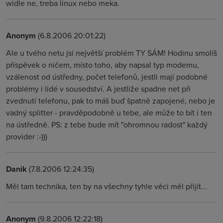
widle ne, treba linux nebo meka.
Anonym
(6.8.2006 20:01:22)
Ale u tvého netu jsi největší problém TY SÁM! Hodinu smolíš
příspěvek o ničem, místo toho, aby napsal typ modemu,
vzálenost od ústředny, počet telefonů, jestli mají podobné
problémy i lidé v sousedství. A jestliže spadne net při
zvednutí telefonu, pak to máš buď špatně zapojené, nebo je
vadný splitter - pravděpodobně u tebe, ale může to bít i ten
na ústředně. PS: z tebe bude mít "ohromnou radost" každý
provider :-)))
Danik
(7.8.2006 12:24:35)
Měl tam technika, ten by na všechny tyhle věci měl přijít...
Anonym
(9.8.2006 12:22:18)