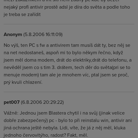
nejaký profi antivir prostě adsl je díra do světa a podle toho
je treba se zařídit
Anonym
(5.8.2006 16:11:09)
No výš, ten PC s fw a antivirem tam musíš dát ty, bez něj se
na net nedostaneš, aspoň mi to bylo někym řečno, když
jsem měl doma modem, drát do elektriky,drát do telefonu, a
nevěděl jsem co s tim 3. drátem, tech děr do světa(pri se to
menuje modem) tam ale je mnohem víc, ptal jsem se proč,
prý kvuli chlazení.
pet007
(6.8.2006 20:29:22)
Vážně: Jednou jsem Blastera chytil i na svůj (jinak velice
dobře zabezpečený) pc - bylo to při reinstalu win, antivir ani
jiná ochrana ještě nebyla. Lidi, víte, že já z něj měl, kluka
jednoho červovitýho, radost? Fakt, měl.