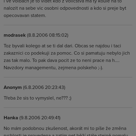
i ve volbach je to videt kdo z volicstva ma ty koule na to
nalozit na sebe vic osobni odpovednosti a kdo si preje byt
opecovavan statem.
modrasek
(8.8.2006 08:15:02)
Toz byvali kolego at se ti dal dari. Obcas se najdou i taci
zakaznici co podekuji za pomoc. Co si pamatuju nebylo jich
zas tak malo. To pak dava pocit ze to neni prace na h....
Navzdory managementu, zejmena polskeho ;-).
Anonym
(6.8.2006 20:23:43)
Třeba že sis to vymyslel, ne??? ;)
Hanka
(9.8.2006 20:49:41)
No mám podobnou zkušenost, akorát mi to píše že změna
rychlosti je provedena a zatím net běží stále stejně pomalu