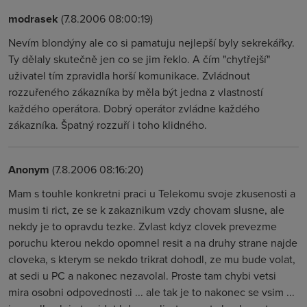
modrasek
(7.8.2006 08:00:19)
Nevím blondýny ale co si pamatuju nejlepší byly sekrekářky.
Ty dělaly skutečně jen co se jim řeklo. A čím "chytřejší"
uživatel tím zpravidla horší komunikace. Zvládnout
rozzuřeného zákazníka by měla být jedna z vlastností
každého operátora. Dobrý operátor zvládne každého
zákazníka. Špatný rozzuří i toho klidného.
Anonym
(7.8.2006 08:16:20)
Mam s touhle konkretni praci u Telekomu svoje zkusenosti a
musim ti rict, ze se k zakaznikum vzdy chovam slusne, ale
nekdy je to opravdu tezke. Zvlast kdyz clovek prevezme
poruchu kterou nekdo opomnel resit a na druhy strane najde
cloveka, s kterym se nekdo trikrat dohodl, ze mu bude volat,
at sedi u PC a nakonec nezavolal. Proste tam chybi vetsi
mira osobni odpovednosti ... ale tak je to nakonec se vsim ...