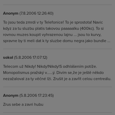
Anonym
(7.8.2006 12:26:40)
To jsou teda zmrdi v ty Telefonice! To je sprostota! Navic
kdyz za tu sluzbu platis takovou paaaaalku (400kc). To si
rovnou muzes koupit vyhrazenou lajnu ... jsou to kurvy,
spravne by ti meli dat k ty sluzbe domu negra jako bundle ...
sokol
(5.8.2006 17:07:12)
Telecom už Nikdy! Nikdy!Nikdy!S odhlášením potíže.
Monopolismus pražský v......ý. Divím se,že je ještě někdo
nezažaloval za ty věčné lži. Zrušit je a zavřít celou centreálu.
Anonym
(5.8.2006 17:23:45)
Zrus sebe a zavri hubu