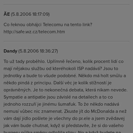
ÄE
(5.8.2006 18:17:09)
Co řeknou obhájci Telecomu na tento link?
http://safe.wz.cz/telecom.htm
Dandy
(5.8.2006 18:36:27)
To už tady proběhlo. Upřímně řečeno, kolik procent lidí co
mají nějakou službu od kteréhokoli ISP nadává? Jsou to
jednotky a bude to všude podobné. Někdo má holt smůlu a
někdo pindá z principu. Další věc je kolik stížností je
oprávněných. Je to nekonečná debata, která nikam nevede.
Sympatie a antipatie jsou závislé na detailech a to co
jednoho rozzuří je jinému šumafuk. To že někdo nadává
nemusí vůbec nic znamenat. Zkuste jít do McDonalda a než
vám dají jídlo pošlete je všechny do pr.ele a jsem zvědavej
jak vám bude chutnat, když si představíte, že si do vašeho
burgeru půlka směny odložila slinu. No a když budete na