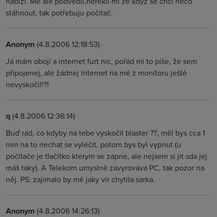
nabízí. Mě ale podvedli,ňeřekli mi že když se chci něco
stáhnout, tak potřebuju počítač.
Anonym
(4.8.2006 12:18:53)
Já mám obojí a internet furt nic, pořád mi to píše, že sem
připojenej, ale žádnej internet na mě z monitoru ještě
nevyskočil!?!
q
(4.8.2006 12:36:14)
Buď rád, co kdyby na tebe vyskočil blaster ??, měl bys cca 1
min na to nechat se vyléčit, potom bys byl vypnut (u
počítače je tlačítko kterym se zapne, ale nejsem si jit sda jej
máš taky). A Telekom umyslně zavyrovává PC, tak pozor na
něj. PS: zajimalo by mě jaky vir chytila sarka.
Anonym
(4.8.2006 14:26:13)