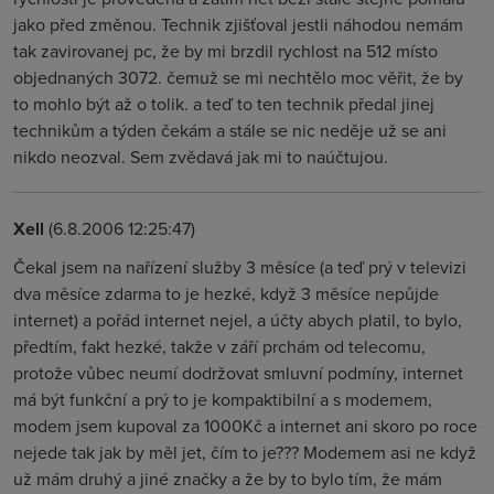
jako před změnou. Technik zjišťoval jestli náhodou nemám
tak zavirovanej pc, že by mi brzdil rychlost na 512 místo
objednaných 3072. čemuž se mi nechtělo moc věřit, že by
to mohlo být až o tolik. a teď to ten technik předal jinej
technikům a týden čekám a stále se nic neděje už se ani
nikdo neozval. Sem zvědavá jak mi to naúčtujou.
Xell
(6.8.2006 12:25:47)
Čekal jsem na nařízení služby 3 měsíce (a teď prý v televizi
dva měsíce zdarma to je hezké, když 3 měsíce nepůjde
internet) a pořád internet nejel, a účty abych platil, to bylo,
předtím, fakt hezké, takže v září prchám od telecomu,
protože vůbec neumí dodržovat smluvní podmíny, internet
má být funkční a prý to je kompaktibilní a s modemem,
modem jsem kupoval za 1000Kč a internet ani skoro po roce
nejede tak jak by měl jet, čím to je??? Modemem asi ne když
už mám druhý a jiné značky a že by to bylo tím, že mám