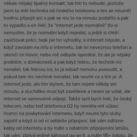
někde nějaký špatný kontakt, tak tím to nebude, protože
jsem tu měl technika od českého telekomu a ten se neuměl
hodinu připojit ani a pak se mu to na minutu podařilo a pak
to vypadlo a on řekl, že "internet jede normálně" (to si
nemyslím, že je normální když nejede), a ještě si chtěl
zaúčtovat práci, taqk jse ho vyhodily, a internet nejede, a
když zavolám na info o internetu, tak mi neveznou telefon a
ukončí mi hovor, nebo mě odbyde operátor, že asi je nějaký
problém, v domácnosti a pak když řeknu, že technik nic
nenašel, tak řeknou no, to já odsaď nemohu posoudit, a
pokud tam nic nechnik nenašel, tak nevím co s tím je. A
internet jede, ale tím stylem, že tam nejste někdy ani
minutu, a sluchátko musí být zavěšené a nesmí se volat, ale
internet se samovolně odpojí. Takže spíš bych řekl, že český
telecom, nebo teď telefonica 02 by neměla mít vůbec
licenci na poskytování internetu, když neumí tyto sluby
zajistit a když si od ní odlásíte připojení, tak vám odřízne
kably od internetu a by máte s ostatními připojeními smůlu,
tak vám, zbývá jedině šáhnout po wi-fi, a máte 95= jistotu, že