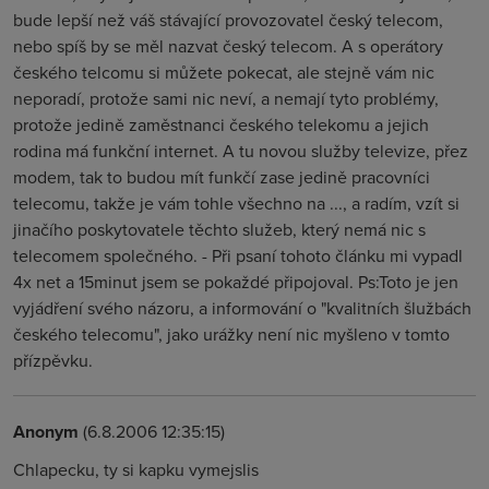
bude lepší než váš stávající provozovatel český telecom,
nebo spíš by se měl nazvat český telecom. A s operátory
českého telcomu si můžete pokecat, ale stejně vám nic
neporadí, protože sami nic neví, a nemají tyto problémy,
protože jedině zaměstnanci českého telekomu a jejich
rodina má funkční internet. A tu novou služby televize, přez
modem, tak to budou mít funkčí zase jedině pracovníci
telecomu, takže je vám tohle všechno na ..., a radím, vzít si
jinačího poskytovatele těchto služeb, který nemá nic s
telecomem společného. - Při psaní tohoto článku mi vypadl
4x net a 15minut jsem se pokaždé připojoval. Ps:Toto je jen
vyjádření svého názoru, a informování o "kvalitních šlužbách
českého telecomu", jako urážky není nic myšleno v tomto
přízpěvku.
Anonym
(6.8.2006 12:35:15)
Chlapecku, ty si kapku vymejslis