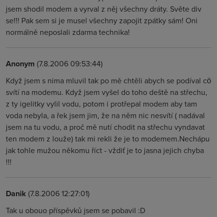
jsem shodil modem a vyrval z něj všechny dráty. Světe div
se!!! Pak sem si je musel všechny zapojit zpátky sám! Oni
normálně neposlali zdarma technika!
Anonym
(7.8.2006 09:53:44)
Když jsem s nima mluvil tak po mě chtěli abych se podíval cö
svítí na modemu. Když jsem vyšel do toho deště na střechu,
z ty igelitky vylil vodu, potom i protřepal modem aby tam
voda nebyla, a řek jsem jim, že na něm nic nesvítí ( nadával
jsem na tu vodu, a proč mě nutí chodit na střechu vyndavat
ten modem z louže) tak mi rekli že je to modemem.Nechápu
jak tohle mužou někomu říct - vždiť je to jasna jejich chyba
!!!
Danik
(7.8.2006 12:27:01)
Tak u obouo příspěvků jsem se pobavil :D