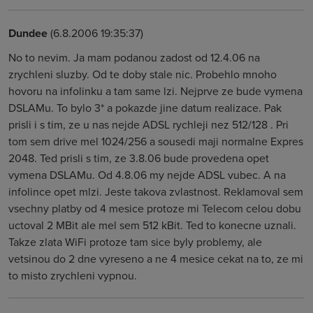
Dundee
(6.8.2006 19:35:37)
No to nevim. Ja mam podanou zadost od 12.4.06 na
zrychleni sluzby. Od te doby stale nic. Probehlo mnoho
hovoru na infolinku a tam same lzi. Nejprve ze bude vymena
DSLAMu. To bylo 3* a pokazde jine datum realizace. Pak
prisli i s tim, ze u nas nejde ADSL rychleji nez 512/128 . Pri
tom sem drive mel 1024/256 a sousedi maji normalne Expres
2048. Ted prisli s tim, ze 3.8.06 bude provedena opet
vymena DSLAMu. Od 4.8.06 my nejde ADSL vubec. A na
infolince opet mlzi. Jeste takova zvlastnost. Reklamoval sem
vsechny platby od 4 mesice protoze mi Telecom celou dobu
uctoval 2 MBit ale mel sem 512 kBit. Ted to konecne uznali.
Takze zlata WiFi protoze tam sice byly problemy, ale
vetsinou do 2 dne vyreseno a ne 4 mesice cekat na to, ze mi
to misto zrychleni vypnou.