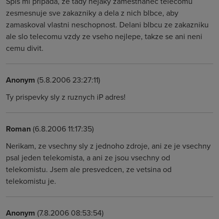
Spis mi pripada, ze tady nejaky zamestnanec telecomu
zesmesnuje sve zakazniky a dela z nich blbce, aby
zamaskoval vlastni neschopnost. Delani blbcu ze zakazniku
ale slo telecomu vzdy ze vseho nejlepe, takze se ani neni
cemu divit.
Anonym
(5.8.2006 23:27:11)
Ty prispevky sly z ruznych iP adres!
Roman
(6.8.2006 11:17:35)
Nerikam, ze vsechny sly z jednoho zdroje, ani ze je vsechny
psal jeden telekomista, a ani ze jsou vsechny od
telekomistu. Jsem ale presvedcen, ze vetsina od
telekomistu je.
Anonym
(7.8.2006 08:53:54)