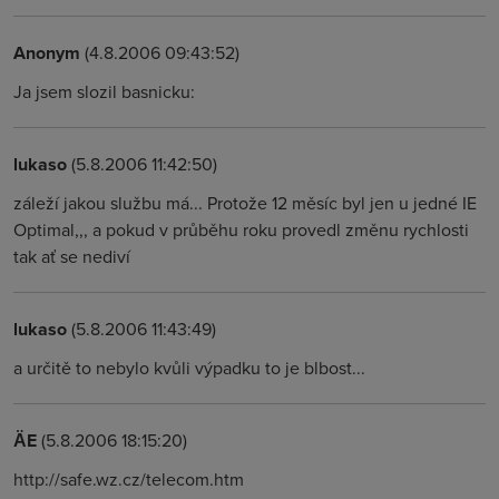
Anonym
(4.8.2006 09:43:52)
Ja jsem slozil basnicku:
lukaso
(5.8.2006 11:42:50)
záleží jakou službu má... Protože 12 měsíc byl jen u jedné IE
Optimal,,, a pokud v průběhu roku provedl změnu rychlosti
tak ať se nediví
lukaso
(5.8.2006 11:43:49)
a určitě to nebylo kvůli výpadku to je blbost...
ÄE
(5.8.2006 18:15:20)
http://safe.wz.cz/telecom.htm