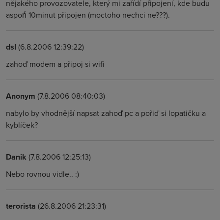
nějakého provozovatele, který mi zařídí připojení, kde budu
aspoń 10minut připojen (moctoho nechci ne???).
dsl
(6.8.2006 12:39:22)
zahoď modem a připoj si wifi
Anonym
(7.8.2006 08:40:03)
nabylo by vhodnější napsat zahoď pc a pořiď si lopatičku a
kyblíček?
Danik
(7.8.2006 12:25:13)
Nebo rovnou vidle.. :)
terorista
(26.8.2006 21:23:31)