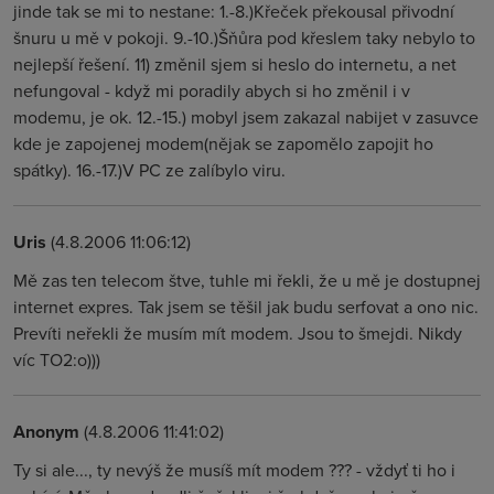
jinde tak se mi to nestane: 1.-8.)Křeček překousal přivodní
šnuru u mě v pokoji. 9.-10.)Šňůra pod křeslem taky nebylo to
nejlepší řešení. 11) změnil sjem si heslo do internetu, a net
nefungoval - když mi poradily abych si ho změnil i v
modemu, je ok. 12.-15.) mobyl jsem zakazal nabijet v zasuvce
kde je zapojenej modem(nějak se zapomělo zapojit ho
spátky). 16.-17.)V PC ze zalíbylo viru.
Uris
(4.8.2006 11:06:12)
Mě zas ten telecom štve, tuhle mi řekli, že u mě je dostupnej
internet expres. Tak jsem se těšil jak budu serfovat a ono nic.
Prevíti neřekli že musím mít modem. Jsou to šmejdi. Nikdy
víc TO2:o)))
Anonym
(4.8.2006 11:41:02)
Ty si ale..., ty nevýš že musíš mít modem ??? - vždyť ti ho i