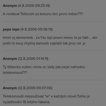
Anonym
(4.8.2006 09:25:14)
A nedával Telecom za korunu ten první měsíc???
pepe lope
(4.8.2006 09:36:13)
hmm nj dementek.. za 1 kc byl prwni mesic to je fakt... ale
jestli to twuj chytrej kamosh zaplatil tak proc ne ;p
Anonym
(12.8.2006 01:14:11)
Ty blbecku vubec nevis oc tady jde,nejsi nahodou
telekomous???
Anonym
(12.8.2006 09:37:00)
Telekomouši nepoužívají "w" v každým slově.Tohle je
vyjadřování 15 letýho fakana.