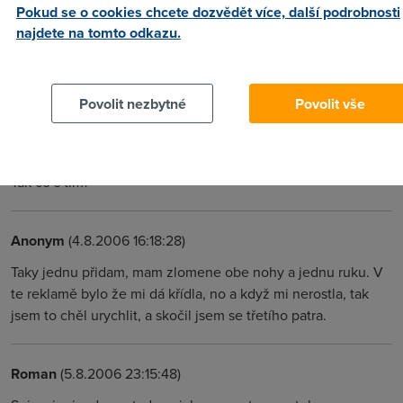
Pokud se o cookies chcete dozvědět více, další podrobnosti
Uris
(4.8.2006 14:48:35)
najdete na tomto odkazu.
Přišel jsem na další klamavou reklamu, sice nemá nic
společnýho s TO2. Ale to nevadí. Koupil jsem si ten tampón
co furt vychvalujou v televizi, že se s tím dá plavat,
Povolit nezbytné
Povolit vše
surfovat,jezdit na kole a další ty věci. Tak jsem to doma pln
očekávání rozbalil, ale vůbec nevím jak to použít. Je to kus
nějakej vaty s balistickou dráhou letu a kus kaničky u toho.
Tak co s tím?
Anonym
(4.8.2006 16:18:28)
Taky jednu přidam, mam zlomene obe nohy a jednu ruku. V
te reklamě bylo že mi dá křídla, no a když mi nerostla, tak
jsem to chěl urychlit, a skočil jsem se třetího patra.
Roman
(5.8.2006 23:15:48)