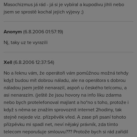
Masochizmus já rád - já si je vybíral a kupodivu jihli nebo
jsem se sprostě kochal jejich výjevy ;)
Anonym
(6.8.2006 01:57:19)
Nj, taky uz te vyrazili
Xell
(6.8.2006 12:37:54)
No a řeknu vám, že operátoři vám pomůžnou možná tehdy
když budou mít dobrou náladu, ale na operátora s dobrou
náladou jsem ještě nenarazil, aspoň u českého telcomu, a
asi nenarazím. (ještě že jsou hovory na info liku zdarma
nebo bych protelefonoval majlant a ho*no s toho, protože i
když s něma se znažím sprovoznit internet 2hodiny, tak
stejně nejede viz. přízpěvěk vřed. A zase při psaní tohoto
přízpěvku mi spadl net, neví nějaký právník, zda tímto
telecom neporušuje smlouvu??? Protože bych si rád zařídil