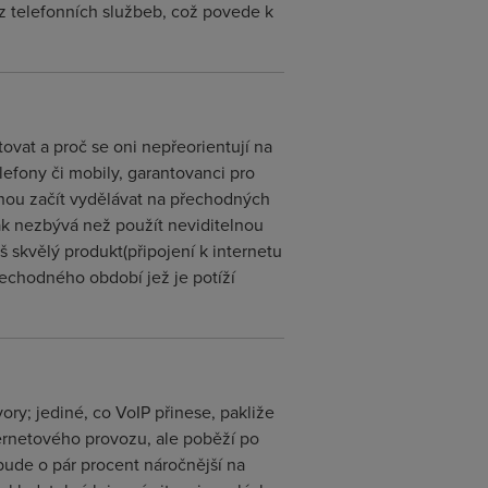
z telefonních službeb, což povede k
ovat a proč se oni nepřeorientují na
lefony či mobily, garantovanci pro
ohou začít vydělávat na přechodných
tak nezbývá než použít neviditelnou
š skvělý produkt(připojení k internetu
řechodného období jež je potíží
ory; jediné, co VoIP přinese, pakliže
ternetového provozu, ale poběží po
e bude o pár procent náročnější na