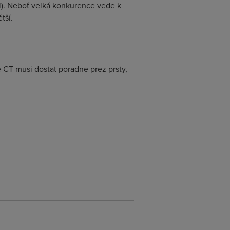
i). Neboť velká konkurence vede k
tší.
 CT musi dostat poradne prez prsty,