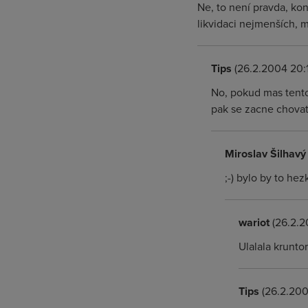
Ne, to není pravda, ko
likvidaci nejmenších, 
Tips
(26.2.2004 20:1
No, pokud mas tento
pak se zacne chovat 
Miroslav Šilhavý
;-) bylo by to he
wariot
(26.2.2
Ulalala krunto
Tips
(26.2.200