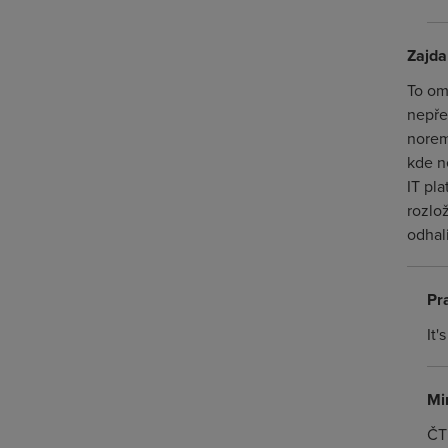
Zajda
To om
nepře
norem
kde n
IT pl
rozlož
odhali
Pr
It'
Mi
ČT