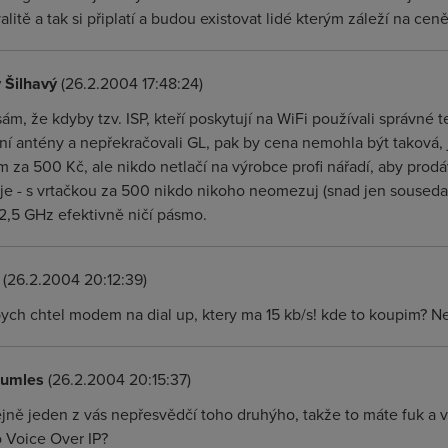
alitě a tak si připlatí a budou existovat lidé kterým záleží na ceně
 Šilhavý
(26.2.2004 17:48:24)
 sám, že kdyby tzv. ISP, kteří poskytují na WiFi používali správné
ní antény a nepřekračovali GL, pak by cena nemohla být taková, ja
m za 500 Kč, ale nikdo netlačí na výrobce profi nářadí, aby prodá
u je - s vrtačkou za 500 nikdo nikoho neomezuj (snad jen souseda,
 2,5 GHz efektivně ničí pásmo.
(26.2.2004 20:12:39)
bych chtel modem na dial up, ktery ma 15 kb/s! kde to koupim? N
umles
(26.2.2004 20:15:37)
ejně jeden z vás nepřesvědčí toho druhýho, takže to máte fuk a v
o Voice Over IP?