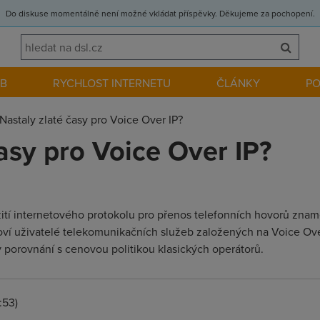
Do diskuse momentálně není možné vkládat příspěvky. Děkujeme za pochopení.
EB
RYCHLOST INTERNETU
ČLÁNKY
P
Nastaly zlaté časy pro Voice Over IP?
asy pro Voice Over IP?
ití internetového protokolu pro přenos telefonních hovorů znam
oví uživatelé telekomunikačních služeb založených na Voice Ove
 porovnání s cenovou politikou klasických operátorů.
:53)