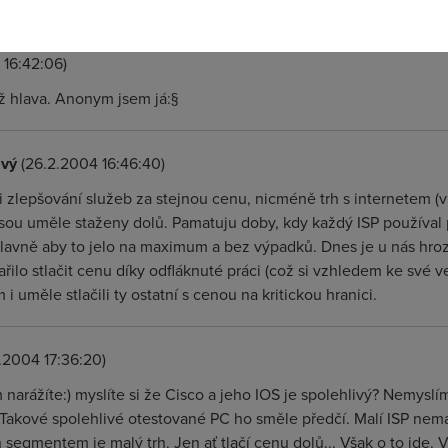
 16:42:06)
ež hlava. Anonym jsem já:§
avý
(26.2.2004 16:46:40)
ti zlepšování služeb za stejnou cenu, nicméně trh s internetem (
jsou uměle staženy dolů. Pamatuju doby, kdy každý ISP používal
lavně aby to jelo na maximum a bez výpadků. Dnes je u nás hrozn
řilo stlačit cenu díky odfláknuté práci (což si vzhledem ke své 
ím i uměle stlačili ty ostatní s cenou na kritickou hranici.
.2004 17:36:20)
 narážíte:) myslíte si že Cisco a jeho IOS je spolehlivý? Nemyslí
 Takové spolehlivé otestované PC ho směle předčí. Malí ISP nem
h segmentem je malý trh. Jen ať tlačí cenu dolů... Však o to jde.