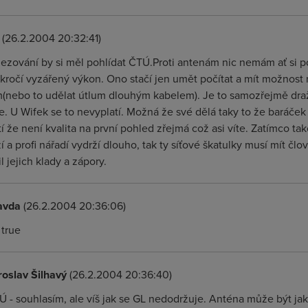
(26.2.2004 20:32:41)
ezování by si měl pohlídat ČTÚ.Proti antenám nic nemám ať si pou
kročí vyzářený výkon. Ono stačí jen umět počítat a mít možnost 
(nebo to udělat útlum dlouhým kabelem). Je to samozřejmě dražší 
e. U Wifek se to nevyplatí. Možná že své dělá taky to že baráček
atí že není kvalita na první pohled zřejmá což asi víte. Zatímco t
í a profi nářadí vydrží dlouho, tak ty síťové škatulky musí mít č
l jejich klady a zápory.
avda
(26.2.2004 20:36:06)
s true
roslav Šilhavý
(26.2.2004 20:36:40)
Ú - souhlasím, ale víš jak se GL nedodržuje. Anténa může být ja