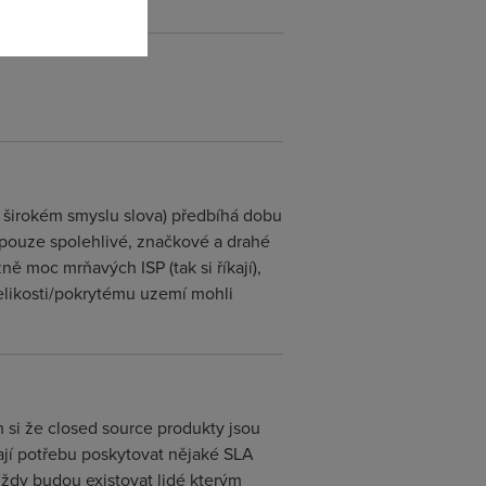
v širokém smyslu slova) předbíhá dobu
 pouze spolehlivé, značkové a drahé
ě moc mrňavých ISP (tak si říkají),
velikosti/pokrytému uzemí mohli
m si že closed source produkty jsou
ají potřebu poskytovat nějaké SLA
 Vždy budou existovat lidé kterým