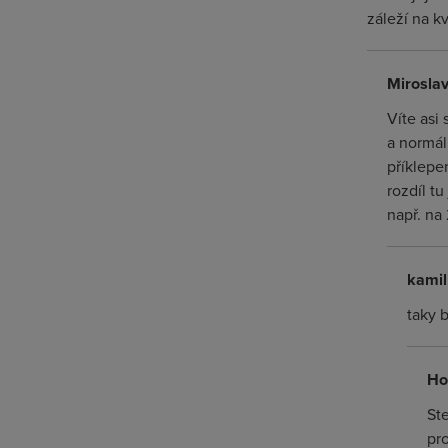
záleží na kv
Miroslav
Víte asi
a normál
příklepe
rozdíl t
např. na
kamil
taky 
Ho
St
pr