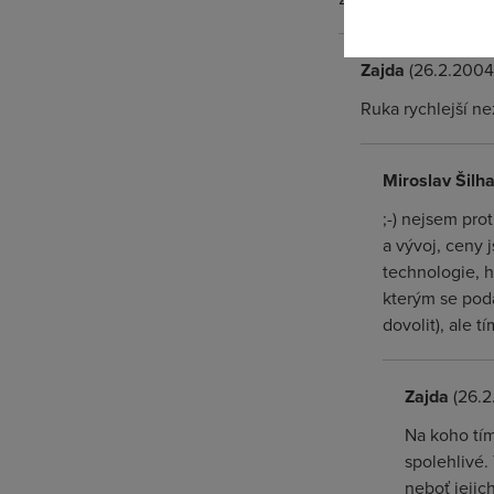
Zajda
(26.2.2004
Ruka rychlejší n
Miroslav Šilh
;-) nejsem pro
a vývoj, ceny 
technologie, h
kterým se poda
dovolit), ale t
Zajda
(26.2
Na koho tím
spolehlivé.
neboť jejic