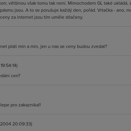
kon; většinou však tomu tak není. Mimochodem GL také ukládá, ab
 pásmu jsou. A to se porušuje každý den, pořád. Vrtačka - ano, m
ceny za internet jsou tím uměle stlačeny.
rnet plati min a min, jen u nas se ceny budou zvedat?
19:54:14)
edání cen?
lepe pro zakaznika!!
.2004 20:09:33)