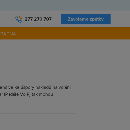
277 270 707
Zavoláme zpátky
ORADNA
ená velké úspory nákladů na volání
r IP (dále VoIP) tak mohou