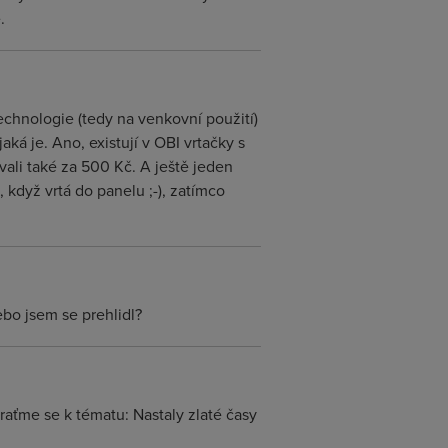
.
 technologie (tedy na venkovní použití)
ká je. Ano, existují v OBI vrtačky s
vali také za 500 Kč. A ještě jeden
 když vrtá do panelu ;-), zatímco
ebo jsem se prehlidl?
raťme se k tématu: Nastaly zlaté časy