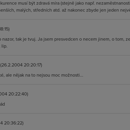
nkurence musí být zdravá míra (stejně jako např. nezaměstnanost
menších, malých, středních atd. až nakonec zbyde jen jeden nejvě
8:15)
 nazor, tak je tvuj. Ja jsem presvedcen o necem jinem, o tom, ze
lip.
(26.2.2004 20:20:17)
zké, ale nějak na to nejsou moc možnosti...
004 20:22:40)
rád
4 20:36:22)