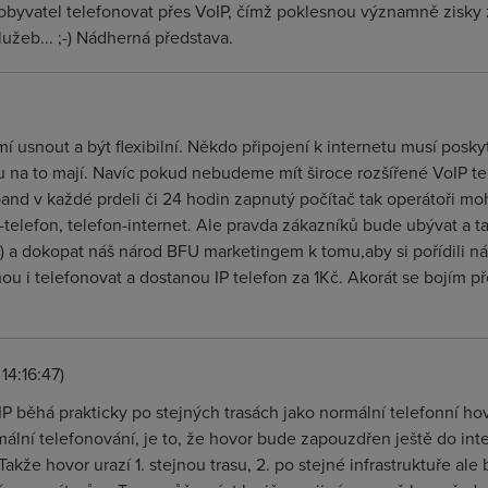
 obyvatel telefonovat přes VoIP, čímž poklesnou významně zisky 
užeb... ;-) Nádherná představa.
 usnout a být flexibilní. Někdo připojení k internetu musí poskyt
ru na to mají. Navíc pokud nebudeme mít široce rozšířené VoIP te
and v každé prdeli či 24 hodin zapnutý počítač tak operátoři m
t-telefon, telefon-internet. Ale pravda zákazníků bude ubývat a 
l:) a dokopat náš národ BFU marketingem k tomu,aby si pořídili ná
ou i telefonovat a dostanou IP telefon za 1Kč. Akorát se bojím p
14:16:47)
P běhá prakticky po stejných trasách jako normální telefonní hov
mální telefonování, je to, že hovor bude zapouzdřen ještě do in
Takže hovor urazí 1. stejnou trasu, 2. po stejné infrastruktuře al