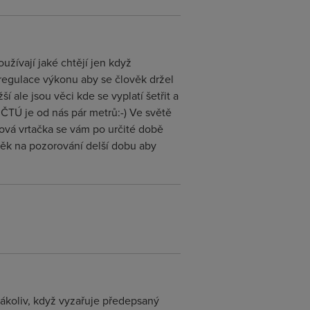
žívají jaké chtějí jen když
regulace výkonu aby se člověk držel
ale jsou věci kde se vyplatí šetřit a
 ČTÚ je od nás pár metrů:-) Ve světě
aková vrtačka se vám po určité době
lověk na pozorování delší dobu aby
kákoliv, když vyzařuje předepsaný