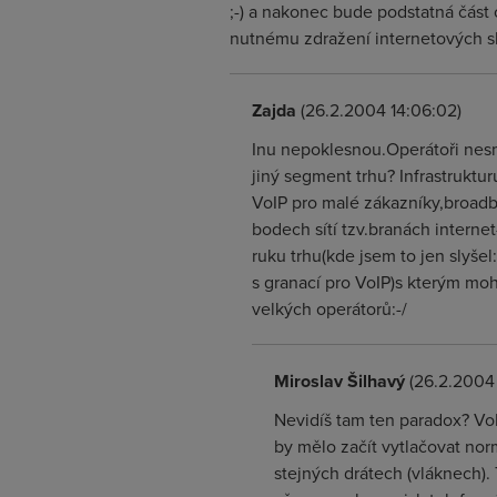
;-) a nakonec bude podstatná část
nutnému zdražení internetových sl
Zajda
(26.2.2004 14:06:02)
Inu nepoklesnou.Operátoři nesmí
jiný segment trhu? Infrastruktu
VoIP pro malé zákazníky,broadb
bodech sítí tzv.branách interne
ruku trhu(kde jsem to jen slyše
s granací pro VoIP)s kterým moh
velkých operátorů:-/
Miroslav Šilhavý
(26.2.2004 
Nevidíš tam ten paradox? VoI
by mělo začít vytlačovat nor
stejných drátech (vláknech). 