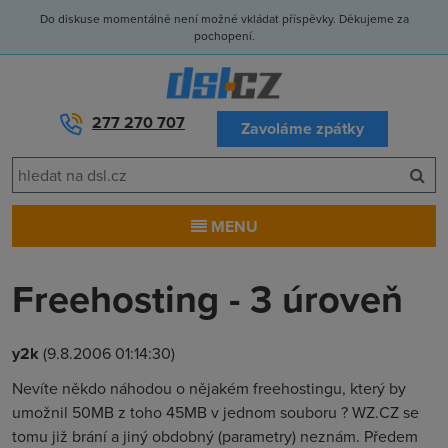
Do diskuse momentálně není možné vkládat příspěvky. Děkujeme za
pochopení.
277 270 707
Zavoláme zpátky
MENU
Freehosting - 3 úroveň
y2k
(9.8.2006 01:14:30)
Nevíte někdo náhodou o nějakém freehostingu, který by
umožnil 50MB z toho 45MB v jednom souboru ? WZ.CZ se
tomu již brání a jiný obdobný (parametry) neznám. Předem