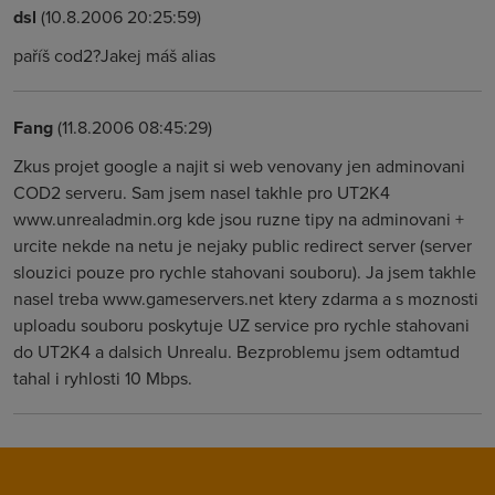
dsl
(10.8.2006 20:25:59)
paříš cod2?Jakej máš alias
Fang
(11.8.2006 08:45:29)
Zkus projet google a najit si web venovany jen adminovani
COD2 serveru. Sam jsem nasel takhle pro UT2K4
www.unrealadmin.org kde jsou ruzne tipy na adminovani +
urcite nekde na netu je nejaky public redirect server (server
slouzici pouze pro rychle stahovani souboru). Ja jsem takhle
nasel treba www.gameservers.net ktery zdarma a s moznosti
uploadu souboru poskytuje UZ service pro rychle stahovani
do UT2K4 a dalsich Unrealu. Bezproblemu jsem odtamtud
tahal i ryhlosti 10 Mbps.