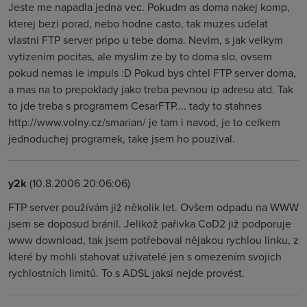
Jeste me napadla jedna vec. Pokudm as doma nakej komp,
kterej bezi porad, nebo hodne casto, tak muzes udelat
vlastni FTP server pripo u tebe doma. Nevim, s jak velkym
vytizenim pocitas, ale myslim ze by to doma slo, ovsem
pokud nemas ie impuls :D Pokud bys chtel FTP server doma,
a mas na to prepoklady jako treba pevnou ip adresu atd. Tak
to jde treba s programem CesarFTP.... tady to stahnes
http://www.volny.cz/smarian/ je tam i navod, je to celkem
jednoduchej programek, take jsem ho pouzival.
y2k
(10.8.2006 20:06:06)
FTP server používám již několik let. Ovšem odpadu na WWW
jsem se doposud bránil. Jelikož pařivka CoD2 již podporuje
www download, tak jsem potřeboval nějakou rychlou linku, z
které by mohli stahovat uživatelé jen s omezením svojich
rychlostních limitů. To s ADSL jaksi nejde provést.