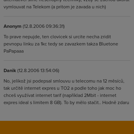
vymlouvat na Telekom (a pritom je zavada u nich)
Anonym
(12.8.2006 09:36:31)
To prave nepujde, ten clovicek si urcite necha zridit
pevnopu linku za 1kc tedy se zavazkem takza Bluetone
PaPapaaa
Danik
(12.8.2006 13:54:06)
No, jelikož jsi podepsal smlouvu u telecomu na 12 měsíců,
tak určitě internet expres u TO2 a podle toho jak moc ho
chceš využívat internet tarif (například 2Mbit - internet
expres ideal s limitem 8 GB). To by mělo stačit.. Hodně zdaru