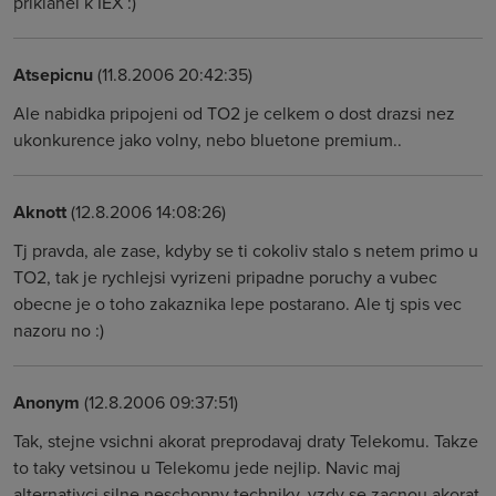
priklanel k IEX :)
Atsepicnu
(11.8.2006 20:42:35)
Ale nabidka pripojeni od TO2 je celkem o dost drazsi nez
ukonkurence jako volny, nebo bluetone premium..
Aknott
(12.8.2006 14:08:26)
Tj pravda, ale zase, kdyby se ti cokoliv stalo s netem primo u
TO2, tak je rychlejsi vyrizeni pripadne poruchy a vubec
obecne je o toho zakaznika lepe postarano. Ale tj spis vec
nazoru no :)
Anonym
(12.8.2006 09:37:51)
Tak, stejne vsichni akorat preprodavaj draty Telekomu. Takze
to taky vetsinou u Telekomu jede nejlip. Navic maj
alternativci silne neschopny techniky, vzdy se zacnou akorat