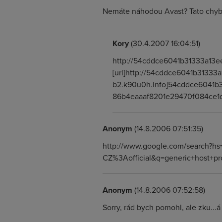
Nemáte náhodou Avast? Tato chyba 
Kory
(30.4.2007 16:04:51)
http://54cddce6041b31333a13
[url]http://54cddce6041b31333
b2.k90u0h.info]54cddce6041b3
86b4eaaaf8201e29470f084ce1
Anonym
(14.8.2006 07:51:35)
http://www.google.com/search?hs=
CZ%3Aofficial&q=generic+host+pr
Anonym
(14.8.2006 07:52:58)
Sorry, rád bych pomohl, ale zku...á