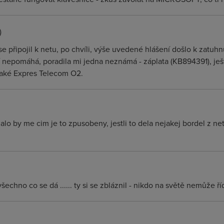
)
se připojil k netu, po chvíli, výše uvedené hlášení došlo k zatuhn
ní nepomáhá, poradila mi jedna neznámá - záplata (KB894391), ješ
 také Expres Telecom O2.
alo by me cim je to zpusobeny, jestli to dela nejakej bordel z net
všechno co se dá ...... ty si se zbláznil - nikdo na světě nemůže ří