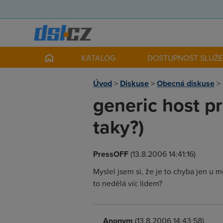
KATALOG
DOSTUPNOST SLUŽ
Úvod
>
Diskuse
>
Obecná diskuse
>
generic host pr
taky?)
PressOFF
(13.8.2006 14:41:16)
Myslel jsem si, že je to chyba jen u
to nedělá víc lidem?
Anonym
(13.8.2006 14:43:58)