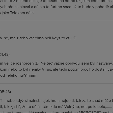
ačlo to z ničeho nic a je to pěkně na ho*no už jsem chtěl přeinst
h přeinstaloval a dělalo to furt no snad už to bude v pohodě ale 
o jako Telekom dělá.
)
ra_se, me z toho vsechno boli kdyz to ctu :D
24:43)
 velice rozhořčen :D. Ne teď vážně opravdu jsem byl naštvaný, al
ekom nebo to byl nějaký Virus, ale teda potom proč ho dostali v
 od Telekomu?? hmm
05:43)
 nebo když si nainstaluješ hru a nejde ti, tak za to snad může t
l, tak zjistíš, že to dělá i těm kdo má Volnýho, net po kabelu,...... 
stane fungovat klávesnice - zkus zavolat na MICROSOFT, co ti n