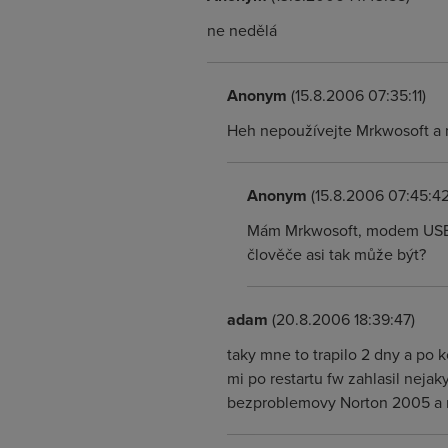
ne nedělá
Anonym
(15.8.2006 07:35:11)
Heh nepoužívejte Mrkwosoft a n
Anonym
(15.8.2006 07:45:42
Mám Mrkwosoft, modem USB (
člověče asi tak může být?
adam
(20.8.2006 18:39:47)
taky mne to trapilo 2 dny a po k
mi po restartu fw zahlasil neja
bezproblemovy Norton 2005 a