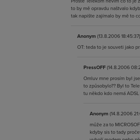
Prostě Telekom nevím co to je z
to by mě opravdu naštvalo kdybyc
tak napište zajímalo by mě to c
Anonym
(13.8.2006 18:45:37
OT: teda to je souveti jako p
PressOFF
(14.8.2006 08:
Omluv mne prosím byl jsem
to způsobylo?? Byl to Tel
tu někdo kdo nemá ADSL
Anonym
(14.8.2006 21:
může za to MICROSOFT -
kdyby sis to tady pročet
vyhoří modem nebo pře