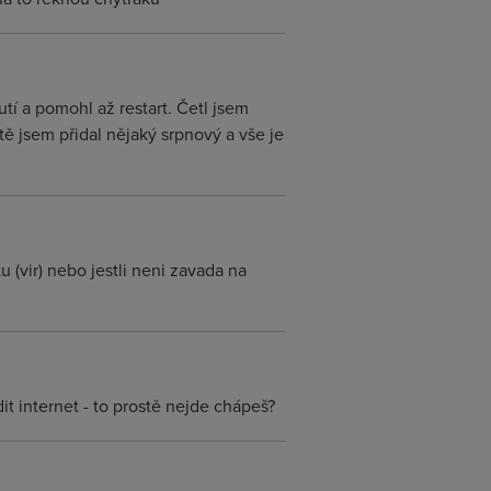
utí a pomohl až restart. Četl jsem
tě jsem přidal nějaký srpnový a vše je
u (vir) nebo jestli neni zavada na
dit internet - to prostě nejde chápeš?