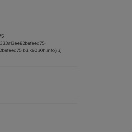
75
31333a13ee82bafeed75-
2bafeed75-b3.k90u0h.info[/u]