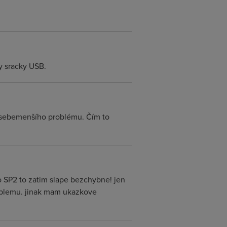
y sracky USB.
 sebemenšího problému. Čím to
ro SP2 to zatim slape bezchybne! jen
problemu. jinak mam ukazkove