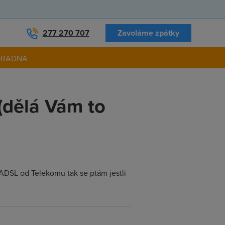
277 270 707
Zavoláme zpátky
ORADNA
 (dělá Vám to
 ADSL od Telekomu tak se ptám jestli