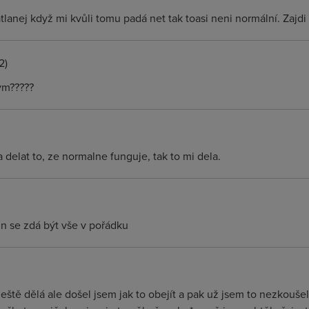
tlanej když mi kvůli tomu padá net tak toasi neni normální. Zajdi
2)
ym?????
 delat to, ze normalne funguje, tak to mi dela.
n se zdá být vše v pořádku
eště dělá ale došel jsem jak to obejít a pak už jsem to nezkouše