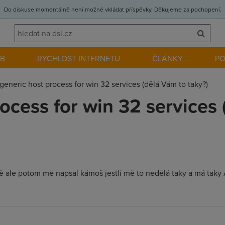
Do diskuse momentálně není možné vkládat příspěvky. Děkujeme za pochopení.
EB
RYCHLOST INTERNETU
ČLÁNKY
P
generic host process for win 32 services (dělá Vám to taky?)
ocess for win 32 services
 mě ale potom mě napsal kámoš jestli mě to nedělá taky a má taky