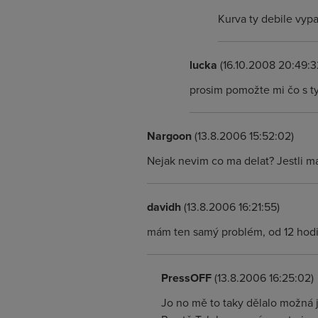
Kurva ty debile vypa
lucka
(16.10.2008 20:49:3
prosim pomožte mi čo s t
Nargoon
(13.8.2006 15:52:02)
Nejak nevim co ma delat? Jestli ma
davidh
(13.8.2006 16:21:55)
mám ten samý problém, od 12 hodi
PressOFF
(13.8.2006 16:25:02)
Jo no mě to taky dělalo možná j