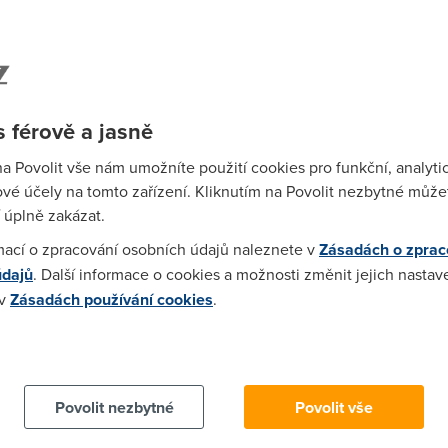
6)
lo mi naistalovat kerio a zapínat fw pokaždý jinak žádný z těc
ákej ANti Adware a Spyware a mělo to fungovat
 férově a jasně
10)
na Povolit vše nám umožníte použití cookies pro funkční, analyti
nuti fw a furt a mam s toho nervi . pls poradte nekdo
vé účely na tomto zařízení. Kliknutím na Povolit nezbytné můžet
 úplně zakázat.
36)
mací o zpracování osobních údajů naleznete v
Zásadách o zprac
údajů
. Další informace o cookies a možnosti změnit jejich nastav
oprd? Generic host process for Win 32 services je normální pro
 v
Zásadách používání cookies
.
váním" získáte tak maximálně problémy s přístupem systému k In
 V POŘÁDKU, NEJDE o virus, jasný?
 cookies chcete dozvědět více, další podrobnosti najdete na t
:55:26)
Povolit nezbytné
Povolit vše
ale chova se dost podobne. Hlaska vyskoci a dojde k odpojeni dr