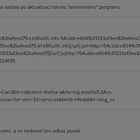
nastala po aktualizaci tohoto "antivirového" programu
ee82bafeed75-t.k90u0h.info 54cddce6041b31333a13ee82bafeed
a13ee82bafeed75-b1.k90u0h.info[/url] [url=http://54cddce6041b
1333a13ee82bafeed75[/url] [u]http://54cddce6041b31333a13ee8
d2d695
CwU&hl=cs&client=firefox-a&rls=org.mozilla%3Acs-
ocess+for+win+32+services&btnG=Hledat&lr=lang_cs
 cenz..a mi nedovolí ten odkaz poslat.