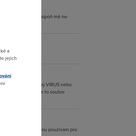
h záplat nefungujou aspoň mě ne-
cké a
e jejich
ování
ení
ces ve Windows, žádnej VIRUS nebo
ternetu... Jestli je to soubor
omto
uhe sitovky v PC, kterou pouzivam pro