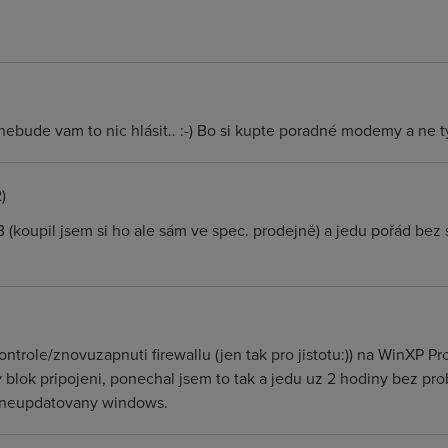
ebude vam to nic hlásit.. :-) Bo si kupte poradné modemy a ne t
)
koupil jsem si ho ale sám ve spec. prodejně) a jedu pořád bez
ontrole/znovuzapnuti firewallu (jen tak pro jistotu:)) na WinXP P
ky blok pripojeni, ponechal jsem to tak a jedu uz 2 hodiny bez 
 neupdatovany windows.