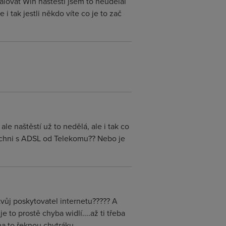
alovat Win naštěstí jsem to neudělal
i tak jestli někdo víte co je to zač
e naštěstí už to nedělá, ale i tak co
šichni s ADSL od Telekomu?? Nebo je
vůj poskytovatel internetu????? A
je to prostě chyba widlí....až ti třeba
a to řeknou chytráku