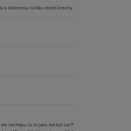
 si k doktorovy čůráku meleš kraviny.
l ale nechápu co to jako má být zač?!