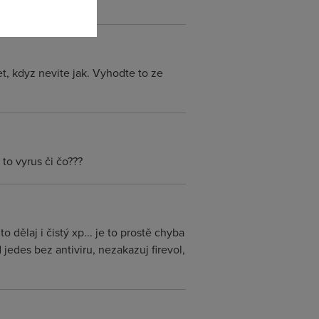
et, kdyz nevite jak. Vyhodte to ze
e to vyrus či čo???
to dělaj i čistý xp... je to prostě chyba
 jedes bez antiviru, nezakazuj firevol,