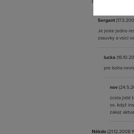
pirpojeni do site a 
Sergant
(17.3.200
Je jeste jedno re
zasuvky a vsici v
lucka
(16.10.2
pre boha nevieš 
nov
(24.5.2
zcela jistě 
os. když ins
zakaz aktua
Někdo
(21.12.2008 1