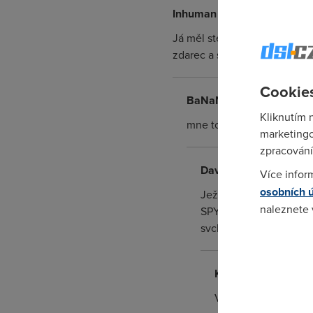
Inhuman
(29.12.2006 12:44:1
Já měl stejnej problém pomoh
zdarec a sežente si ještě ň
Cookies
BaNaNA
(6.9.2007 15:25:
Kliknutím 
mne to robi stale mam zap
marketingo
zpracování
David
(6.9.2007 21:06:
Více infor
osobních 
Ježíš jakej problém, d
naleznete
SPYWARE! Jeho "odbloko
svchost.exe, tak je to
Pokud se o
odkazu.
Krtek
(27.10.2007 01
Vir to urcite neni, 