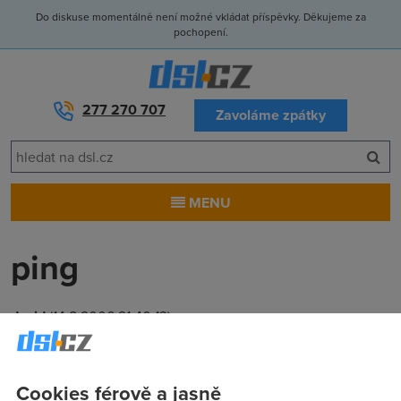
Do diskuse momentálně není možné vkládat příspěvky. Děkujeme za
pochopení.
277 270 707
Zavoláme zpátky
MENU
ping
david
(14.8.2006 21:40:13)
co se da delat s velkym pingem prumer 150 na dsl.cz mereni
rychlosti neni to poskytovatelem
Cookies férově a jasně