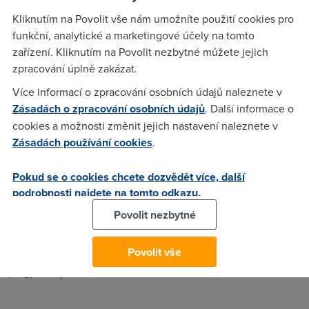
Kliknutím na Povolit vše nám umožníte použití cookies pro
Anonym
(14.8.2006 22:36:24)
funkční, analytické a marketingové účely na tomto
zkus to na rychlost cz
zařízení. Kliknutím na Povolit nezbytné můžete jejich
zpracování úplně zakázat.
Více informací o zpracování osobních údajů naleznete v
Anonym
(14.8.2006 23:50:40)
Zásadách o zpracování osobních údajů
. Další informace o
Nejdřiv si to zkus změřit aplikací ping a vykašli se na
cookies a možnosti změnit jejich nastavení naleznete v
pokoutný měření přes webový aplikace.
Zásadách používání cookies
.
Pokud se o cookies chcete dozvědět více, další
Jirka V
(15.8.2006 00:01:06)
podrobnosti najdete na tomto odkazu.
Programem Traceroute apod prověřit trasu tzv Hopy od tebe
Povolit nezbytné
až k cíli, kde nastává největší míra zpoždění. Varuji před
mylným úsudkem, kdy jednotlivé Pingy mají velkou odezvu,
Povolit vše
ale při použití opakování pingů v rytmu 10 až 100ms, se
pingy dobrých linek ustálí na hodnotách 3 až 20 ms.