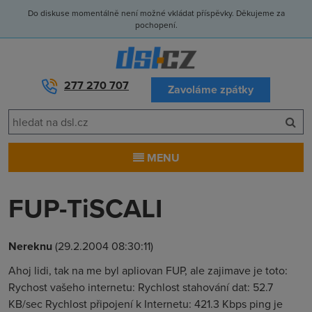
Do diskuse momentálně není možné vkládat příspěvky. Děkujeme za
pochopení.
277 270 707
Zavoláme zpátky
MENU
FUP-TiSCALI
Nereknu
(29.2.2004 08:30:11)
Ahoj lidi, tak na me byl apliovan FUP, ale zajimave je toto:
Rychost vašeho internetu: Rychlost stahování dat: 52.7
KB/sec Rychlost připojení k Internetu: 421.3 Kbps ping je