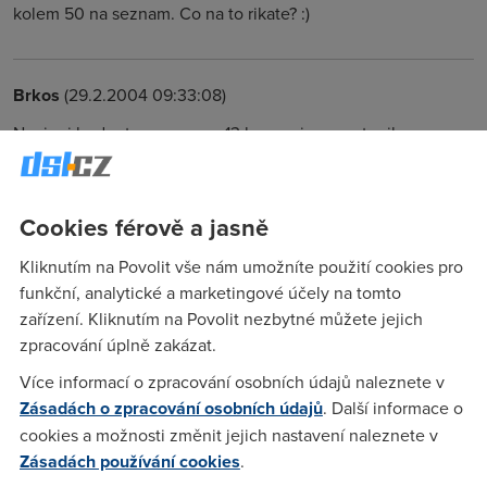
kolem 50 na seznam. Co na to rikate? :)
Brkos
(29.2.2004 09:33:08)
Napis si hodnoty namerene 13 h a napis co na to rikas.
Nereknu
(1.3.2004 10:51:15)
Cookies férově a jasně
@Brkos: Mno, je to opravdu zvlastni [sice nekdy to jede
Kliknutím na Povolit vše nám umožníte použití cookies pro
hodne pomalu - kolem 200kbit], ale jinak vpoho. @Righti:
funkční, analytické a marketingové účely na tomto
Zjistil jsem to tak, ze jsem tam zavolal [jelo me to asi
zařízení. Kliknutím na Povolit nezbytné můžete jejich
200kbit] a oni odpovedeli, ze na me aplikovali FUP... Ale
zpracování úplně zakázat.
samozrejme, me to nevadi, ze to jede takhle. Mozna je to
tim ze jsem odstoupil od sluzby a meli by mi to kazdym
Více informací o zpracování osobních údajů naleznete v
dnem zrusit....
Zásadách o zpracování osobních údajů
. Další informace o
cookies a možnosti změnit jejich nastavení naleznete v
Zásadách používání cookies
.
Nereknu
(1.3.2004 14:39:07)