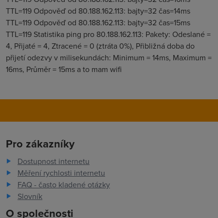
TTL=119 Odpověď od 80.188.162.113: bajty=32 čas=14ms
TTL=119 Odpověď od 80.188.162.113: bajty=32 čas=15ms
TTL=119 Statistika ping pro 80.188.162.113: Pakety: Odeslané =
4, Přijaté = 4, Ztracené = 0 (ztráta 0%), Přibližná doba do
přijetí odezvy v milisekundách: Minimum = 14ms, Maximum =
16ms, Průměr = 15ms a to mam wifi
Pro zákazníky
Dostupnost internetu
Měření rychlosti internetu
FAQ - často kladené otázky
Slovník
O společnosti