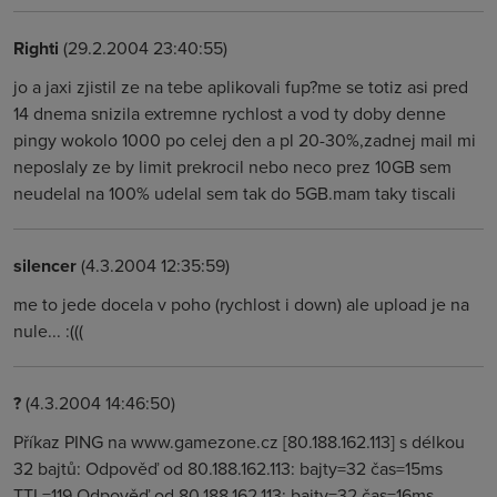
Righti
(29.2.2004 23:40:55)
jo a jaxi zjistil ze na tebe aplikovali fup?me se totiz asi pred
14 dnema snizila extremne rychlost a vod ty doby denne
pingy wokolo 1000 po celej den a pl 20-30%,zadnej mail mi
neposlaly ze by limit prekrocil nebo neco prez 10GB sem
neudelal na 100% udelal sem tak do 5GB.mam taky tiscali
silencer
(4.3.2004 12:35:59)
me to jede docela v poho (rychlost i down) ale upload je na
nule... :(((
?
(4.3.2004 14:46:50)
Příkaz PING na www.gamezone.cz [80.188.162.113] s délkou
32 bajtů: Odpověď od 80.188.162.113: bajty=32 čas=15ms
TTL=119 Odpověď od 80.188.162.113: bajty=32 čas=16ms