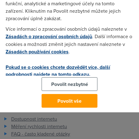
funkční, analytické a marketingové účely na tomto
to fungovalo. Přes WEB nabízí jen PPPoA, PPPoE a Bridge.
zařízení. Kliknutím na Povolit nezbytné můžete jejich
Zkouším to nastavovat přes telnet, ale jsem tak v půlce.
zpracování úplně zakázat.
Funguje to někomu? FW: 4.2.3.5.0.
Více informací o zpracování osobních údajů naleznete v
Zásadách o zpracování osobních údajů
. Další informace o
RV
(20.8.2006 14:33:49)
cookies a možnosti změnit jejich nastavení naleznete v
Zásadách používání cookies
.
Uff, tak už se mi to podařilo podle dřívějšího návodu zde ve
fóru rozjet.
Pokud se o cookies chcete dozvědět více, další
podrobnosti najdete na tomto odkazu.
Povolit nezbytné
Povolit vše
Pro zákazníky
Dostupnost internetu
Měření rychlosti internetu
FAQ - často kladené otázky